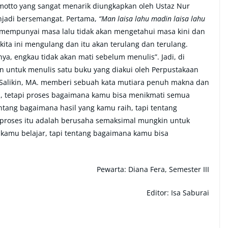
 motto yang sangat menarik diungkapkan oleh Ustaz Nur
njadi bersemangat. Pertama,
“Man laisa lahu madin laisa lahu
k mempunyai masa lalu tidak akan mengetahui masa kini dan
ita ini mengulang dan itu akan terulang dan terulang.
nya, engkau tidak akan mati sebelum menulis”. Jadi, di
an untuk menulis satu buku yang diakui oleh Perpustakaan
 Salikin, MA. memberi sebuah kata mutiara penuh makna dan
sil, tetapi proses bagaimana kamu bisa menikmati semua
ntang bagaimana hasil yang kamu raih, tapi tentang
 proses itu adalah berusaha semaksimal mungkin untuk
 kamu belajar, tapi tentang bagaimana kamu bisa
Pewarta: Diana Fera, Semester III
Editor: Isa Saburai