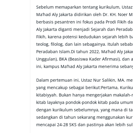
Sebelum memaparkan tentang kurikulum, Ustaz 
Ma’had Aly Jakarta didirikan oleh Dr. KH. Noe
berbasis pesantren ini fokus pada Prodi Fikih d
Aly Jakarta diganti menjadi Sejarah dan Perada
Fikih, karena potensi kedudukan sejarah lebih b
teolog, filolog, dan lain sebagainya. Itulah se
Peradaban Islam.Di tahun 2022, Ma’had Aly Jaka
Unggulan), BKA (Beasiswa Kader Afirmasi), dan 
ini, kampus Ma’had Aly Jakarta menerima seban
Dalam pertemuan ini, Ustaz Nur Salikin, MA. me
yang mencakup sebagai berikut:Pertama, Kuriku
kitabiyyah. Bukan hanya mengerjakan makalah-
kitab layaknya pondok-pondok kitab pada umum
dengan kurikulum sebelumnya, yang mana di t
sedangkan di tahun sekarang menggunakan kuri
mencapai 24-28 SKS dan pastinya akan lebih suli