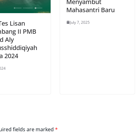
Menyambut
Mahasantri Baru
Tes Lisan
July 7, 2025
bang II PMB
d Aly
usshiddiqiyah
ta 2024
2024
ired fields are marked
*