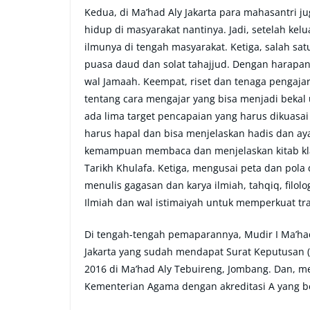
Kedua, di Ma’had Aly Jakarta para mahasantri ju
hidup di masyarakat nantinya. Jadi, setelah ke
ilmunya di tengah masyarakat. Ketiga, salah sat
puasa daud dan solat tahajjud. Dengan harapan
wal Jamaah. Keempat, riset dan tenaga pengajar.
tentang cara mengajar yang bisa menjadi bekal 
ada lima target pencapaian yang harus dikuasai
harus hapal dan bisa menjelaskan hadis dan ay
kemampuan membaca dan menjelaskan kitab klas
Tarikh Khulafa. Ketiga, mengusai peta dan pol
menulis gagasan dan karya ilmiah, tahqiq, filol
Ilmiah dan wal istimaiyah untuk memperkuat tra
Di tengah-tengah pemaparannya, Mudir I Ma’had A
Jakarta yang sudah mendapat Surat Keputusan 
2016 di Ma’had Aly Tebuireng, Jombang. Dan, me
Kementerian Agama dengan akreditasi A yang b