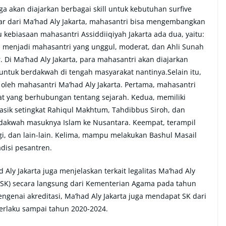
ga akan diajarkan berbagai skill untuk kebutuhan surfive
luar dari Ma’had Aly Jakarta, mahasantri bisa mengembangkan
u kebiasaan mahasantri Assiddiiqiyah Jakarta ada dua, yaitu:
 menjadi mahasantri yang unggul, moderat, dan Ahli Sunah
 Di Ma’had Aly Jakarta, para mahasantri akan diajarkan
untuk berdakwah di tengah masyarakat nantinya.Selain itu,
 oleh mahasantri Ma’had Aly Jakarta. Pertama, mahasantri
at yang berhubungan tentang sejarah. Kedua, memiliki
ik setingkat Rahiqul Makhtum, Tahdibbus Siroh, dan
a dakwah masuknya Islam ke Nusantara. Keempat, terampil
ogi, dan lain-lain. Kelima, mampu melakukan Bashul Masail
disi pesantren.
ly Jakarta juga menjelaskan terkait legalitas Ma’had Aly
(SK) secara langsung dari Kementerian Agama pada tahun
ngenai akreditasi, Ma’had Aly Jakarta juga mendapat SK dari
erlaku sampai tahun 2020-2024.