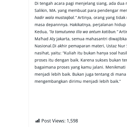
Di tengah acara pagi menjelang siang, ada dua
Salikin, MA. yang membuat para pendengar me
hadir wala mustaqbal.”
Artinya, orang yang tida
masa depannnya. Hakikatnya, perjalanan hidup k
Kedua,
“la tamutunna illa wa antum katibun.”
Arti
Ma’had Aly Jakarta, semua mahasantri diwajibk
Nasional.Di akhir pemaparan materi, Ustaz Nur
nasihat, yaitu: “Kuliah itu bukan hanya soal ha
proses itu dengan baik. Karena sukses bukan te
bagaimana proses yang kamu jalani. Menikmati
menjadi lebih baik. Bukan juga tentang di mana
mengembangkan dirimu menjadi lebih baik.”
Post Views:
1,598