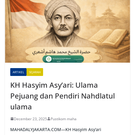
t
e
r
n
a
t
i
v
e
ARTIKEL
SEJARAH
:
KH Hasyim Asy’ari: Ulama
Pejuang dan Pendiri Nahdlatul
ulama
December 23, 2025
Pustikom maha
MAHADALYJAKARTA.COM—KH Hasyim Asy’ari