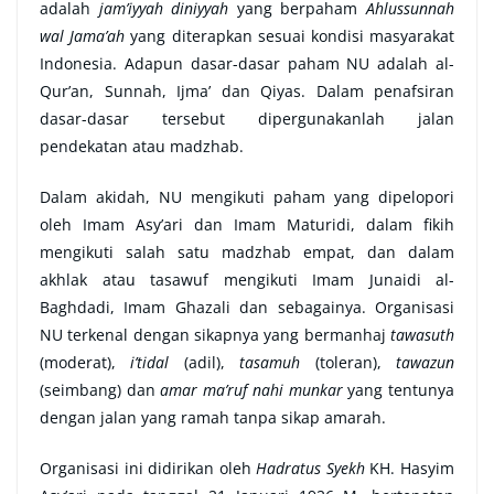
adalah
jam’iyyah diniyyah
yang berpaham
Ahlussunnah
wal Jama’ah
yang diterapkan sesuai kondisi masyarakat
Indonesia. Adapun dasar-dasar paham NU adalah al-
Qur’an, Sunnah, Ijma’ dan Qiyas. Dalam penafsiran
dasar-dasar tersebut dipergunakanlah jalan
pendekatan atau madzhab.
Dalam akidah, NU mengikuti paham yang dipelopori
oleh Imam Asy’ari dan Imam Maturidi, dalam fikih
mengikuti salah satu madzhab empat, dan dalam
akhlak atau tasawuf mengikuti Imam Junaidi al-
Baghdadi, Imam Ghazali dan sebagainya. Organisasi
NU terkenal dengan sikapnya yang bermanhaj
tawasuth
(moderat),
i’tidal
(adil),
tasamuh
(toleran),
tawazun
(seimbang) dan
amar ma’ruf nahi munkar
yang tentunya
dengan jalan yang ramah tanpa sikap amarah.
Organisasi ini didirikan oleh
Hadratus Syekh
KH. Hasyim