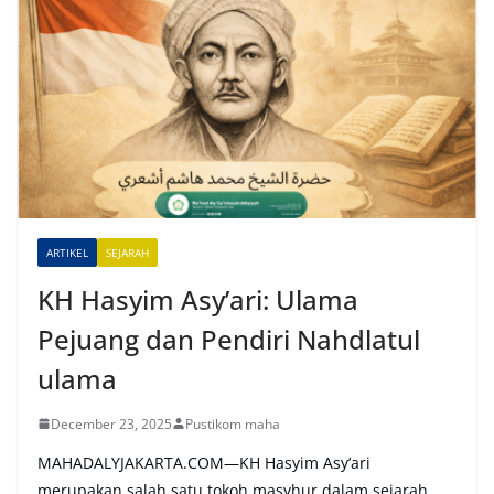
e
r
n
a
t
i
v
e
ARTIKEL
SEJARAH
:
KH Hasyim Asy’ari: Ulama
Pejuang dan Pendiri Nahdlatul
ulama
December 23, 2025
Pustikom maha
MAHADALYJAKARTA.COM—KH Hasyim Asy’ari
merupakan salah satu tokoh masyhur dalam sejarah