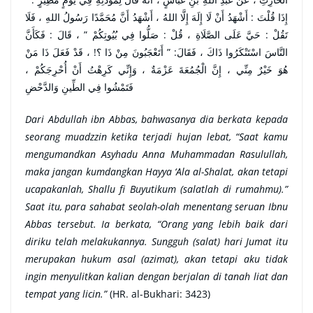
إِذَا قُلْتَ : أَشْهَدُ أَنْ لَا إِلَهَ إِلَّا اللهُ ، أَشْهَدُ أَنَّ مُحَمَّدًا رَسُولُ اللهِ ، فَلَا
تَقُلْ : حَيَّ عَلَى الصَّلَاةِ ، قُلْ : صَلُّوا فِي بُيُوتِكُمْ ” ، قَالَ : فَكَأَنَّ
النَّاسَ اسْتَنْكَرُوا ذَاكَ ، فَقَالَ: ” أَتَعْجَبُونَ مِنْ ذَا ؟! ، قَدْ فَعَلَ ذَا مَنْ
هُوَ خَيْرٌ مِنِّي ، إِنَّ الْجُمُعَةَ عَزْمَةٌ ، وَإِنِّي كَرِهْتُ أَنْ أُحْرِجَكُمْ ،
فَتَمْشُوا فِي الطِّينِ وَالدَّحْضِ
Dari Abdullah ibn Abbas, bahwasanya dia berkata kepada
seorang muadzzin ketika terjadi hujan lebat, “Saat kamu
mengumandkan Asyhadu Anna Muhammadan Rasulullah,
maka jangan kumdangkan Hayya ‘Ala al-Shalat, akan tetapi
ucapakanlah, Shallu fi Buyutikum (salatlah di rumahmu).”
Saat itu, para sahabat seolah-olah menentang seruan Ibnu
Abbas tersebut. Ia berkata, “Orang yang lebih baik dari
diriku telah melakukannya. Sungguh (salat) hari Jumat itu
merupakan hukum asal (azimat), akan tetapi aku tidak
ingin menyulitkan kalian dengan berjalan di tanah liat dan
tempat yang licin.”
(HR. al-Bukhari: 3423)