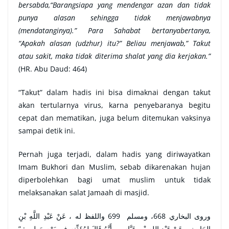
bersabda,“Barangsiapa yang mendengar azan dan tidak
punya alasan sehingga tidak menjawabnya
(mendatanginya).” Para Sahabat bertanyabertanya,
“Apakah alasan (udzhur) itu?” Beliau menjawab,” Takut
atau sakit, maka tidak diterima shalat yang dia kerjakan.”
(HR. Abu Daud: 464)
“Takut” dalam hadis ini bisa dimaknai dengan takut
akan tertularnya virus, karna penyebaranya begitu
cepat dan mematikan, juga belum ditemukan vaksinya
sampai detik ini.
Pernah juga terjadi, dalam hadis yang diriwayatkan
Imam Bukhori dan Muslim, sebab dikarenakan hujan
diperbolehkan bagi umat muslim untuk tidak
melaksanakan salat Jamaah di masjid.
وروى البخاري 668، ومسلم 699 واللفظ له ، عَنْ عَبْدِ اللَّهِ بْنِ
الحَارِثِ ، عَنْ عَبْدِ اللهِ بْنِ عَبَّاسٍ ، أَنَّهُ قَالَ لِمُؤَذِّنِهِ فِي يَوْمٍ مَطِيرٍ : ”