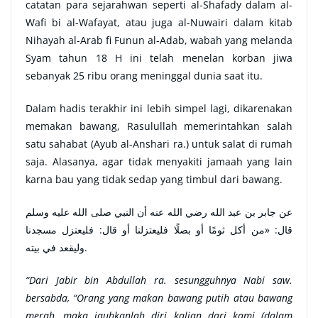
catatan para sejarahwan seperti al-Shafady dalam al-
Wafi bi al-Wafayat, atau juga al-Nuwairi dalam kitab
Nihayah al-Arab fi Funun al-Adab, wabah yang melanda
Syam tahun 18 H ini telah menelan korban jiwa
sebanyak 25 ribu orang meninggal dunia saat itu.
Dalam hadis terakhir ini lebih simpel lagi, dikarenakan
memakan bawang, Rasulullah memerintahkan salah
satu sahabat (Ayub al-Anshari ra.) untuk salat di rumah
saja. Alasanya, agar tidak menyakiti jamaah yang lain
karna bau yang tidak sedap yang timbul dari bawang.
عن جابر بن عبد الله رضي الله عنه أن النبي صلى الله عليه وسلم
قال: «من أكل ثومًا أو بصلًا فليعتزلنا أو قال: فليعتزل مسجدنا
وليقعد في بيته.
“Dari Jabir bin Abdullah ra. sesungguhnya Nabi saw.
bersabda, “Orang yang makan bawang putih atau bawang
merah, maka jauhkanlah diri kalian dari kami (dalam