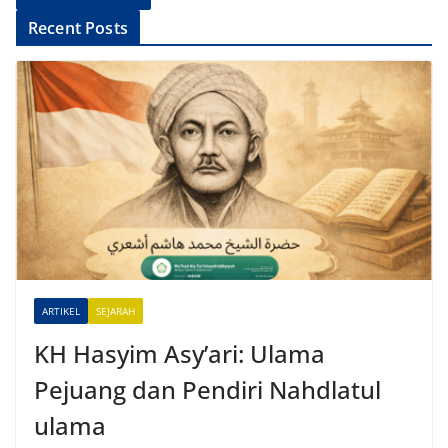
A
Recent Posts
l
t
e
r
n
a
t
i
v
e
ARTIKEL
SEJARAH
:
KH Hasyim Asy’ari: Ulama
Pejuang dan Pendiri Nahdlatul
ulama