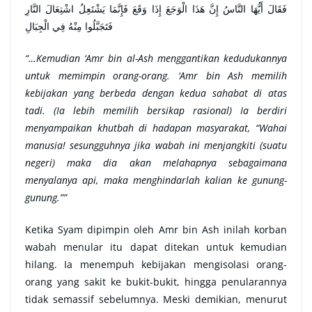
فَقَالَ أَيُّهَا النَّاسُ إِنَّ هَذَا الْوَجَعَ إِذَا وَقَعَ فَإِنَّمَا يَشْتَعِلُ اشْتِعَالَ النَّارِ
فَتَجَبَّلُوا مِنْهُ فِي الْجِبَالِ
“…Kemudian ‘Amr bin al-Ash menggantikan kedudukannya
untuk memimpin orang-orang. ‘Amr bin Ash memilih
kebijakan yang berbeda dengan kedua sahabat di atas
tadi. (Ia lebih memilih bersikap rasional) Ia berdiri
menyampaikan khutbah di hadapan masyarakat, “Wahai
manusia! sesungguhnya jika wabah ini menjangkiti (suatu
negeri) maka dia akan melahapnya sebagaimana
menyalanya api, maka menghindarlah kalian ke gunung-
gunung.””
Ketika Syam dipimpin oleh Amr bin Ash inilah korban
wabah menular itu dapat ditekan untuk kemudian
hilang. Ia menempuh kebijakan mengisolasi orang-
orang yang sakit ke bukit-bukit, hingga penularannya
tidak semassif sebelumnya. Meski demikian, menurut