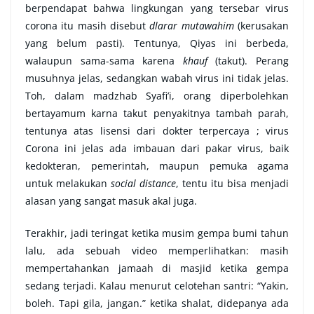
berpendapat bahwa lingkungan yang tersebar virus
corona itu masih disebut
dlarar mutawahim
(kerusakan
yang belum pasti). Tentunya, Qiyas ini berbeda,
walaupun sama-sama karena
khauf
(takut). Perang
musuhnya jelas, sedangkan wabah virus ini tidak jelas.
Toh, dalam madzhab Syafi’i, orang diperbolehkan
bertayamum karna takut penyakitnya tambah parah,
tentunya atas lisensi dari dokter terpercaya ; virus
Corona ini jelas ada imbauan dari pakar virus, baik
kedokteran, pemerintah, maupun pemuka agama
untuk melakukan
social distance
, tentu itu bisa menjadi
alasan yang sangat masuk akal juga.
Terakhir, jadi teringat ketika musim gempa bumi tahun
lalu, ada sebuah video memperlihatkan: masih
mempertahankan jamaah di masjid ketika gempa
sedang terjadi. Kalau menurut celotehan santri: “Yakin,
boleh. Tapi gila, jangan.” ketika shalat, didepanya ada