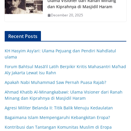
Ulama Visioner dari Ranah Minang
dan Kiprahnya di Masjidil Haram
December 20, 2025
Recent Posts
KH Hasyim Asy’ari: Ulama Pejuang dan Pendiri Nahdlatul
ulama
Forum Bahtsul Masā’il Latih Berpikir Kritis Mahasantri Ma’had
Aly Jakarta Lewat Isu Rahn
Apakah Nabi Muhammad Saw Pernah Puasa Rajab?
Ahmad Khatib Al-Minangkabawi: Ulama Visioner dari Ranah
Minang dan Kiprahnya di Masjidil Haram
Agresi Militer Belanda II: Titik Balik Menuju Kedaulatan
Bagaimana Islam Mempengaruhi Kebangkitan Eropa?
Kontribusi dan Tantangan Komunitas Muslim di Eropa