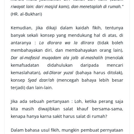
riwayat lain: dari masjid kami), dan menetaplah di rumah.”
(HR. al-Bukhari)
Kemudian, jika dikaji dalam kaidah fikih, tentunya
banyak sekali konsep yang mendukung hal di atas, di
antaranya :
La dlorara wa la dlirara
(tidak boleh
membahayakan diri, dan membahayakan orang lain),
Dar al-mafasid muqadam ala jalb al-mashalih
(menolak
kemafsadatan didahulukan daripada mencari
kemaslahatan),
ad-Dlarar yuzal
(bahaya harus ditolak),
konsep
Syad dzari’ah
(mencegah bahaya lebih besar
terjadi) dan lain-lain.
Jika ada sebuah pertanyaan : Loh, ketika perang saja
kita masih diwajibkan salat khauf bersama-sama,
kenapa hanya karna sakit harus salat di rumah?
Dalam bahasa usul fikih, mungkin pembuat pernyataan