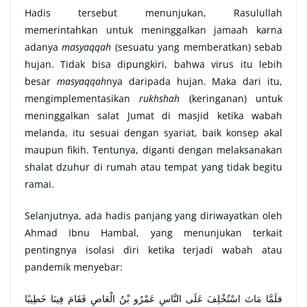
Hadis tersebut menunjukan, Rasulullah
memerintahkan untuk meninggalkan jamaah karna
adanya
masyaqqah
(sesuatu yang memberatkan) sebab
hujan. Tidak bisa dipungkiri, bahwa virus itu lebih
besar
masyaqqah
nya daripada hujan. Maka dari itu,
mengimplementasikan
rukhshah
(keringanan) untuk
meninggalkan salat Jumat di masjid ketika wabah
melanda, itu sesuai dengan syariat, baik konsep akal
maupun fikih. Tentunya, diganti dengan melaksanakan
shalat dzuhur di rumah atau tempat yang tidak begitu
ramai.
Selanjutnya, ada hadis panjang yang diriwayatkan oleh
Ahmad Ibnu Hambal, yang menunjukan terkait
pentingnya isolasi diri ketika terjadi wabah atau
pandemik menyebar:
فلَمَّا مَاتَ اسْتُخْلِفَ عَلَى النَّاسِ عَمْرُو بْنُ الْعَاصِ فَقَامَ فِينَا خَطِيبًا