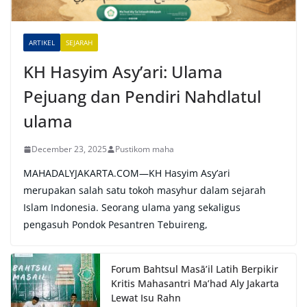
v
e
ARTIKEL
SEJARAH
:
KH Hasyim Asy’ari: Ulama
Pejuang dan Pendiri Nahdlatul
ulama
December 23, 2025
Pustikom maha
MAHADALYJAKARTA.COM—KH Hasyim Asy’ari
merupakan salah satu tokoh masyhur dalam sejarah
Islam Indonesia. Seorang ulama yang sekaligus
pengasuh Pondok Pesantren Tebuireng,
Forum Bahtsul Masā’il Latih Berpikir
Kritis Mahasantri Ma’had Aly Jakarta
Lewat Isu Rahn