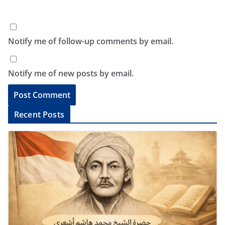
Notify me of follow-up comments by email.
Notify me of new posts by email.
A
Recent Posts
l
t
e
r
n
a
t
i