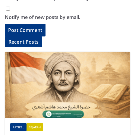
Notify me of new posts by email.
A
Recent Posts
l
t
e
r
n
a
t
i
v
e
ARTIKEL
SEJARAH
: