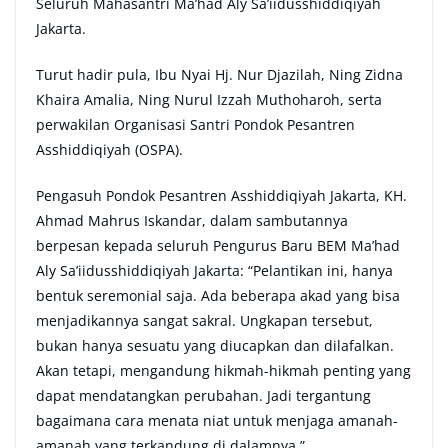
Seluruh Mahasantri Ma’had Aly Sa’iidusshiddiqiyah
Jakarta.
Turut hadir pula, Ibu Nyai Hj. Nur Djazilah, Ning Zidna
Khaira Amalia, Ning Nurul Izzah Muthoharoh, serta
perwakilan Organisasi Santri Pondok Pesantren
Asshiddiqiyah (OSPA).
Pengasuh Pondok Pesantren Asshiddiqiyah Jakarta, KH.
Ahmad Mahrus Iskandar, dalam sambutannya
berpesan kepada seluruh Pengurus Baru BEM Ma’had
Aly Sa’iidusshiddiqiyah Jakarta: “Pelantikan ini, hanya
bentuk seremonial saja. Ada beberapa akad yang bisa
menjadikannya sangat sakral. Ungkapan tersebut,
bukan hanya sesuatu yang diucapkan dan dilafalkan.
Akan tetapi, mengandung hikmah-hikmah penting yang
dapat mendatangkan perubahan. Jadi tergantung
bagaimana cara menata niat untuk menjaga amanah-
amanah yang terkandung di dalamnya.”