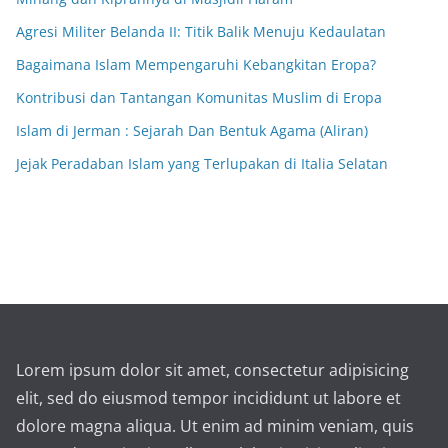
Agresi Militer Belanda II: Titik Balik Menuju Kedaulatan
Bagaimana Islam Mempengaruhi Kebangkitan Eropa?
Kontribusi dan Tantangan Komunitas Muslim di Eropa
Islam di Jerman : Sejarah Dan Bentuk Agama (Aliran)
Jejak Peradaban Islam yang Terlupakan di Italia Selatan
Lorem ipsum dolor sit amet, consectetur adipisicing
elit, sed do eiusmod tempor incididunt ut labore et
dolore magna aliqua. Ut enim ad minim veniam, quis