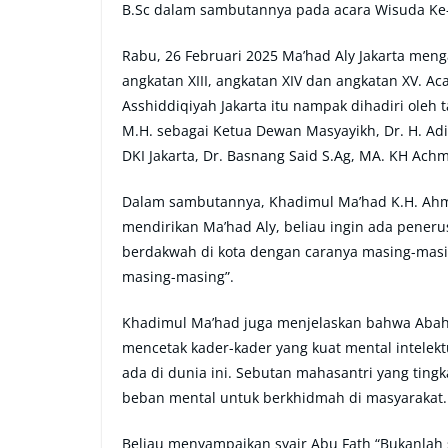
B.Sc dalam sambutannya pada acara Wisuda Ke-2 
Rabu, 26 Februari 2025 Ma’had Aly Jakarta men
angkatan XIII, angkatan XIV dan angkatan XV. A
Asshiddiqiyah Jakarta itu nampak dihadiri oleh 
M.H. sebagai Ketua Dewan Masyayikh, Dr. H. Ad
DKI Jakarta, Dr. Basnang Said S.Ag, MA. KH Ach
Dalam sambutannya, Khadimul Ma’had K.H. Ahma
mendirikan Ma’had Aly, beliau ingin ada pener
berdakwah di kota dengan caranya masing-masi
masing-masing”.
Khadimul Ma’had juga menjelaskan bahwa Abah
mencetak kader-kader yang kuat mental intelekt
ada di dunia ini. Sebutan mahasantri yang tingk
beban mental untuk berkhidmah di masyarakat.
Beliau menyampaikan syair Abu Fath “Bukanlah s