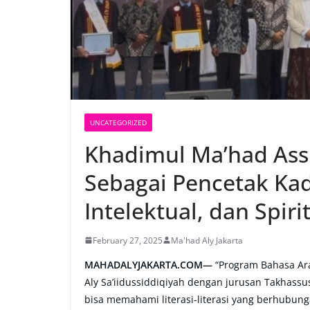
UNCATEGORIZED
Khadimul Ma’had Assh
Sebagai Pencetak Kad
Intelektual, dan Spiri
February 27, 2025
Ma'had Aly Jakarta
MAHADALYJAKARTA.COM—
“Program Bahasa Ar
Aly Sa’iidussiddiqiyah dengan jurusan Takhassu
bisa memahami literasi-literasi yang berhubung