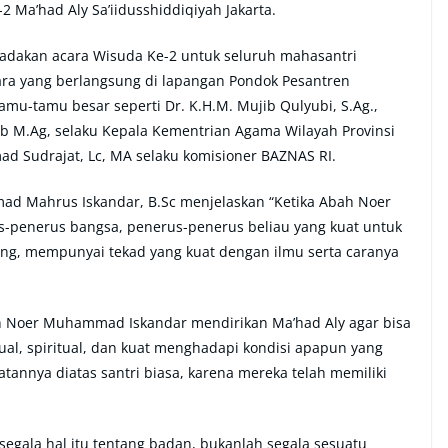
Ma’had Aly Sa’iidusshiddiqiyah Jakarta.
gadakan acara Wisuda Ke-2 untuk seluruh mahasantri
cara yang berlangsung di lapangan Pondok Pesantren
tamu-tamu besar seperti Dr. K.H.M. Mujib Qulyubi, S.Ag.,
ib M.Ag, selaku Kepala Kementrian Agama Wilayah Provinsi
mad Sudrajat, Lc, MA selaku komisioner BAZNAS RI.
d Mahrus Iskandar, B.Sc menjelaskan “Ketika Abah Noer
us-penerus bangsa, penerus-penerus beliau yang kuat untuk
ng, mempunyai tekad yang kuat dengan ilmu serta caranya
 Noer Muhammad Iskandar mendirikan Ma’had Aly agar bisa
ual, spiritual, dan kuat menghadapi kondisi apapun yang
atannya diatas santri biasa, karena mereka telah memiliki
egala hal itu tentang badan, bukanlah segala sesuatu