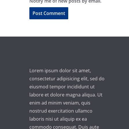
Notify me of new posts by email.
A
l
t
e
r
n
Lorem ipsum dolor sit amet,
a
consectetur adipisicing elit, sed do
t
eiusmod tempor incididunt ut
i
labore et dolore magna aliqua. Ut
v
enim ad minim veniam, quis
e
nostrud exercitation ullamco
:
laboris nisi ut aliquip ex ea
commodo consequat. Duis aute