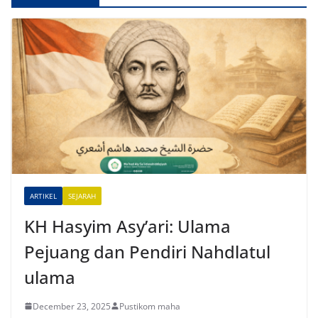
l
t
e
r
n
a
t
i
v
e
ARTIKEL
SEJARAH
:
KH Hasyim Asy’ari: Ulama
Pejuang dan Pendiri Nahdlatul
ulama
December 23, 2025
Pustikom maha