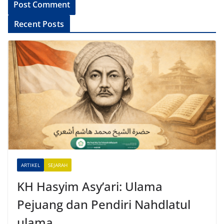
A
Recent Posts
l
t
e
r
n
a
t
i
v
e
ARTIKEL
SEJARAH
:
KH Hasyim Asy’ari: Ulama
Pejuang dan Pendiri Nahdlatul
ulama