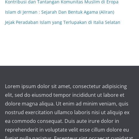
Kontribusi dan Tantangan Komunitas Muslim di Eropa
Islam di Jerman : Sejarah Dan Bentuk Agama (Aliran)
Jejak Peradaban Islam yang Terlupakan di Italia Selatan
Lorem ipsum dolor sit amet, consectetur adipisicing
elit, sed do eiusmod tempor incididunt ut labore et
dolore magna aliqua. Ut enim ad minim veniam, quis
nostrud exercitation ullamco laboris nisi ut aliquip ex
ea commodo consequat. Duis aute irure dolor in
reprehenderit in voluptate velit esse cillum dolore eu
fugiat nulla pariatur. Excepteur sint occaecat cupidatat