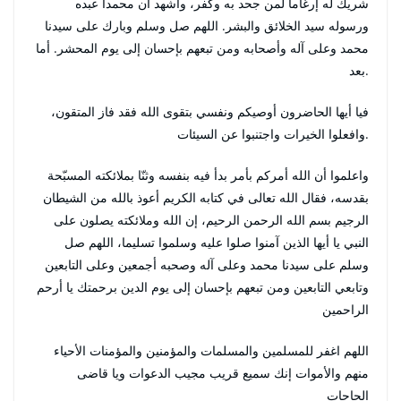
شريك له إرغاما لمن جحد به وكفر، وأشهد أن محمدا عبده
ورسوله سيد الخلائق والبشر. اللهم صل وسلم وبارك على سيدنا
محمد وعلى آله وأصحابه ومن تبعهم بإحسان إلى يوم المحشر. أما
بعد.
فيا أيها الحاضرون أوصيكم ونفسي بتقوى الله فقد فاز المتقون،
وافعلوا الخيرات واجتنبوا عن السيئات.
واعلموا أن الله أمركم بأمر بدأ فيه بنفسه وثنّا بملائكته المسبّحة
بقدسه، فقال الله تعالى في كتابه الكريم أعوذ بالله من الشيطان
الرجيم بسم الله الرحمن الرحيم، إن الله وملائكته يصلون على
النبي يا أيها الذين آمنوا صلوا عليه وسلموا تسليما، اللهم صل
وسلم على سيدنا محمد وعلى آله وصحبه أجمعين وعلى التابعين
وتابعي التابعين ومن تبعهم بإحسان إلى يوم الدين برحمتك يا أرحم
الراحمين
اللهم اغفر للمسلمين والمسلمات والمؤمنين والمؤمنات الأحياء
منهم والأموات إنك سميع قريب مجيب الدعوات ويا قاضى
الحاجات