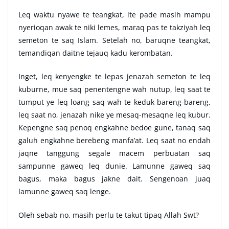
Leq waktu nyawe te teangkat, ite pade masih mampu
nyerioqan awak te niki lemes, maraq pas te takziyah leq
semeton te saq Islam. Setelah no, baruqne teangkat,
temandiqan daitne tejauq kadu kerombatan.
Inget, leq kenyengke te lepas jenazah semeton te leq
kuburne, mue saq penentengne wah nutup, leq saat te
tumput ye leq loang saq wah te keduk bareng-bareng,
leq saat no, jenazah nike ye mesaq-mesaqne leq kubur.
Kepengne saq penoq engkahne bedoe gune, tanaq saq
galuh engkahne berebeng manfa’at. Leq saat no endah
jaqne tanggung segale macem perbuatan saq
sampunne gaweq leq dunie. Lamunne gaweq saq
bagus, maka bagus jakne dait. Sengenoan juaq
lamunne gaweq saq lenge.
Oleh sebab no, masih perlu te takut tipaq Allah Swt?