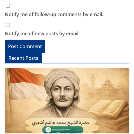
Notify me of follow-up comments by email.
Notify me of new posts by email.
A
Recent Posts
l
t
e
r
n
a
t
i
v