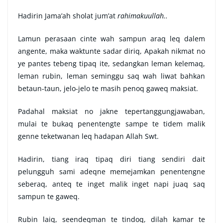
Hadirin Jama’ah sholat jum’at
rahimakuullah..
Lamun perasaan cinte wah sampun araq leq dalem
angente, maka waktunte sadar diriq, Apakah nikmat no
ye pantes tebeng tipaq ite, sedangkan leman kelemaq,
leman rubin, leman seminggu saq wah liwat bahkan
betaun-taun, jelo-jelo te masih penoq gaweq maksiat.
Padahal maksiat no jakne tepertanggungjawaban,
mulai te bukaq penentengte sampe te tidem malik
genne teketwanan leq hadapan Allah Swt.
Hadirin, tiang iraq tipaq diri tiang sendiri dait
pelungguh sami adeqne memejamkan penentengne
seberaq, anteq te inget malik inget napi juaq saq
sampun te gaweq.
Rubin laiq, seendeqman te tindoq, dilah kamar te