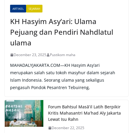
e
ARTIKEL
SEJARAH
:
KH Hasyim Asy’ari: Ulama
Pejuang dan Pendiri Nahdlatul
ulama
December 23, 2025
Pustikom maha
MAHADALYJAKARTA.COM—KH Hasyim Asy’ari
merupakan salah satu tokoh masyhur dalam sejarah
Islam Indonesia. Seorang ulama yang sekaligus
pengasuh Pondok Pesantren Tebuireng,
Forum Bahtsul Masā’il Latih Berpikir
Kritis Mahasantri Ma’had Aly Jakarta
Lewat Isu Rahn
December 22, 2025