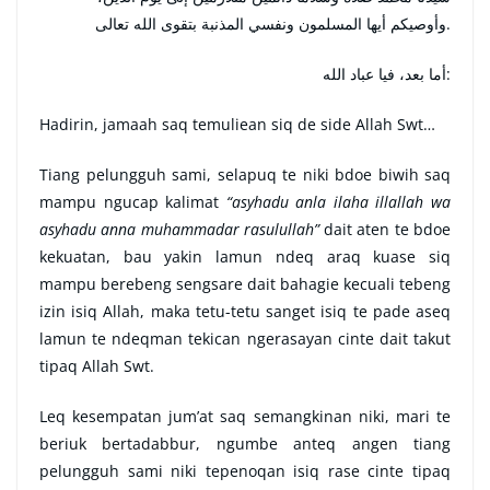
وأوصيكم أيها المسلمون ونفسي المذنبة بتقوى الله تعالى.
أما بعد، فيا عباد الله:
Hadirin, jamaah saq temuliean siq de side Allah Swt…
Tiang pelungguh sami, selapuq te niki bdoe biwih saq
mampu ngucap kalimat
“
asyhadu anla ilaha illallah wa
asyhadu anna muhammada
r
rasulullah
”
dait aten te bdoe
kekuatan, bau yakin lamun ndeq araq kuase siq
mampu berebeng sengsare dait bahagie kecuali tebeng
izin isiq Allah, maka tetu-tetu sanget isiq te pade aseq
lamun te ndeqman tekican ngerasayan cinte dait takut
tipaq Allah Swt.
Leq kesempatan jum’at saq semangkinan niki, mari te
beriuk bertadabbur, ngumbe anteq angen tiang
pelungguh sami niki tepenoqan isiq rase cinte tipaq