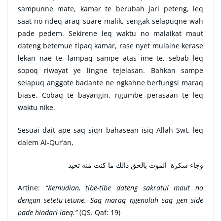
sampunne mate, kamar te berubah jari peteng, leq
saat no ndeq araq suare malik, sengak selapuqne wah
pade pedem. Sekirene leq waktu no malaikat maut
dateng betemue tipaq kamar, rase nyet mulaine kerase
lekan nae te, lampaq sampe atas ime te, sebab leq
sopoq riwayat ye lingne tejelasan. Bahkan sampe
selapuq anggote badante ne ngkahne berfungsi maraq
biase. Cobaq te bayangin, ngumbe perasaan te leq
waktu nike.
Sesuai dait ape saq siqn bahasean isiq Allah Swt. leq
dalem Al-Qur’an,
وجاء سكرة الموت بالحق ذالك ما كنت منه تحيد
Artine:
“Kemudian, tibe-tibe dateng sakratul maut no
dengan setetu-tetune. Saq maraq ngenolah saq gen side
pade hindari laeq.”
(QS. Qaf: 19)