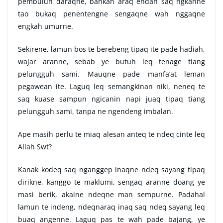
pembuluh daraqne, bahkan araq endah saq ngkahne
tao bukaq penentengne sengaqne wah nggaqne
engkah umurne.
Sekirene, lamun bos te berebeng tipaq ite pade hadiah,
wajar aranne, sebab ye butuh leq tenage tiang
pelungguh sami. Mauqne pade manfa’at leman
pegawean ite. Laguq leq semangkinan niki, neneq te
saq kuase sampun ngicanin napi juaq tipaq tiang
pelungguh sami, tanpa ne ngendeng imbalan.
Ape masih perlu te miaq alesan anteq te ndeq cinte leq
Allah Swt?
Kanak kodeq saq nganggep inaqne ndeq sayang tipaq
dirikne, kanggo te maklumi, sengaq aranne doang ye
masi berik, akalne ndeqne man sempurne. Padahal
lamun te indeng, ndeqnaraq inaq saq ndeq sayang leq
buaq angenne. Laguq pas te wah pade bajang, ye