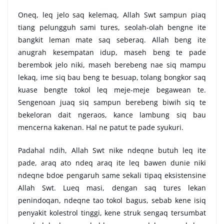
Oneq, leq jelo saq kelemaq, Allah Swt sampun piaq
tiang pelungguh sami tures, seolah-olah bengne ite
bangkit leman mate saq seberaq. Allah beng ite
anugrah kesempatan idup, maseh beng te pade
berembok jelo niki, maseh berebeng nae siq mampu
lekaq, ime siq bau beng te besuap, tolang bongkor saq
kuase bengte tokol leq meje-meje begawean te.
Sengenoan juaq siq sampun berebeng biwih siq te
bekeloran dait ngeraos, kance lambung siq bau
mencerna kakenan. Hal ne patut te pade syukuri.
Padahal ndih, Allah Swt nike ndeqne butuh leq ite
pade, araq ato ndeq araq ite leq bawen dunie niki
ndeqne bdoe pengaruh same sekali tipaq eksistensine
Allah Swt. Lueq masi, dengan saq tures lekan
penindoqan, ndeqne tao tokol bagus, sebab kene isiq
penyakit kolestrol tinggi, kene struk sengaq tersumbat