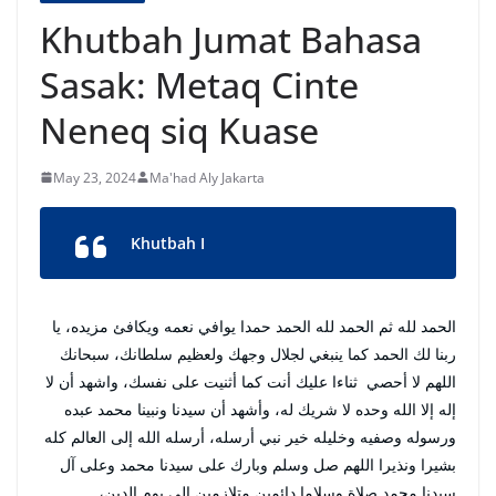
Khutbah Jumat Bahasa
Sasak: Metaq Cinte
Neneq siq Kuase
May 23, 2024
Ma'had Aly Jakarta
Khutbah I
الحمد لله ثم الحمد لله الحمد حمدا يوافي نعمه ويكافئ مزيده، يا
ربنا لك الحمد كما ينبغي لجلال وجهك ولعظيم سلطانك، سبحانك
اللهم لا أحصي ثناءا عليك أنت كما أثنيت على نفسك، واشهد أن لا
إله إلا الله وحده لا شريك له، وأشهد أن سيدنا ونبينا محمد عبده
ورسوله وصفيه وخليله خير نبي أرسله، أرسله الله إلى العالم كله
بشيرا ونذيرا اللهم صل وسلم وبارك على سيدنا محمد وعلى آل
سيدنا محمد صلاة وسلاما دائمين متلازمين إلى يوم الدين،