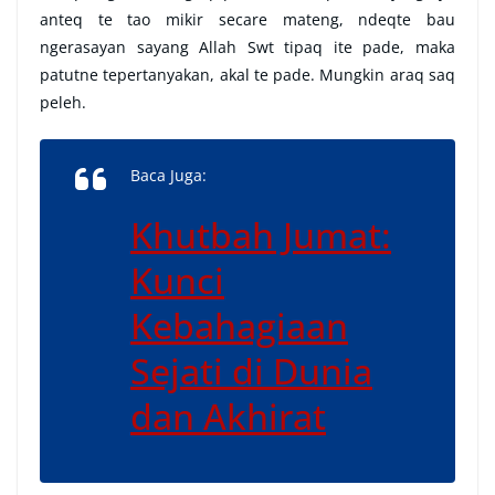
anteq te tao mikir secare mateng, ndeqte bau
ngerasayan sayang Allah Swt tipaq ite pade, maka
patutne tepertanyakan, akal te pade. Mungkin araq saq
peleh.
Baca Juga:
Khutbah Jumat:
Kunci
Kebahagiaan
Sejati di Dunia
dan Akhirat