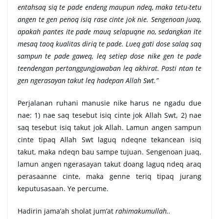
entahsaq siq te pade endeng maupun ndeq, maka tetu-tetu
angen te gen penoq isiq rase cinte jok nie. Sengenoan juaq,
apakah pantes ite pade mauq selapuqne no, sedangkan ite
mesaq taoq kualitas diriq te pade. Lueq gati dose salaq saq
sampun te pade gaweq, leq setiep dose nike gen te pade
teendengan pertanggungjawaban leq akhirat. Pasti ntan te
gen ngerasayan takut leq hadepan Allah Swt.”
Perjalanan ruhani manusie nike harus ne ngadu due
nae: 1) nae saq tesebut isiq cinte jok Allah Swt, 2) nae
saq tesebut isiq takut jok Allah. Lamun angen sampun
cinte tipaq Allah Swt laguq ndeqne tekancean isiq
takut, maka ndeqn bau sampe tujuan. Sengenoan juaq,
lamun angen ngerasayan takut doang laguq ndeq araq
perasaanne cinte, maka genne teriq tipaq jurang
keputusasaan. Ye percume.
Hadirin jama’ah sholat jum’at
rahimakumullah..