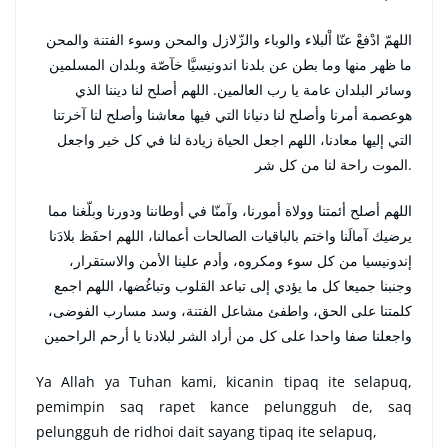
اللهمّ ادْفعْ عنّا اْلبلاء والوباء والزّلازل والمحن وسوء الفتنة والمحن
ما ظهر منها وما بطن عن بلدنا اندونيسيَّا خآصّة وبلدان المسلمين
وسائر البلدان عامة يا رب العالمين. اللهم أصلح لنا ديننا الذي
هوعصمة أمرنا وأصلح لنا دنيانا التي فيها معاشنا وأصلح لنا آخرتنا
التي إليها معادنا، اللهم اجعل الحياة زيادة لنا في كل خير واجعل
الموت راحة لنا من كل شر.
اللهم أصلح أئمتنا وولاة أمورنا، وآمنّا في أوطاننا ودورنا وبلّغنا مما
يرضيك آمالَنا واختم بالباقيات الصالحات أعمالنا، اللهم احفَظ بلادَنا
إندونيسيا من كل سوء ومكروه، وأدم علينا الأمن والاستقرار،
وجنبنا جميعا كل ما يؤدي إلى تباعد القلوب وتباغُضها، اللهم اجمع
كلمتنا على الحق، واطفئ مشاعل الفتنة، وسد مسارب الفوضى،
واجعلنا صفا واحدا على كل من أراد الشر لبلادنا يا أرحم الراحمين
Ya Allah ya Tuhan kami, kicanin tipaq ite selapuq,
pemimpin saq rapet kance pelungguh de, saq
pelungguh de ridhoi dait sayang tipaq ite selapuq,