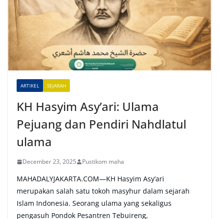
r
n
a
t
i
v
e
ARTIKEL
SEJARAH
:
KH Hasyim Asy’ari: Ulama
Pejuang dan Pendiri Nahdlatul
ulama
December 23, 2025
Pustikom maha
MAHADALYJAKARTA.COM—KH Hasyim Asy’ari
merupakan salah satu tokoh masyhur dalam sejarah
Islam Indonesia. Seorang ulama yang sekaligus
pengasuh Pondok Pesantren Tebuireng,