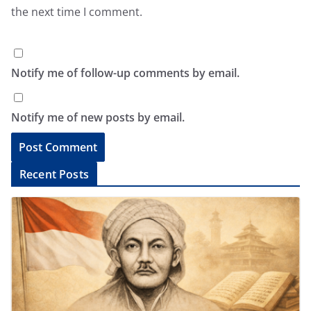
the next time I comment.
Notify me of follow-up comments by email.
Notify me of new posts by email.
A
Recent Posts
l
t
e
r
n
a
t