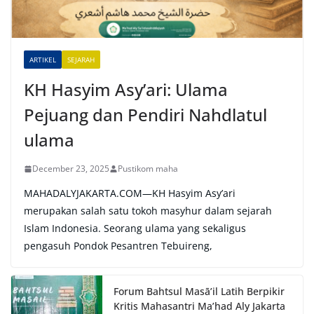
i
v
e
ARTIKEL
SEJARAH
:
KH Hasyim Asy’ari: Ulama
Pejuang dan Pendiri Nahdlatul
ulama
December 23, 2025
Pustikom maha
MAHADALYJAKARTA.COM—KH Hasyim Asy’ari
merupakan salah satu tokoh masyhur dalam sejarah
Islam Indonesia. Seorang ulama yang sekaligus
pengasuh Pondok Pesantren Tebuireng,
Forum Bahtsul Masā’il Latih Berpikir
Kritis Mahasantri Ma’had Aly Jakarta