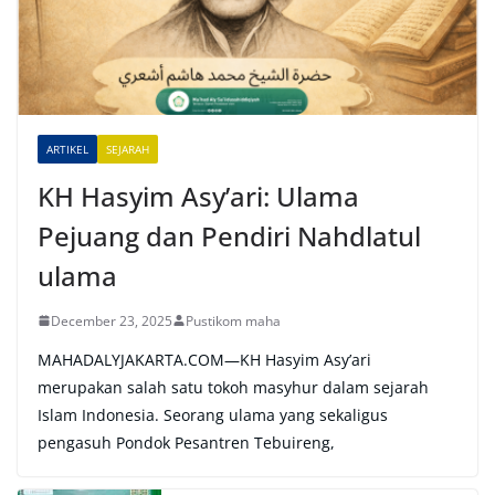
a
t
i
v
e
ARTIKEL
SEJARAH
:
KH Hasyim Asy’ari: Ulama
Pejuang dan Pendiri Nahdlatul
ulama
December 23, 2025
Pustikom maha
MAHADALYJAKARTA.COM—KH Hasyim Asy’ari
merupakan salah satu tokoh masyhur dalam sejarah
Islam Indonesia. Seorang ulama yang sekaligus
pengasuh Pondok Pesantren Tebuireng,