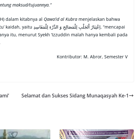
antung maksud/tujuannya.”
 H) dalam kitabnya al
Qawa’id al Kubra
menjelaskan bahwa
اِعْتِبَارُ اْلجَلْبِ لِ, “mencapai
nya itu, menurut Syekh ‘Izzuddin malah hanya kembali pada
.
Kontributor: M. Abror, Semester V
ami’
Selamat dan Sukses Sidang Munaqasyah Ke-1