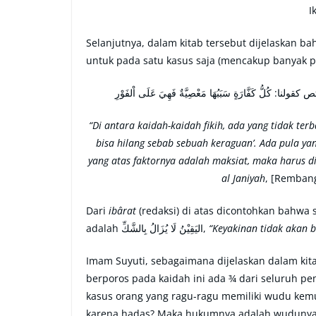
I
Selanjutnya, dalam kitab tersebut dijelaskan ba
untuk pada satu kasus saja (mencakup banyak pe
“Di antara kaidah-kaidah fikih, ada yang tidak ter
bisa hilang sebab sebuah keraguan’. Ada pula yan
yang atas faktornya adalah maksiat, maka harus d
al Janiyah
, [Rembang
Dari
ibârat
(redaksi) di atas dicontohkan bahwa 
adalah اليَقِيْنُ لَا يُزَالُ بِالشَّكِّ,
“Keyakinan tidak akan b
Imam Suyuti, sebagaimana dijelaskan dalam kita
berporos pada kaidah ini ada ¾ dari seluruh p
kasus orang yang ragu-ragu memiliki wudu kem
karena hadas? Maka hukumnya adalah wudunya 