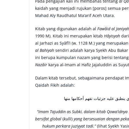
Pada pengajian kali ini membahas tentang
al Qa
kaidah yang menjadi rujukan [poros] semua pers
Mahad Aly Raudhatul Ma’arif Aceh Utara.
Kitab yang digunakan adalah al
Fawâid al Janiya
1990 M). Kitab ini merupakan kitab
Hâyisyah
dar
al Jarhazi as Syâfî’i (w. 1128 M.) yang merupaka
al Bahiyah
sendiri adalah karya Syekh Abu Bakar A
ini berupa kumpulan nazam yang berisi tentang 
Nazâir
karya al-Imam al Hafiz Jajaluddin as Suyuti
Dalam kitab tersebut, sebagaimana pendapat I
Qaidah Fikih adalah:
“Imam Tajuddin as Subki, dalam kitab Qowa’idnya
bersifat global
(
kulli
)
yang bersesuaian dengan peka
hukum perkara juziyyat tadi.”
(lihat Syekh Yasi