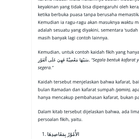
keyakinan yang tidak bisa dipengaruhi oleh ker
ketika berbuka puasa tanpa berusaha memasti
Kemudian ia ragu-ragu akan masuknya waktu ma
adalah sesuatu yang diyakini, sementara ‘suda
masih banyak lagi contoh lainnya.
Kemudian, untuk contoh kaidah fikih yang hanya terbata
سَبَبُهَا مَعْصِيَّةٌ فَهِيَ عَلَى اْلفَوْرِ,
“Segala bentuk kafarat
segera.”
Kaidah tersebut menjelaskan bahwa kafarat, bai
bulan Ramadan dan kafarat sumpah
(yamin),
apa
hanya mencakup pembahasan kafarat, bukan pada
Dalam kitab tersebut dijelaskan bahwa, ada li
persoalan fikih, yaitu.
الأُمُوْرُ بِمَقَاصِدِهَا