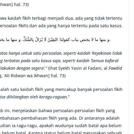
khwan] hal. 73)
hwa kaidah fikih terbagi menjadi dua, ada yang tidak tertentu
rsoalan fikih) dan ada yang hanya tertentu pada satu kasus.
و منها ما لا يختص بباب كقولنا: اليَقِيْنُ لَا يُزَالُ بِالشَّكِّ. و منها ما يختص كقولنا: كُلُّ كَفَّارَةٍ سَبَبُهَا مَعْصِيَّةٌ فَهِيَ عَلَى اْلفَوْرِ.
batas hanya untuk satu persoalan, seperti kaidah ‘Keyakinan tidak
g terbatas pada satu kasus saja, seperti kaidah ‘Semua kafarat
ilakukan dengan segera’.”
(ihat Syekh Yasin al Fadani, al
Fawâid
, ‘Ali Ridwan wa Ikhwan] hal. 73)
salah satu kaidah fikih yang mencakup banyak persoalan fikih
isa dihilangkan oleh keragu-raguan.”
b ini, menjelaskan bahwa persoalan-persoalan fikih yang
embahasan-pembahasan fikih yang ada. Di antaranya adalah
udian ia ragu-ragu, apakah wudunya sudah batal apa belum
belum batal. Karena status belum batal merupakan sebuah