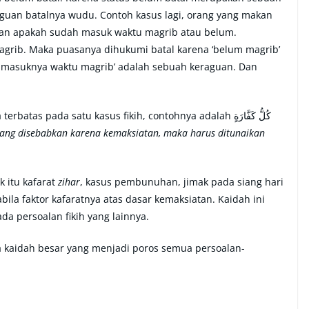
aguan batalnya wudu. Contoh kasus lagi, orang yang makan
kan apakah sudah masuk waktu magrib atau belum.
grib. Maka puasanya dihukumi batal karena ‘belum magrib’
h masuknya waktu magrib’ adalah sebuah keraguan. Dan
s pada satu kasus fikih, contohnya adalah كُلُّ كَفَّارَةٍ
 yang disebabkan karena kemaksiatan, maka harus ditunaikan
k itu kafarat
zihar
, kasus pembunuhan, jimak pada siang hari
bila faktor kafaratnya atas dasar kemaksiatan. Kaidah ini
 persoalan fikih yang lainnya.
ma kaidah besar yang menjadi poros semua persoalan-