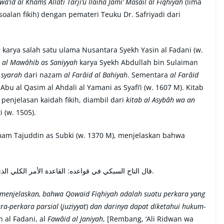
wâ’id al Khams Allatî Tarji’u Ilaihâ Jami’ Masâil al Fiqhiyah
(lima
oalan fikih) dengan pemateri Teuku Dr. Safriyadi dari
h
karya salah satu ulama Nusantara Syekh Yasin al Fadani (w.
i
al Mawâhib as Saniyyah
karya Syekh Abdullah bin Sulaiman
n
syarah
dari nazam
al Farâid al Bahiyah
. Sementara
al Farâid
bu al Qasim al Ahdali al Yamani as Syafi’i (w. 1607 M). Kitab
penjelasan kaidah fikih, diambil dari
kitab al Asybâh wa an
 (w. 1505).
mam Tajuddin as Subki (w. 1370 M), menjelaskan bahwa
قال التاج السبكي في قواعده: القاعدة الأمر الكلي الذي ينطبق عليه جزئيات تفهم أحكامها منها.
 menjelaskan, bahwa Qowaid Fiqhiyah adalah suatu perkara yang
ra-perkara parsial
(
juziyyat
)
dan darinya dapat diketahui hukum-
n al Fadani, al
Fawâid al Janiyah
, [Rembang, ‘Ali Ridwan wa