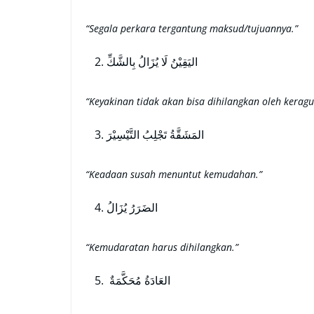
“Segala perkara tergantung maksud/tujuannya.”
اليَقِيْنُ لَا يُزَالُ بِالشَّكِّ
“Keyakinan tidak akan bisa dihilangkan oleh keragu
المَشَقَّةُ تَجْلِبُ التَّيْسِيْرَ
“Keadaan susah menuntut kemudahan.”
الضَرَرُ يُزَالُ
“Kemudaratan harus dihilangkan.”
العَادَةُ مُحَكَّمَةٌ