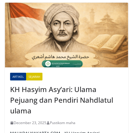
t
e
r
n
a
t
i
v
e
ARTIKEL
SEJARAH
:
KH Hasyim Asy’ari: Ulama
Pejuang dan Pendiri Nahdlatul
ulama
December 23, 2025
Pustikom maha