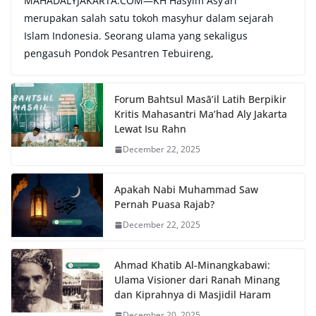
MAHADALYJAKARTA.COM—KH Hasyim Asy’ari
merupakan salah satu tokoh masyhur dalam sejarah
Islam Indonesia. Seorang ulama yang sekaligus
pengasuh Pondok Pesantren Tebuireng,
Forum Bahtsul Masā’il Latih Berpikir
Kritis Mahasantri Ma’had Aly Jakarta
Lewat Isu Rahn
December 22, 2025
Apakah Nabi Muhammad Saw
Pernah Puasa Rajab?
December 22, 2025
Ahmad Khatib Al-Minangkabawi:
Ulama Visioner dari Ranah Minang
dan Kiprahnya di Masjidil Haram
December 20, 2025