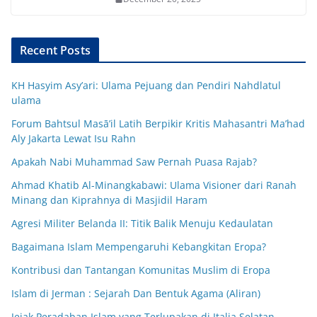
Recent Posts
KH Hasyim Asy’ari: Ulama Pejuang dan Pendiri Nahdlatul
ulama
Forum Bahtsul Masā’il Latih Berpikir Kritis Mahasantri Ma’had
Aly Jakarta Lewat Isu Rahn
Apakah Nabi Muhammad Saw Pernah Puasa Rajab?
Ahmad Khatib Al-Minangkabawi: Ulama Visioner dari Ranah
Minang dan Kiprahnya di Masjidil Haram
Agresi Militer Belanda II: Titik Balik Menuju Kedaulatan
Bagaimana Islam Mempengaruhi Kebangkitan Eropa?
Kontribusi dan Tantangan Komunitas Muslim di Eropa
Islam di Jerman : Sejarah Dan Bentuk Agama (Aliran)
Jejak Peradaban Islam yang Terlupakan di Italia Selatan