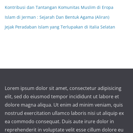
Kontribusi dan Tantangan Komunitas Muslim di Eropa
Islam di Jerman : Sejarah Dan Bentuk Agama (Aliran)
Jejak Peradaban Islam yang Terlupakan di Italia Selatan
Lorem ipsum dolor sit amet, consectetur adipisicing
elit, sed do eiusmod tempor incididunt ut labore et
dolore magna aliqua. Ut enim ad minim veniam, quis
nostrud exercitation ullamco laboris nisi ut aliquip ex
ea commodo consequat. Duis aute irure dolor in
reprehenderit in voluptate velit esse cillum dolore eu