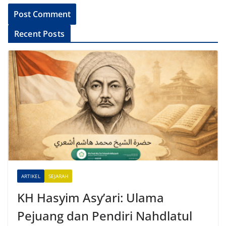
A
Recent Posts
l
t
e
r
n
a
t
i
v
e
ARTIKEL
SEJARAH
:
KH Hasyim Asy’ari: Ulama
Pejuang dan Pendiri Nahdlatul