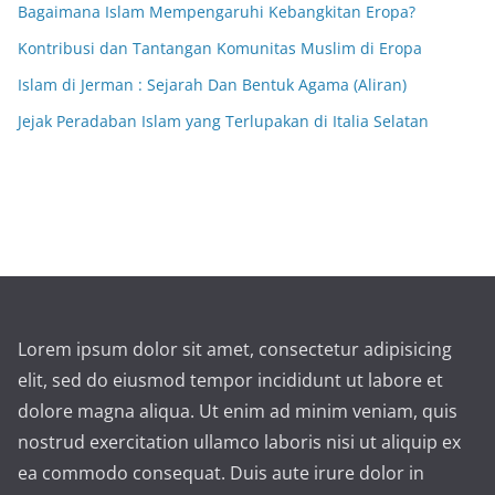
Bagaimana Islam Mempengaruhi Kebangkitan Eropa?
Kontribusi dan Tantangan Komunitas Muslim di Eropa
Islam di Jerman : Sejarah Dan Bentuk Agama (Aliran)
Jejak Peradaban Islam yang Terlupakan di Italia Selatan
Lorem ipsum dolor sit amet, consectetur adipisicing
elit, sed do eiusmod tempor incididunt ut labore et
dolore magna aliqua. Ut enim ad minim veniam, quis
nostrud exercitation ullamco laboris nisi ut aliquip ex
ea commodo consequat. Duis aute irure dolor in