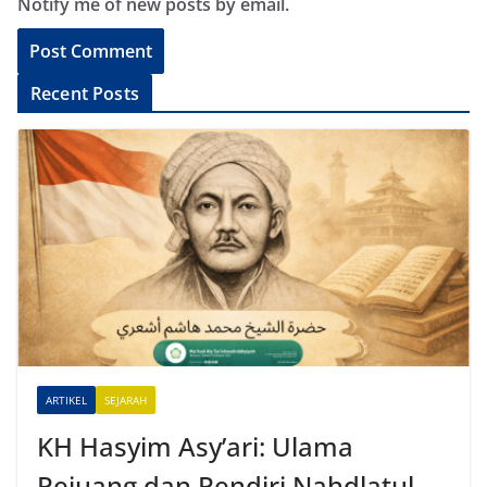
Notify me of new posts by email.
A
Recent Posts
l
t
e
r
n
a
t
i
v
e
ARTIKEL
SEJARAH
:
KH Hasyim Asy’ari: Ulama
Pejuang dan Pendiri Nahdlatul