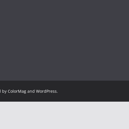
d by
ColorMag
and
WordPress
.