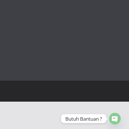
Butuh Bantuan ?
Open 