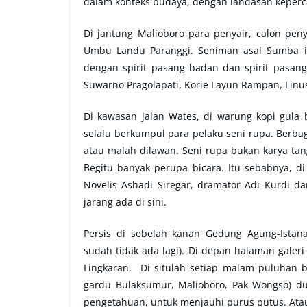
dalam konteks budaya, dengan landasan keper
Di jantung Malioboro para penyair, calon peny
Umbu Landu Paranggi. Seniman asal Sumba i
dengan spirit pasang badan dan spirit pasang
Suwarno Pragolapati, Korie Layun Rampan, Linu
Di kawasan jalan Wates, di warung kopi gul
selalu berkumpul para pelaku seni rupa. Berba
atau malah dilawan. Seni rupa bukan karya tang
Begitu banyak perupa bicara. Itu sebabnya, 
Novelis Ashadi Siregar, dramator Adi Kurdi d
jarang ada di sini.
Persis di sebelah kanan Gedung Agung-Istana
sudah tidak ada lagi). Di depan halaman gale
Lingkaran. Di situlah setiap malam puluhan b
gardu Bulaksumur, Malioboro, Pak Wongso) dud
pengetahuan, untuk menjauhi purus putus. Atau