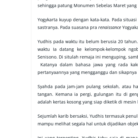
sehingga patung Monumen Sebelas Maret yang b
Yogykarta kuyup dengan kata-kata. Pada situasi
sastranya. Pada suasana pra
renaissance
Yogyaka
Yudhis pada waktu itu belum berusia 20 tahun. 
waktu Ia datang ke kelompok-kelompok ngob
Senisono. Di situlah remaja ini menguping, sa
Katanya dalam bahasa jawa yang rada kaku, 
pertanyaannya yang mengganggu dan sikapnya 
Syahda pada jam-jam pulang sekolah, atau ha
tangan. Kemana ia pergi, gulungan itu di ge
adalah kertas kosong yang siap diketik di mesin 
Sejumlah karib bersaksi, Yudhis termasuk penul
mampu melihat segala hal untuk dijadikan objek 
Ini yang terpenting, Yudhis tahu saja di ma