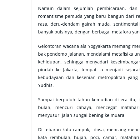
Namun dalam sejumlah pembicaraan, dan 
romantisme pemuda yang baru bangun dari rem
rasa, deru-dendam gairah muda, sentimental
banyak puisinya, dengan berbagai metafora y
Gelontoran wacana ala Yogyakarta memang meny
bak pendemo jalanan, mendalami metafisika un
kehidupan, sehingga menyadari keseimbangan.
pindah ke Jakarta, tempat ia menjadi sejar
kebudayaan dan kesenian metropolitan yang b
Yudhis.
Sampai berpuluh tahun kemudian di era itu, 
bulan, mencuri cahaya, mencegat mataha
menyusuri jalan sungai bening ke muara.
Di tebaran kata rampok, dosa, mencang-mencon
kata rembulan, hujan, poci, camar, matahar