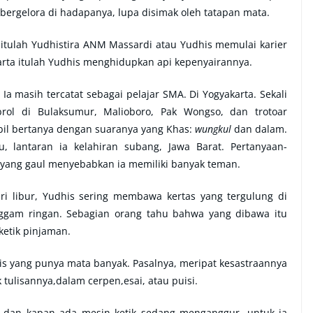
ergelora di hadapanya, lupa disimak oleh tatapan mata.
 itulah Yudhistira ANM Massardi atau Yudhis memulai karier
rta itulah Yudhis menghidupkan api kepenyairannya.
Ia masih tercatat sebagai pelajar SMA. Di Yogyakarta. Sekali
rol di Bulaksumur, Malioboro, Pak Wongso, dan trotoar
mbil bertanya dengan suaranya yang Khas:
wungkul
dan dalam.
lantaran ia kelahiran subang, Jawa Barat. Pertanyaan-
yang gaul menyebabkan ia memiliki banyak teman.
ri libur, Yudhis sering membawa kertas yang tergulung di
nggam ringan. Sebagian orang tahu bahwa yang dibawa itu
ketik pinjaman.
is yang punya mata banyak. Pasalnya, meripat kesastraannya
tulisannya,dalam cerpen,esai, atau puisi.
na dan kapan ada mesin ketik sedang menganggur, untuk ia