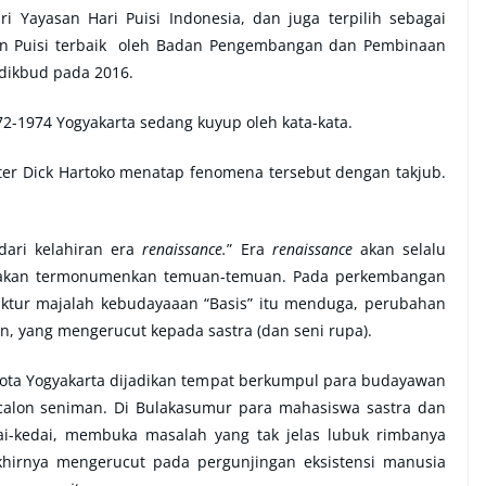
ri Yayasan Hari Puisi Indonesia, dan juga terpilih sebagai
n Puisi terbaik oleh Badan Pengembangan dan Pembinaan
ikbud pada 2016.
2-1974 Yogyakarta sedang kuyup oleh kata-kata.
Pater Dick Hartoko menatap fenomena tersebut dengan takjub.
 dari kelahiran era
renaissance.
” Era
renaissance
akan selalu
a akan termonumenkan temuan-temuan. Pada perkembangan
daktur majalah kebudayaaan “Basis” itu menduga, perubahan
n, yang mengerucut kepada sastra (dan seni rupa).
 kota Yogyakarta dijadikan tempat berkumpul para budayawan
calon seniman. Di Bulakasumur para mahasiswa sastra dan
ai-kedai, membuka masalah yang tak jelas lubuk rimbanya
khirnya mengerucut pada pergunjingan eksistensi manusia