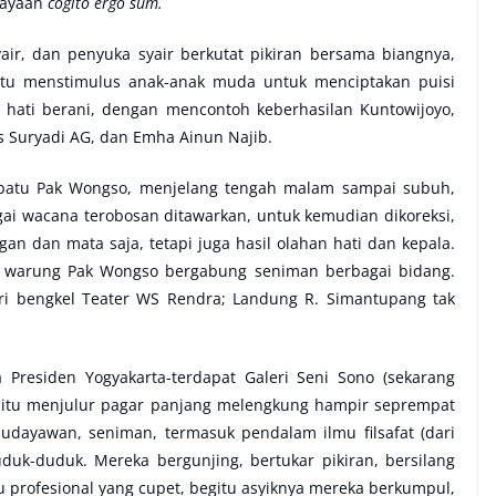
cayaan
cogito ergo sum.
air, dan penyuka syair berkutat pikiran bersama biangnya,
tu menstimulus anak-anak muda untuk menciptakan puisi
 hati berani, dengan mencontoh keberhasilan Kuntowijoyo,
s Suryadi AG, dan Emha Ainun Najib.
a batu Pak Wongso, menjelang tengah malam sampai subuh,
gai wacana terobosan ditawarkan, untuk kemudian dikoreksi,
an dan mata saja, tetapi juga hasil olahan hati dan kepala.
di warung Pak Wongso bergabung seniman berbagai bidang.
ari bengkel Teater WS Rendra; Landung R. Simantupang tak
 Presiden Yogyakarta-terdapat Galeri Seni Sono (sekarang
ri itu menjulur pagar panjang melengkung hampir seprempat
udayawan, seniman, termasuk pendalam ilmu filsafat (dari
uk-duduk. Mereka bergunjing, bertukar pikiran, bersilang
 profesional yang cupet, begitu asyiknya mereka berkumpul,