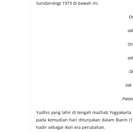
Sundanologi 1973 di bawah ini.
Or
ad
Or
ad
O
tak
Palai
Yudhis yang lahir di tengah mazhab Yogyakarta 
pada kemudian hari ditunjukan dalam Biarin (19
hadir sebagai ikon era perubahan.