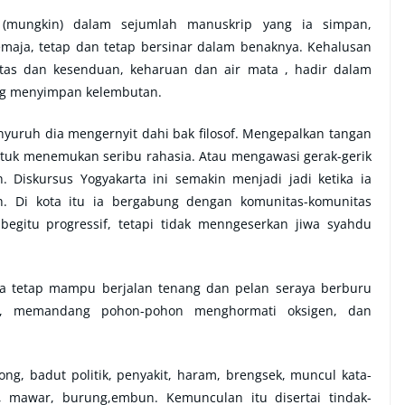
(mungkin) dalam sejumlah manuskrip yang ia simpan,
aja, tetap dan tetap bersinar dalam benaknya. Kehalusan
itas dan kesenduan, keharuan dan air mata , hadir dalam
ang menyimpan kelembutan.
uruh dia mengernyit dahi bak filosof. Mengepalkan tangan
tuk menemukan seribu rahasia. Atau mengawasi gerak-gerik
 Diskursus Yogyakarta ini semakin menjadi jadi ketika ia
ah. Di kota itu ia bergabung dengan komunitas-komunitas
egitu progressif, tetapi tidak menngeserkan jiwa syahdu
ia tetap mampu berjalan tenang dan pelan seraya berburu
ri, memandang pohon-pohon menghormati oksigen, dan
g, badut politik, penyakit, haram, brengsek, muncul kata-
i, mawar, burung,embun. Kemunculan itu disertai tindak-