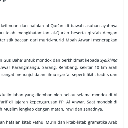
keilmuan dan hafalan al-Qur’an di bawah asuhan ayahnya
liau telah mengkhatamkan al-Qur’an beserta qira’ah dengan
akteristik bacaan dari murid-murid Mbah Arwani menerapkan
kan Gus Baha’ untuk mondok dan berkhidmat kepada
Syaikhina
Anwar Karangmangu, Sarang, Rembang, sekitar 10 km arah
 sangat menonjol dalam ilmu syari’at seperti fikih, hadits dan
us keilmiahan yang diemban oleh beliau selama mondok di Al
’arif di jajaran kepengurusan PP. Al Anwar. Saat mondok di
h Muslim lengkap dengan matan, rawi dan sanadnya.
 hafalan kitab Fathul Mu’in dan kitab-kitab gramatika Arab