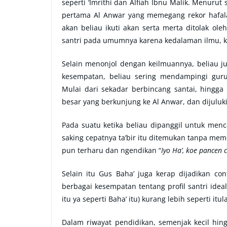
seperti ‘Imrithi dan Alfiah Ibnu Malik. Menurut 
pertama Al Anwar yang memegang rekor hafala
akan beliau ikuti akan serta merta ditolak ol
santri pada umumnya karena kedalaman ilmu, k
Selain menonjol dengan keilmuannya, beliau ju
kesempatan, beliau sering mendampingi gu
Mulai dari sekadar berbincang santai, hingga
besar yang berkunjung ke Al Anwar, dan dijuluk
Pada suatu ketika beliau dipanggil untuk menc
saking cepatnya ta’bir itu ditemukan tanpa me
pun terharu dan ngendikan “
Iyo Ha’, koe pancen 
Selain itu Gus Baha’ juga kerap dijadikan co
berbagai kesempatan tentang profil santri ideal
itu ya seperti Baha’ itu) kurang lebih seperti itu
Dalam riwayat pendidikan, semenjak kecil hi