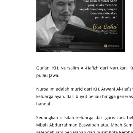
Qur’an, KH. Nursalim Al-Hafizh dari Narukan, 
pulau Jawa.
Nursalim adalah murid dari KH. Arwani Al-Hafizh
keluarga ayah, dari buyut beliau hingga genera
handal.
Sedangkan silsilah keluarga dari garis ibu, b
Mbah Abdurrahman Basyaiban atau Mbah Sambu 
setengah jam perjalanan dari pusat Kota Remba