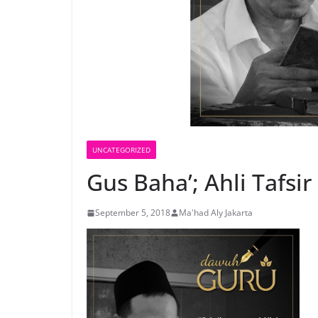
UNCATEGORIZED
Gus Baha’; Ahli Tafs
September 5, 2018
Ma'had Aly Jakarta