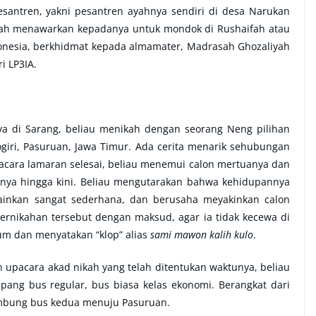
santren, yakni pesantren ayahnya sendiri di desa Narukan
yah menawarkan kepadanya untuk mondok di Rushaifah atau
donesia, berkhidmat kepada almamater, Madrasah Ghozaliyah
i LP3IA.
a di Sarang, beliau menikah dengan seorang Neng pilihan
giri, Pasuruan, Jawa Timur. Ada cerita menarik sehubungan
 acara lamaran selesai, beliau menemui calon mertuanya dan
nya hingga kini. Beliau mengutarakan bahwa kehidupannya
inkan sangat sederhana, dan berusaha meyakinkan calon
ernikahan tersebut dengan maksud, agar ia tidak kecewa di
um dan menyatakan “klop” alias
sami mawon kalih kulo
.
 upacara akad nikah yang telah ditentukan waktunya, beliau
ang bus regular, bus biasa kelas ekonomi. Berangkat dari
mbung bus kedua menuju Pasuruan.