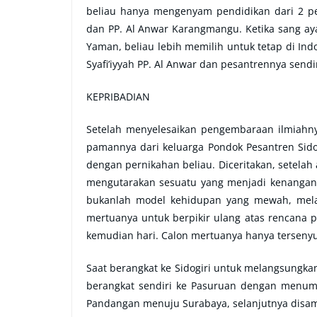
beliau hanya mengenyam pendidikan dari 2 pe
dan PP. Al Anwar Karangmangu. Ketika sang a
Yaman, beliau lebih memilih untuk tetap di In
Syafi’iyyah PP. Al Anwar dan pesantrennya sendir
KEPRIBADIAN
Setelah menyelesaikan pengembaraan ilmiahny
pamannya dari keluarga Pondok Pesantren Sido
dengan pernikahan beliau. Diceritakan, setelah
mengutarakan sesuatu yang menjadi kenangan
bukanlah model kehidupan yang mewah, mela
mertuanya untuk berpikir ulang atas rencana p
kemudian hari. Calon mertuanya hanya terseny
Saat berangkat ke Sidogiri untuk melangsungkan
berangkat sendiri ke Pasuruan dengan menump
Pandangan menuju Surabaya, selanjutnya disa