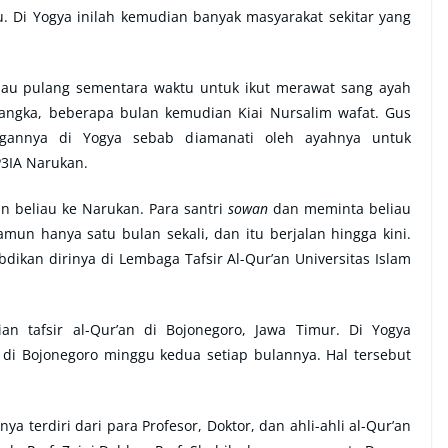
. Di Yogya inilah kemudian banyak masyarakat sekitar yang
liau pulang sementara waktu untuk ikut merawat sang ayah
ngka, beberapa bulan kemudian Kiai Nursalim wafat. Gus
ngannya di Yogya sebab diamanati oleh ayahnya untuk
P3IA Narukan.
n beliau ke Narukan. Para santri
sowan
dan meminta beliau
mun hanya satu bulan sekali, dan itu berjalan hingga kini.
ikan dirinya di Lembaga Tafsir Al-Qur’an Universitas Islam
an tafsir al-Qur’an di Bojonegoro, Jawa Timur. Di Yogya
 di Bojonegoro minggu kedua setiap bulannya. Hal tersebut
a terdiri dari para Profesor, Doktor, dan ahli-ahli al-Qur’an