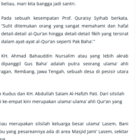
beliau, mari kita bangga jadi santri.
Pada sebuah kesempatan Prof. Quraisy Syihab berkata,
“Sulit ditemukan orang yang sangat memahami dan hafal
detail-detail al-Qur’an hingga detail-detail fikih yang tersirat
dalam ayat-ayat al-Qur’an seperti Pak Baha’.”
KH. Ahmad Bahauddin Nursalim atau yang lebih akrab
dipanggil Gus Baha’ adalah putra seorang ulama’ ahli
Kragan, Rembang, Jawa Tengah, sebuah desa di pesisir utara
 Kudus dan KH. Abdullah Salam Al-Hafizh Pati. Dari silsilah
si ke-empat kini merupakan ulama’-ulama’ ahli Qur’an yang
eliau merupakan silsilah keluarga besar ulama’ Lasem, Bani
yang pesareannya ada di area Masjid Jami’ Lasem, sekitar
ng.