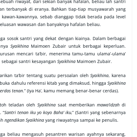
sebuah riwayat, dari sekian banyak hafalan, beliau lah santri
n terbanyak di eranya. Bahkan tiap-tiap musyawarah yang
eh kawan-kawannya, sebab dianggap tidak berada pada level
eluasan wawasan dan banyaknya hafalan beliau.
ga sosok santri yang dekat dengan kiainya. Dalam berbagai
runya
Syaikhina
Maimoen Zubair untuk berbagai keperluan.
 urusan mencari ta’bir, menerima tamu-tamu ulama’-ulama’
i sebagai santri kesayangan
Syaikhina
Maimoen Zubair.
arikan ta’bir tentang suatu persoalan oleh
Syaikhina
, karena
mbuka dahulu referensi kitab yang dimaksud, hingga
Syaikhina
cerdas tenan
.” (Iya Ha’, kamu memang benar-benar cerdas).
ntoh teladan oleh
Syaikhina
saat memberikan
mawa’idzah
di
. “
Santri tenan iku yo koyo Baha’ iku,
” (Santri yang sebenarnya
lah
ngendikan
Syaikhina
yang riwayatnya sampai ke penulis.
ngga beliau mengasuh pesantren warisan ayahnya sekarang,