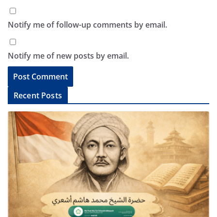
Notify me of follow-up comments by email.
Notify me of new posts by email.
A
Recent Posts
l
t
e
r
n
a
t
i
v