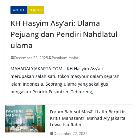
e
ARTIKEL
SEJARAH
:
KH Hasyim Asy’ari: Ulama
Pejuang dan Pendiri Nahdlatul
ulama
December 23, 2025
Pustikom maha
MAHADALYJAKARTA.COM—KH Hasyim Asy’ari
merupakan salah satu tokoh masyhur dalam sejarah
Islam Indonesia. Seorang ulama yang sekaligus
pengasuh Pondok Pesantren Tebuireng,
Forum Bahtsul Masā’il Latih Berpikir
Kritis Mahasantri Ma’had Aly Jakarta
Lewat Isu Rahn
December 22, 2025