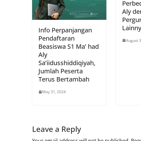
Perbe
Aly d
Pergur
Lainn
Info Perpanjangan
Pendaftaran
August 3
Beasiswa S1 Ma’ had
Aly
Sa’iidusshiddiqiyah,
Jumlah Peserta
Terus Bertambah
May 31, 2024
Leave a Reply
Your email address will not be published.
Requ