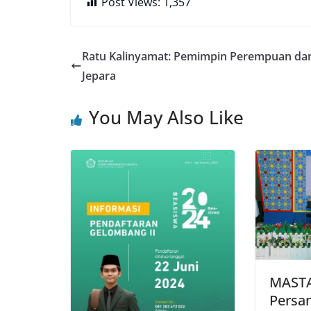
Post Views:
1,357
Ratu Kalinyamat: Pemimpin Perempuan dar
Jepara
You May Also Like
MASTA
Persa