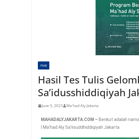
PMB
Hasil Tes Tulis Gelo
Sa’idusshiddiqiyah Ja
June 5, 2023
Ma'had Aly Jakarta
MAHADALYJAKARTA.COM –
Berikut adalah nama
I Ma’had Aly Sa’iisuddhiddiqiyah Jakarta