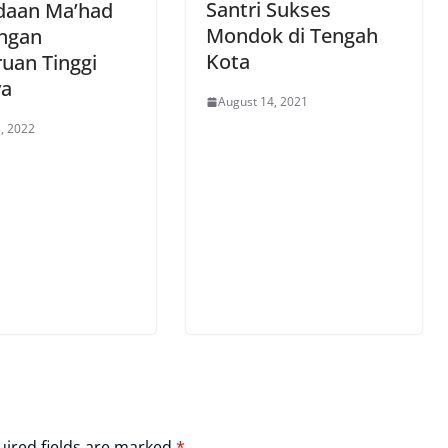
Santri Sukses
daan Ma’had
Mondok di Tengah
engan
Kota
uan Tinggi
ya
August 14, 2021
, 2022
ired fields are marked
*