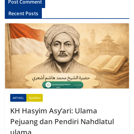
A
Recent Posts
l
t
e
r
n
a
t
i
v
e
ARTIKEL
SEJARAH
:
KH Hasyim Asy’ari: Ulama
Pejuang dan Pendiri Nahdlatul
ulama