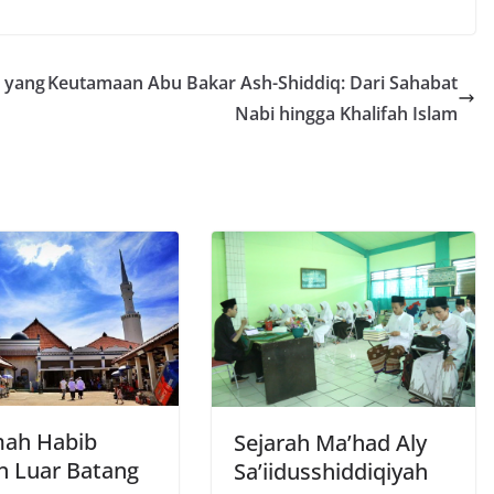
d yang
Keutamaan Abu Bakar Ash-Shiddiq: Dari Sahabat
Nabi hingga Khalifah Islam
ah Habib
Sejarah Ma’had Aly
n Luar Batang
Sa’iidusshiddiqiyah