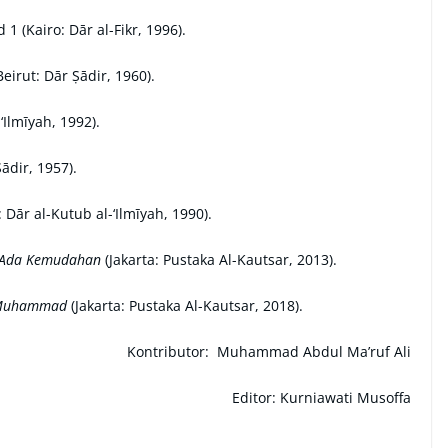
lid 1 (Kairo: Dār al-Fikr, 1996).
 (Beirut: Dār Ṣādir, 1960).
‘Ilmīyah, 1992).
 Ṣādir, 1957).
ut: Dār al-Kutub al-‘Ilmīyah, 1990).
n Ada Kemudahan
(Jakarta: Pustaka Al-Kautsar, 2013).
i Muhammad
(Jakarta: Pustaka Al-Kautsar, 2018).
Kontributor:
Muhammad Abdul Ma’ruf Ali
Editor: Kurniawati Musoffa