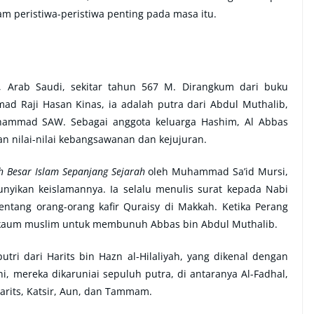
am peristiwa-peristiwa penting pada masa itu.
, Arab Saudi, sekitar tahun 567 M. Dirangkum dari buku
 Raji Hasan Kinas, ia adalah putra dari Abdul Muthalib,
hammad SAW. Sebagai anggota keluarga Hashim, Al Abbas
 nilai-nilai kebangsawanan dan kejujuran.
oh Besar Islam Sepanjang Sejarah
oleh Muhammad Sa’id Mursi,
nyikan keislamannya. Ia selalu menulis surat kepada Nabi
ang orang-orang kafir Quraisy di Makkah. Ketika Perang
kaum muslim untuk membunuh Abbas bin Abdul Muthalib.
ri dari Harits bin Hazn al-Hilaliyah, yang dikenal dengan
i, mereka dikaruniai sepuluh putra, di antaranya Al-Fadhal,
arits, Katsir, Aun, dan Tammam.