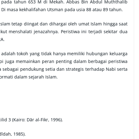
a pada tahun 653 M di Mekah. Abbas Bin Abdul Muththalib
 Di masa kekhalifahan Utsman pada usia 88 atau 89 tahun.
slam tetap diingat dan dihargai oleh umat Islam hingga saat
kut menshalati jenazahnya. Peristiwa ini terjadi sekitar dua
RA.
 adalah tokoh yang tidak hanya memiliki hubungan keluarga
i juga memainkan peran penting dalam berbagai peristiwa
a sebagai pendukung setia dan strategis terhadap Nabi serta
mati dalam sejarah Islam.
 jilid 3 (Kairo: Dār al-Fikr, 1996).
dīdah, 1985).