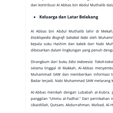
dan kontribusi Al Abbas bin Abdul Muthalib dal
Keluarga dan Latar Belakang
Al Abbas bin Abdul Muthalib lahir di Mekah
Ensiklopedia Biografi Sahabat Nabi
oleh Muhammad
kepala suku Hashim dan kakek dari Nabi Mu
dibesarkan dalam lingkungan yang penuh dengan
Dirangkum dari buku
Edisi Indonesia: Tokoh-tok
selama tinggal di Makkah, Al-Abbas menyembu
Muhammad SAW dan memberikan informasi tent
Badar terjadi, Nabi Muhammad SAW melarang 
Al-Abbas menikah dengan Lubabah al-Kubra, put
panggilan “Ummu al-Fadhal.” Dari pernikahan in
Ubaidillah, Qutsam, Abdurrahman, Ma’bad, Al-H