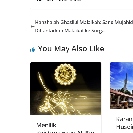
Hanzhalah Ghasilul Malaikah: Sang Mujahi
Dihantarkan Malaikat ke Surga
You May Also Like
Karam
Menilik
Husei
Keistimewaan Ali Bin