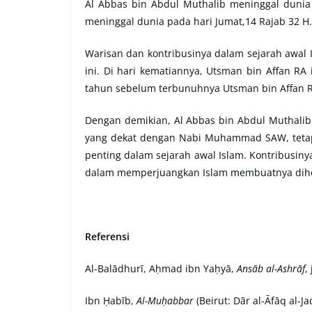
Al Abbas bin Abdul Muthalib meninggal duni
meninggal dunia pada hari Jumat,14 Rajab 32 H.
Warisan dan kontribusinya dalam sejarah awal I
ini. Di hari kematiannya, Utsman bin Affan RA i
tahun sebelum terbunuhnya Utsman bin Affan 
Dengan demikian, Al Abbas bin Abdul Muthalib
yang dekat dengan Nabi Muhammad SAW, tetap
penting dalam sejarah awal Islam. Kontribusiny
dalam memperjuangkan Islam membuatnya dihor
Referensi
Al-Balādhurī, Aḥmad ibn Yaḥyā,
Ansāb al-Ashrāf
,
Ibn Ḥabīb,
Al-Muḥabbar
(Beirut: Dār al-Āfāq al-Ja