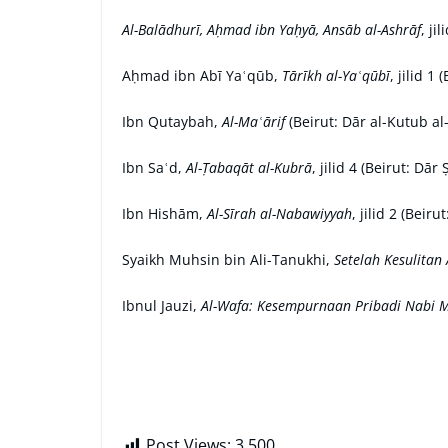
Al-Balādhurī, Aḥmad ibn Yaḥyā, Ansāb al-Ashrāf
, ji
Aḥmad ibn Abī Yaʿqūb,
Tārīkh al-Yaʿqūbī
, jilid 1
Ibn Qutaybah,
Al-Maʿārif
(Beirut: Dār al-Kutub al-
Ibn Saʿd,
Al-Ṭabaqāt al-Kubrā
, jilid 4 (Beirut: Dār
Ibn Hishām,
Al-Sīrah al-Nabawiyyah
, jilid 2 (Beir
Syaikh Muhsin bin Ali-Tanukhi,
Setelah Kesulita
Ibnul Jauzi,
Al-Wafa: Kesempurnaan Pribadi Nab
Post Views:
3,500