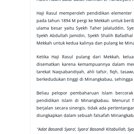
Haji Rasul memperoleh pendidikan elementer 
pada tahun 1894 M pergi ke Mekkah untuk beriba
ulama besar yaitu Syekh Taher Jalaluddin, S
Syekh Abdullah Jamidin, Syekh Shalih Bafadhal
Mekkah untuk kedua kalinya dan pulang ke Mi
Ketika Haji Rasul pulang dari Mekkah, keluas
disematkan karena kemampuannya dalam mengh
tarekat Naqsabandiyah, ahli tafsir, fiqh, tas
berkedudukan tinggi di Minangkabau, sehingga 
Beliau pelopor pembaharuan Islam bercora
pendidikan Islam di Minangkabau. Menurut f
berjalan secara sinergis, tidak ada pertentan
diungkapkan dalam sebuah falsafah Minangkabau
“Adat Basandi Syara’, Syara’ Basandi Kitabullah, 