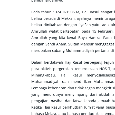
pembaharuannya.
Pada tahun 1324 H/1906 M, Haji Rasul sangat b
beliau berada di Mekkah, ayahnya meminta aga
beliau dinikahkan dengan Syafiah yaitu adik a
Amrullah wafat bertepatan pada 15 Februari, 
Amrullah yang kita kenal Buya Hamka.
Pada 1
dengan Sendi Anam. Sultan Mansur menggagas 
merupakan cabang Muhammadiyah pertama di
Dalam berdakwah Haji Rasul berpegang teguh
para aktivis pergerakan kemerdekaan HOS Tjok
Minangkabau, Haji Rasul menyosialisas
Muhammadiyah dan mendirikan Muhammadiy
Lembaga kebenaran dan tidak segan mengkritis
yang menurutnya menyimpang dari akidah ata
pengajian, nasihat dan fatwa kepada jamaah ba
Ketika Haji Rasul berkhutbah Jum’at yang bia
bahasa Melayu atau bahasa penduduk setempat