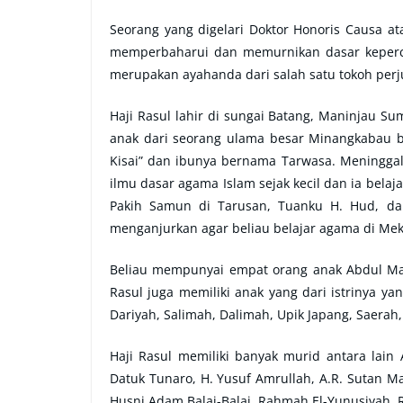
Seorang yang digelari Doktor Honoris Causa ata
memperbaharui dan memurnikan dasar keperca
merupakan ayahanda dari salah satu tokoh perj
Haji Rasul lahir di sungai Batang, Maninjau Su
anak dari seorang ulama besar Minangkabau
Kisai” dan ibunya bernama Tarwasa. Meninggal 
ilmu dasar agama Islam sejak kecil dan ia bela
Pakih Samun di Tarusan, Tuanku H. Hud, d
menganjurkan agar beliau belajar agama di Me
Beliau mempunyai empat orang anak Abdul Mal
Rasul juga memiliki anak yang dari istrinya ya
Dariyah, Salimah, Dalimah, Upik Japang, Saerah,
Haji Rasul memiliki banyak murid antara lain
Datuk Tunaro, H. Yusuf Amrullah, A.R. Sutan Man
Husni Adam Balai-Balai, Rahmah El-Yunusiyah, R