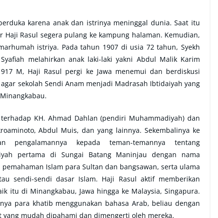
erduka karena anak dan istrinya meninggal dunia. Saat itu
r Haji Rasul segera pulang ke kampung halaman. Kemudian,
lmarhumah istriya.
Pada tahun 1907 di usia 72 tahun, Syekh
Syafiah melahirkan anak laki-laki yakni Abdul Malik Karim
917 M, Haji Rasul pergi ke Jawa menemui dan berdiskusi
agar sekolah Sendi Anam menjadi Madrasah Ibtidaiyah yang
 Minangkabau.
 terhadap KH. Ahmad Dahlan (pendiri Muhammadiyah) dan
roaminoto, Abdul Muis, dan yang lainnya. Sekembalinya ke
ikan pengalamannya kepada teman-temannya tentang
ah pertama di Sungai Batang Maninjau dengan nama
i pemahaman Islam para Sultan dan bangsawan, serta ulama
u sendi-sendi dasar Islam. Haji Rasul aktif memberikan
ik itu di Minangkabau, Jawa hingga ke Malaysia, Singapura.
sanya para khatib menggunakan bahasa Arab, beliau dengan
 yang mudah dipahami dan dimengerti oleh mereka.