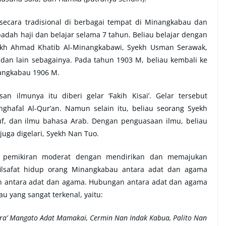
secara tradisional di berbagai tempat di Minangkabau dan
dah haji dan belajar selama 7 tahun. Beliau belajar dengan
yekh Ahmad Khatib Al-Minangkabawi, Syekh Usman Serawak,
 dan lain sebagainya. Pada tahun 1903 M, beliau kembali ke
nangkabau 1906 M.
an ilmunya itu diberi gelar ‘Fakih Kisai’. Gelar tersebut
afal Al-Qur’an. Namun selain itu, beliau seorang Syekh
awuf, dan ilmu bahasa Arab. Dengan penguasaan ilmu, beliau
juga digelari, Syekh Nan Tuo.
k pemikiran moderat dengan mendirikan dan memajukan
ilsafat hidup orang Minangkabau antara adat dan agama
gan antara adat dan agama. Hubungan antara adat dan agama
 yang sangat terkenal, yaitu:
Syara’ Mangato Adat Mamakai, Cermin Nan Indak Kabua, Palito Nan