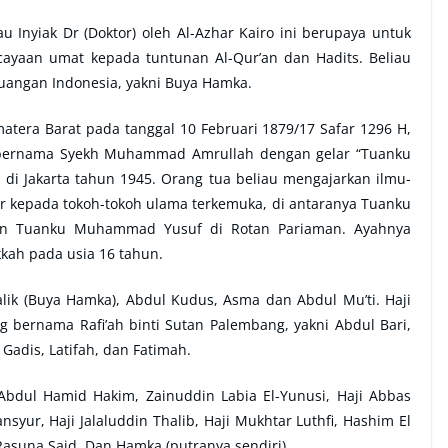
u Inyiak Dr (Doktor) oleh Al-Azhar Kairo ini berupaya untuk
yaan umat kepada tuntunan Al-Qur’an dan Hadits. Beliau
uangan Indonesia, yakni Buya Hamka.
matera Barat pada tanggal 10 Februari 1879/17 Safar 1296 H,
 bernama Syekh Muhammad Amrullah dengan gelar “Tuanku
di Jakarta tahun 1945. Orang tua beliau mengajarkan ilmu-
jar kepada tokoh-tokoh ulama terkemuka, di antaranya Tuanku
an Tuanku Muhammad Yusuf di Rotan Pariaman. Ayahnya
kkah pada usia 16 tahun.
ik (Buya Hamka), Abdul Kudus, Asma dan Abdul Mu’ti. Haji
ng bernama Rafi’ah binti Sutan Palembang, yakni Abdul Bari,
 Gadis, Latifah, dan Fatimah.
 Abdul Hamid Hakim, Zainuddin Labia El-Yunusi, Haji Abbas
syur, Haji Jalaluddin Thalib, Haji Mukhtar Luthfi, Hashim El
asuna Said, Dan Hamka (putranya sendiri).