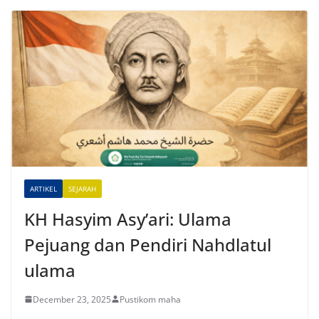
l
t
e
r
n
a
t
i
v
e
ARTIKEL
SEJARAH
:
KH Hasyim Asy’ari: Ulama
Pejuang dan Pendiri Nahdlatul
ulama
December 23, 2025
Pustikom maha