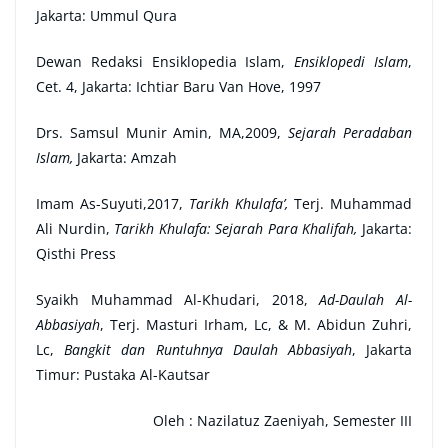
Jakarta: Ummul Qura
Dewan Redaksi Ensiklopedia Islam,
Ensiklopedi Islam
,
Cet. 4, Jakarta: Ichtiar Baru Van Hove, 1997
Drs. Samsul Munir Amin, MA,2009,
Sejarah Peradaban
Islam,
Jakarta: Amzah
Imam As-Suyuti,2017,
Tarikh Khulafa’,
Terj. Muhammad
Ali Nurdin,
Tarikh Khulafa: Sejarah Para Khalifah,
Jakarta:
Qisthi Press
Syaikh Muhammad Al-Khudari, 2018,
Ad-Daulah Al-
Abbasiyah
, Terj. Masturi Irham, Lc, & M. Abidun Zuhri,
Lc,
Bangkit dan Runtuhnya Daulah Abbasiyah
, Jakarta
Timur: Pustaka Al-Kautsar
Oleh :
Nazilatuz Zaeniyah, Semester III