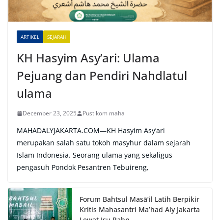
i
v
e
ARTIKEL
SEJARAH
:
KH Hasyim Asy’ari: Ulama
Pejuang dan Pendiri Nahdlatul
ulama
December 23, 2025
Pustikom maha
MAHADALYJAKARTA.COM—KH Hasyim Asy’ari
merupakan salah satu tokoh masyhur dalam sejarah
Islam Indonesia. Seorang ulama yang sekaligus
pengasuh Pondok Pesantren Tebuireng,
Forum Bahtsul Masā’il Latih Berpikir
Kritis Mahasantri Ma’had Aly Jakarta
Lewat Isu Rahn