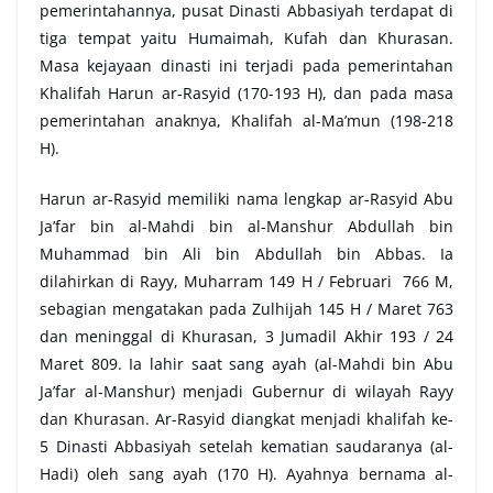
pemerintahannya, pusat Dinasti Abbasiyah terdapat di
tiga tempat yaitu Humaimah, Kufah dan Khurasan.
Masa kejayaan dinasti ini terjadi pada pemerintahan
Khalifah Harun ar-Rasyid (170-193 H), dan pada masa
pemerintahan anaknya, Khalifah al-Ma’mun (198-218
H).
Harun ar-Rasyid memiliki nama lengkap ar-Rasyid Abu
Ja’far bin al-Mahdi bin al-Manshur Abdullah bin
Muhammad bin Ali bin Abdullah bin Abbas. Ia
dilahirkan di Rayy, Muharram 149 H / Februari 766 M,
sebagian mengatakan pada Zulhijah 145 H / Maret 763
dan meninggal di Khurasan, 3 Jumadil Akhir 193 / 24
Maret 809. Ia lahir saat sang ayah (al-Mahdi bin Abu
Ja’far al-Manshur) menjadi Gubernur di wilayah Rayy
dan Khurasan. Ar-Rasyid diangkat menjadi khalifah ke-
5 Dinasti Abbasiyah setelah kematian saudaranya (al-
Hadi) oleh sang ayah (170 H). Ayahnya bernama al-