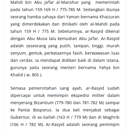
Mahdi bin Abu Ja’far al-Manshur yang memerintah
pada tahun 159-169 H / 775-785 M. Sedangkan ibunya
seorang hamba sahaya dari Yaman bernama Khaizuran
yang dimerdekakan dan dinikahi oleh al-Mahdi pada
tahun 159 H / 775 M. Sebelumnya, ar-Rasyid dikenal
dengan Abu Musa lalu kemudian Abu Ja’far. Ar-Rasyid
adalah seseorang yang putih, tampan, tinggi, murah
senyum, gemuk, perkataannya fasih, berwawasan luas
dan cerdas. Ia mendapat didikan baik di dalam istana,
gurunya yaitu seorang menteri bernama Yahya bin
Khalid ( w. 805 ).
Semasa pemerintahan sang ayah, ar-Rasyid sudah
dipercayai untuk memimpin ekspedisi militer dalam
menyerang Bizantium (779-780 dan 781-782 M) sampai
ke Pantai Bosporus. Ia dua kali menjabat sebagai
Gubernur, di as-Saifah (163 H / 779 M) dan di Maghrib
(166 H / 782 M). Ar-Rasyid adalah seorang pemimpin