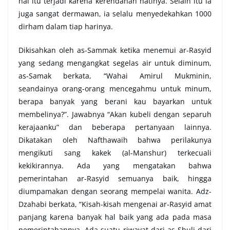
hal itu terjadi karena kerendahan hatinya. Selain itu ia
juga sangat dermawan, ia selalu menyedekahkan 1000
dirham dalam tiap harinya.
Dikisahkan oleh as-Sammak ketika menemui ar-Rasyid
yang sedang mengangkat segelas air untuk diminum,
as-Samak berkata, “Wahai Amirul Mukminin,
seandainya orang-orang mencegahmu untuk minum,
berapa banyak yang berani kau bayarkan untuk
membelinya?”. Jawabnya “Akan kubeli dengan separuh
kerajaanku” dan beberapa pertanyaan lainnya.
Dikatakan oleh Nafthawaih bahwa perilakunya
mengikuti sang kakek (al-Manshur) terkecuali
kekikirannya. Ada yang mengatakan bahwa
pemerintahan ar-Rasyid semuanya baik, hingga
diumpamakan dengan seorang mempelai wanita. Adz-
Dzahabi berkata, “Kisah-kisah mengenai ar-Rasyid amat
panjang karena banyak hal baik yang ada pada masa
pemerintahannya. Ada suatu riwayat dari as-Shuli dari