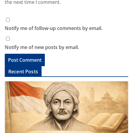
the next time I comment.
Notify me of follow-up comments by email.
Notify me of new posts by email.
A
Recent Posts
l
t
e
r
n
a
t