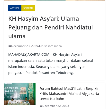
e
ARTIKEL
SEJARAH
:
KH Hasyim Asy’ari: Ulama
Pejuang dan Pendiri Nahdlatul
ulama
December 23, 2025
Pustikom maha
MAHADALYJAKARTA.COM—KH Hasyim Asy’ari
merupakan salah satu tokoh masyhur dalam sejarah
Islam Indonesia. Seorang ulama yang sekaligus
pengasuh Pondok Pesantren Tebuireng,
Forum Bahtsul Masā’il Latih Berpikir
Kritis Mahasantri Ma’had Aly Jakarta
Lewat Isu Rahn
December 22, 2025