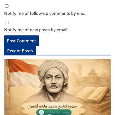
Notify me of follow-up comments by email.
Notify me of new posts by email.
A
Recent Posts
l
t
e
r
n
a
t
i
v