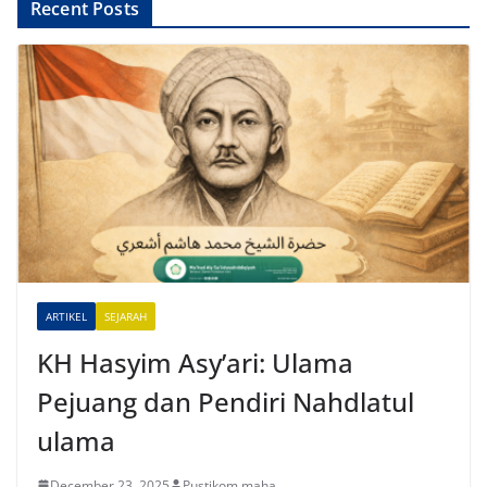
A
Recent Posts
l
t
e
r
n
a
t
i
v
e
ARTIKEL
SEJARAH
:
KH Hasyim Asy’ari: Ulama
Pejuang dan Pendiri Nahdlatul
ulama
December 23, 2025
Pustikom maha