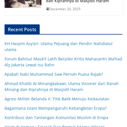
dan Kiprahnya di Masjidil Haram
December 20, 2025
Recent Posts
KH Hasyim Asy’ari: Ulama Pejuang dan Pendiri Nahdlatul
ulama
Forum Bahtsul Masā’il Latih Berpikir Kritis Mahasantri Ma’had
Aly Jakarta Lewat Isu Rahn
Apakah Nabi Muhammad Saw Pernah Puasa Rajab?
Ahmad Khatib Al-Minangkabawi: Ulama Visioner dari Ranah
Minang dan Kiprahnya di Masjidil Haram
Agresi Militer Belanda II: Titik Balik Menuju Kedaulatan
Bagaimana Islam Mempengaruhi Kebangkitan Eropa?
Kontribusi dan Tantangan Komunitas Muslim di Eropa
Islam di Jerman : Sejarah Dan Bentuk Agama (Aliran)