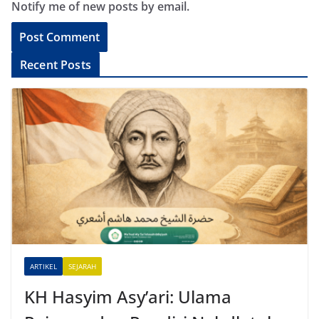
Notify me of new posts by email.
A
Recent Posts
l
t
e
r
n
a
t
i
v
e
ARTIKEL
SEJARAH
:
KH Hasyim Asy’ari: Ulama