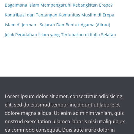
Bagaimana Islam Mempengaruhi Kebangkitan Eropa?
Kontribusi dan Tantangan Komunitas Muslim di Eropa
Islam di Jerman : Sejarah Dan Bentuk Agama (Aliran)
Jejak Peradaban Islam yang Terlupakan di Italia Selatan
Lorem ipsum dolor sit amet, consectetur adipisicing
elit, sed do eiusmod tempor incididunt ut labore et
dolore magna aliqua. Ut enim ad minim veniam, quis
nostrud exercitation ullamco laboris nisi ut aliquip ex
ea commodo consequat. Duis aute irure dolor in