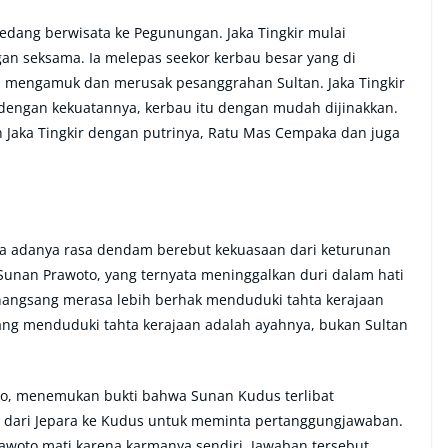
edang berwisata ke Pegunungan. Jaka Tingkir mulai
an seksama. Ia melepas seekor kerbau besar yang di
u mengamuk dan merusak pesanggrahan Sultan. Jaka Tingkir
dengan kekuatannya, kerbau itu dengan mudah dijinakkan.
n Jaka Tingkir dengan putrinya, Ratu Mas Cempaka dan juga
ena adanya rasa dendam berebut kekuasaan dari keturunan
unan Prawoto, yang ternyata meninggalkan duri dalam hati
nangsang merasa lebih berhak menduduki tahta kerajaan
ng menduduki tahta kerajaan adalah ayahnya, bukan Sultan
to, menemukan bukti bahwa Sunan Kudus terlibat
 dari Jepara ke Kudus untuk meminta pertanggungjawaban.
oto mati karena karmanya sendiri. Jawaban tersebut