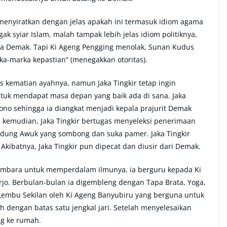
menyiratkan dengan jelas apakah ini termasuk idiom agama
 syiar Islam, malah tampak lebih jelas idiom politiknya,
da Demak. Tapi Ki Ageng Pengging menolak, Sunan Kudus
marka kepastian” (menegakkan otoritas).
 kematian ayahnya, namun Jaka Tingkir tetap ingin
tuk mendapat masa depan yang baik ada di sana. Jaka
ono sehingga ia diangkat menjadi kepala prajurit Demak
 kemudian, Jaka Tingkir bertugas menyeleksi penerimaan
adung Awuk yang sombong dan suka pamer. Jaka Tingkir
kibatnya, Jaka Tingkir pun dipecat dan diusir dari Demak.
gembara untuk memperdalam ilmunya, ia berguru kepada Ki
rjo. Berbulan-bulan ia digembleng dengan Tapa Brata, Yoga,
 Lembu Sekilan oleh Ki Ageng Banyubiru yang berguna untuk
 dengan batas satu jengkal jari. Setelah menyelesaikan
ng ke rumah.