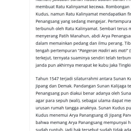
membuat Ratu Kalinyamat kecewa. Rombongan R
Kudus, namun Ratu Kalinyamat mendapatkan fira
Penangsang yang sedang mengejar. Pertempuran 
terbunuh oleh Ratu Kalinyamat. Sembari teru
menyerang Patih Manahun, abdi Arya Penangsan
dalam memainkan pedang dan ilmu perang. Tiba-
tengah pertempuran “
Pangeran Hadiri wis mati
” 
terkejut, ternyata suaminya sendiri telah terbu
janda pun akhirnya merapat ke kubu Jaka Tingk
Tahun 1547 terjadi silaturrahmi antara Sunan 
Jipang dan Demak. Pandangan Sunan Kalijaga t
Penangsang pun diakui benar adanya oleh Sun
agar para sepuh (wali), sebagai ulama dapat me
urusan rumah tangga anaknya. Sunan Kudus pun
Kudus menemui Arya Panangsang di Jipang Pan
bahwa memang Arya Panangsang mempunyai hak
sudah runtuh, jadi hak tersebut sudah tidak a