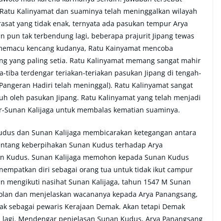
atu Kalinyamat dan suaminya telah meninggalkan wilayah
sat yang tidak enak, ternyata ada pasukan tempur Arya
pun tak terbendung lagi, beberapa prajurit Jipang tewas
s memacu kencang kudanya, Ratu Kainyamat mencoba
g yang paling setia. Ratu Kalinyamat memang sangat mahir
tiba terdengar teriakan-teriakan pasukan Jipang di tengah-
(Pangeran Hadiri telah meninggal). Ratu Kalinyamat sangat
nuh oleh pasukan Jipang. Ratu Kalinyamat yang telah menjadi
ir-Sunan Kalijaga untuk membalas kematian suaminya.
Kudus dan Sunan Kalijaga membicarakan ketegangan antara
entang keberpihakan Sunan Kudus terhadap Arya
an Kudus. Sunan Kalijaga memohon kepada Sunan Kudus
nempatkan diri sebagai orang tua untuk tidak ikut campur
 mengikuti nasihat Sunan Kalijaga, tahun 1547 M Sunan
olan dan menjelaskan wacananya kepada Arya Panangsang,
 sebagai pewaris Kerajaan Demak. Akan tetapi Demak
da lagi. Mendengar penjelasan Sunan Kudus, Arya Panangsang