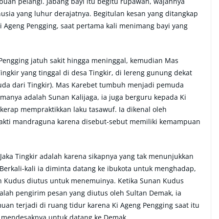
ebuah pelangi. Jabang bayi itu begitu rupawan, wajahnya
sia yang luhur derajatnya. Begitulan kesan yang ditangkap
 Ki Ageng Pengging, saat pertama kali menimang bayi yang
Pengging jatuh sakit hingga meninggal, kemudian Mas
gkir yang tinggal di desa Tingkir, di lereng gunung dekat
Pemuda dari Tingkir). Mas Karebet tumbuh menjadi pemuda
anya adalah Sunan Kalijaga, ia juga berguru kepada Ki
kerap mempraktikkan laku tasawuf. Ia dikenal oleh
 sakti mandraguna karena disebut-sebut memiliki kemampuan
aka Tingkir adalah karena sikapnya yang tak menunjukkan
erkali-kali ia diminta datang ke ibukota untuk menghadap,
an Kudus diutus untuk menemuinya. Ketika Sunan Kudus
alah pengirim pesan yang diutus oleh Sultan Demak, ia
uan terjadi di ruang tidur karena Ki Ageng Pengging saat itu
s mendesaknya untuk datang ke Demak.