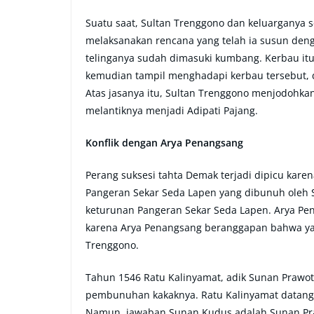
Suatu saat, Sultan Trenggono dan keluarganya s
melaksanakan rencana yang telah ia susun deng
telinganya sudah dimasuki kumbang. Kerbau it
kemudian tampil menghadapi kerbau tersebut, 
Atas jasanya itu, Sultan Trenggono menjodohka
melantiknya menjadi Adipati Pajang.
Konflik dengan Arya Penangsang
Perang suksesi tahta Demak terjadi dipicu kar
Pangeran Sekar Seda Lapen yang dibunuh oleh S
keturunan Pangeran Sekar Seda Lapen. Arya Pe
karena Arya Penangsang beranggapan bahwa ya
Trenggono.
Tahun 1546 Ratu Kalinyamat, adik Sunan Prawo
pembunuhan kakaknya. Ratu Kalinyamat datang
Namun, jawaban Sunan Kudus adalah Sunan Praw