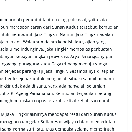
mbunuh penuntut tahta paling potensial, yaitu Jaka
g pun merespon saran dari Sunan Kudus tersebut, kemudian
 untuk membunuh Jaka Tingkir. Namun Jaka Tingkir adalah
ata tajam. Walaupun dalam kondisi tidur, ajian yang
 selalu melindunginya. Jaka Tingkir membalas perbuatan
tangan sebagai langkah provokasi. Arya Penangsang pun
enunggangi punggung kuda Gagakrimang menuju sungai
ah terjebak perangkap Jaka Tingkir. Sesampainya di tepian
erhenti sejenak untuk mengamati situasi sambil menanti
ngkir tidak ada di sana, yang ada hanyalah sejumlah
putra Ki Ageng Pamanahan. Kemudian terjadilah perang
menghembuskan napas terakhir akibat kehabisan darah.
M Jaka Tingkir akhirnya mendapat restu dari Sunan Kudus
n menggunakan gelar Sultan Hadiwijaya dalam memerintah
gi sang Permaisuri Ratu Mas Cempaka selama memerintah