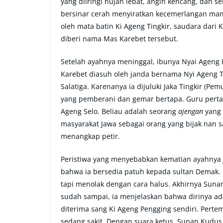
yang diiringi hujan lebat, angin kencang, dan s
bersinar cerah menyiratkan kecemerlangan manu
oleh mata batin Ki Ageng Tingkir, saudara dari
diberi nama Mas Karebet tersebut.
Setelah ayahnya meninggal, ibunya Nyai Ageng 
Karebet diasuh oleh janda bernama Nyi Ageng Tin
Salatiga. Karenanya ia dijuluki Jaka Tingkir (
yang pemberani dan gemar bertapa. Guru pertam
Ageng Selo. Beliau adalah seorang
ajengan
yang 
masyarakat Jawa sebagai orang yang bijak nan
menangkap petir.
Peristiwa yang menyebabkan kematian ayahnya J
bahwa ia bersedia patuh kepada sultan Demak. B
tapi menolak dengan cara halus. Akhirnya Sun
sudah sampai, ia menjelaskan bahwa dirinya ad
diterima sang Ki Ageng Pengging sendiri. Pertem
sedang sakit. Dengan suara ketus, Sunan Kudu