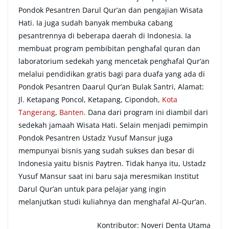
Pondok Pesantren Darul Qur’an dan pengajian Wisata
Hati. Ia juga sudah banyak membuka cabang
pesantrennya di beberapa daerah di Indonesia. Ia
membuat program pembibitan penghafal quran dan
laboratorium sedekah yang mencetak penghafal Qur’an
melalui pendidikan gratis bagi para duafa yang ada di
Pondok Pesantren Daarul Qur’an Bulak Santri, Alamat:
Jl. Ketapang Poncol, Ketapang, Cipondoh,
Kota
Tangerang
,
Banten
. Dana dari program ini diambil dari
sedekah jamaah Wisata Hati. Selain menjadi pemimpin
Pondok Pesantren Ustadz Yusuf Mansur juga
mempunyai bisnis yang sudah sukses dan besar di
Indonesia yaitu bisnis Paytren. Tidak hanya itu, Ustadz
Yusuf Mansur saat ini baru saja meresmikan Institut
Darul Qur’an untuk para pelajar yang ingin
melanjutkan studi kuliahnya dan menghafal Al-Qur’an.
Kontributor: Noveri Denta Utama