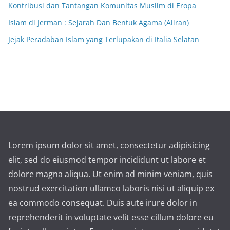
Kontribusi dan Tantangan Komunitas Muslim di Eropa
Islam di Jerman : Sejarah Dan Bentuk Agama (Aliran)
Jejak Peradaban Islam yang Terlupakan di Italia Selatan
Lorem ipsum dolor sit amet, consectetur adipisicing
elit, sed do eiusmod tempor incididunt ut labore et
dolore magna aliqua. Ut enim ad minim veniam, quis
nostrud exercitation ullamco laboris nisi ut aliquip ex
ea commodo consequat. Duis aute irure dolor in
reprehenderit in voluptate velit esse cillum dolore eu