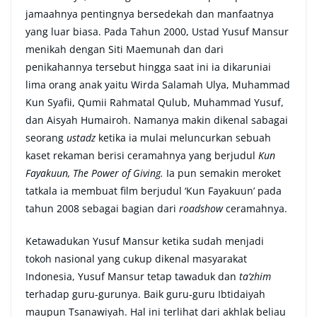
jamaahnya pentingnya bersedekah dan manfaatnya
yang luar biasa. Pada Tahun 2000, Ustad Yusuf Mansur
menikah dengan Siti Maemunah dan dari
penikahannya tersebut hingga saat ini ia dikaruniai
lima orang anak yaitu Wirda Salamah Ulya, Muhammad
Kun Syafii, Qumii Rahmatal Qulub, Muhammad Yusuf,
dan Aisyah Humairoh. Namanya makin dikenal sabagai
seorang
ustadz
ketika ia mulai meluncurkan sebuah
kaset rekaman berisi ceramahnya yang berjudul
Kun
Fayakuun, The Power of Giving.
Ia pun semakin meroket
tatkala ia membuat film berjudul ‘Kun Fayakuun’ pada
tahun 2008 sebagai bagian dari
roadshow
ceramahnya.
Ketawadukan Yusuf Mansur ketika sudah menjadi
tokoh nasional yang cukup dikenal masyarakat
Indonesia, Yusuf Mansur tetap tawaduk dan
ta’zhim
terhadap guru-gurunya. Baik guru-guru Ibtidaiyah
maupun Tsanawiyah. Hal ini terlihat dari akhlak beliau