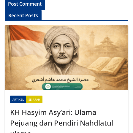
A
Recent Posts
l
t
e
r
n
a
t
i
v
e
ARTIKEL
SEJARAH
:
KH Hasyim Asy’ari: Ulama
Pejuang dan Pendiri Nahdlatul