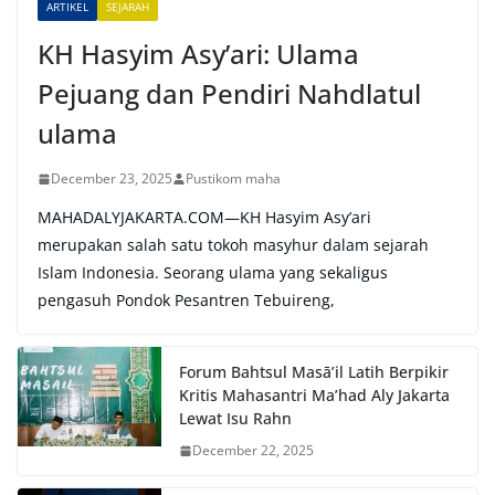
ARTIKEL
SEJARAH
:
KH Hasyim Asy’ari: Ulama
Pejuang dan Pendiri Nahdlatul
ulama
December 23, 2025
Pustikom maha
MAHADALYJAKARTA.COM—KH Hasyim Asy’ari
merupakan salah satu tokoh masyhur dalam sejarah
Islam Indonesia. Seorang ulama yang sekaligus
pengasuh Pondok Pesantren Tebuireng,
Forum Bahtsul Masā’il Latih Berpikir
Kritis Mahasantri Ma’had Aly Jakarta
Lewat Isu Rahn
December 22, 2025