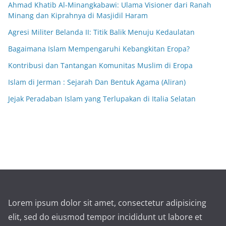
Ahmad Khatib Al-Minangkabawi: Ulama Visioner dari Ranah
Minang dan Kiprahnya di Masjidil Haram
Agresi Militer Belanda II: Titik Balik Menuju Kedaulatan
Bagaimana Islam Mempengaruhi Kebangkitan Eropa?
Kontribusi dan Tantangan Komunitas Muslim di Eropa
Islam di Jerman : Sejarah Dan Bentuk Agama (Aliran)
Jejak Peradaban Islam yang Terlupakan di Italia Selatan
Lorem ipsum dolor sit amet, consectetur adipisicing
elit, sed do eiusmod tempor incididunt ut labore et