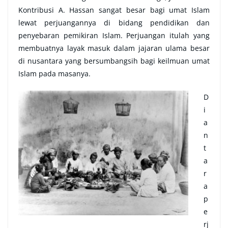
Kontribusi A. Hassan sangat besar bagi umat Islam
lewat perjuangannya di bidang pendidikan dan
penyebaran pemikiran Islam. Perjuangan itulah yang
membuatnya layak masuk dalam jajaran ulama besar
di nusantara yang bersumbangsih bagi keilmuan umat
Islam pada masanya.
D
i
a
n
t
a
r
a
p
e
rj