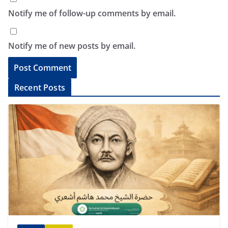
Notify me of follow-up comments by email.
Notify me of new posts by email.
A
Recent Posts
l
t
e
r
n
a
t
i
v
e