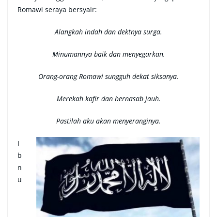
Romawi seraya bersyair:
Alangkah indah dan dektnya surga.
Minumannya baik dan menyegarkan.
Orang-orang Romawi sungguh dekat siksanya.
Merekah kafir dan bernasab jauh.
Pastilah aku akan menyeranginya.
I
b
n
u