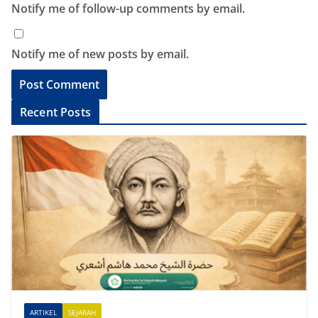
Notify me of follow-up comments by email.
Notify me of new posts by email.
A
Recent Posts
l
t
e
r
n
a
t
i
v
e
ARTIKEL
SEJARAH