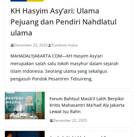
:
KH Hasyim Asy’ari: Ulama
Pejuang dan Pendiri Nahdlatul
ulama
December 23, 2025
Pustikom maha
MAHADALYJAKARTA.COM—KH Hasyim Asy’ari
merupakan salah satu tokoh masyhur dalam sejarah
Islam Indonesia. Seorang ulama yang sekaligus
pengasuh Pondok Pesantren Tebuireng,
Forum Bahtsul Masā’il Latih Berpikir
Kritis Mahasantri Ma’had Aly Jakarta
Lewat Isu Rahn
December 22, 2025