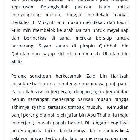
keputusan. Berangkatlah pasukan Islam untuk
menyongsong musuh, hingga mendekati markas
Herkules di Musyrif, lalu musuh mendekat, dan kaum
Muslimin membelok ke arah Mu’tah untuk meyelinap
dan bermarkas di sana, mereka bersiap untuk
berperang. Sayap kanan di pimpin Quthbah bin
Qatadah dan sayap kiri di pimpin oleh Ubadah bin
Malik.
Perang sengitpun berkecamuk. Zaid bin Haritsah
masuk ke barisan musuh dengan membawa panji-panji
Rasulullah saw, ia berperang dengan gagah berani dan
penuh semangat menerjang barisan musuh hingga
akhirnya syahid tertusuk tombak musuh. Kemudian
panji perang diambil oleh Ja’far bin Abu Thalib, ia maju
menerjang musuh gagah berani. Di tengah sengitnya
peperangan ia turun dari kudanya dan menebas ke-4
kakinya hingga terbunuh, lalu ia menerjang pasukan