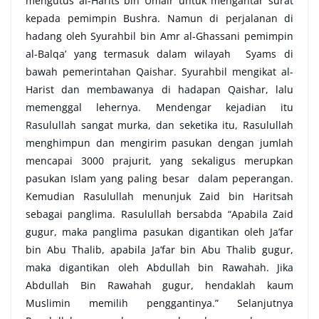
mengutus al-Harits bin Umair untuk mengantar surat
kepada pemimpin Bushra. Namun di perjalanan di
hadang oleh Syurahbil bin Amr al-Ghassani pemimpin
al-Balqa’ yang termasuk dalam wilayah Syams di
bawah pemerintahan Qaishar. Syurahbil mengikat al-
Harist dan membawanya di hadapan Qaishar, lalu
memenggal lehernya. Mendengar kejadian itu
Rasulullah sangat murka, dan seketika itu, Rasulullah
menghimpun dan mengirim pasukan dengan jumlah
mencapai 3000 prajurit, yang sekaligus merupkan
pasukan Islam yang paling besar dalam peperangan.
Kemudian Rasulullah menunjuk Zaid bin Haritsah
sebagai panglima. Rasulullah bersabda “Apabila Zaid
gugur, maka panglima pasukan digantikan oleh Ja’far
bin Abu Thalib, apabila Ja’far bin Abu Thalib gugur,
maka digantikan oleh Abdullah bin Rawahah. Jika
Abdullah Bin Rawahah gugur, hendaklah kaum
Muslimin memilih penggantinya.” Selanjutnya