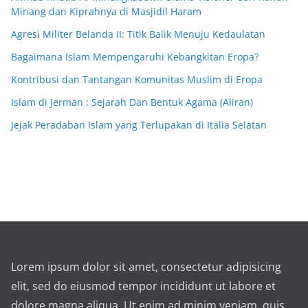
Minang dan Kiprahnya di Masjidil Haram
Agresi Militer Belanda II: Titik Balik Menuju Kedaulatan
Bagaimana Islam Mempengaruhi Kebangkitan Eropa?
Kontribusi dan Tantangan Komunitas Muslim di Eropa
Islam di Jerman : Sejarah Dan Bentuk Agama (Aliran)
Jejak Peradaban Islam yang Terlupakan di Italia Selatan
Lorem ipsum dolor sit amet, consectetur adipisicing
elit, sed do eiusmod tempor incididunt ut labore et
dolore magna aliqua. Ut enim ad minim veniam, quis