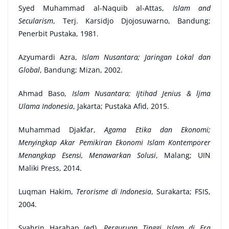
Syed Muhammad al-Naquib al-Attas,
Islam and
Secularism
, Terj. Karsidjo Djojosuwarno, Bandung;
Penerbit Pustaka, 1981.
Azyumardi Azra,
Islam Nusantara; Jaringan Lokal dan
Global
, Bandung; Mizan, 2002.
Ahmad Baso,
Islam Nusantara; Ijtihad Jenius & ljma
Ulama Indonesia
, Jakarta; Pustaka Afid, 2015.
Muhammad Djakfar,
Agama Etika dan Ekonomi;
Menyingkap Akar Pemikiran Ekonomi Islam Kontemporer
Menangkap Esensi, Menawarkan Solusi
, Malang; UIN
Maliki Press, 2014.
Luqman Hakim,
Terorisme di Indonesia
, Surakarta; FSIS,
2004.
Syahrin Harahap (ed),
Perguruan Tinggi Islam di Era