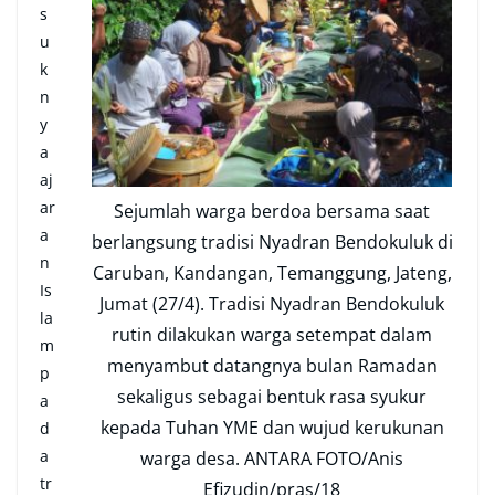
s
u
k
n
y
a
aj
ar
Sejumlah warga berdoa bersama saat
a
berlangsung tradisi Nyadran Bendokuluk di
n
Caruban, Kandangan, Temanggung, Jateng,
Is
Jumat (27/4). Tradisi Nyadran Bendokuluk
la
rutin dilakukan warga setempat dalam
m
menyambut datangnya bulan Ramadan
p
sekaligus sebagai bentuk rasa syukur
a
kepada Tuhan YME dan wujud kerukunan
d
a
warga desa. ANTARA FOTO/Anis
tr
Efizudin/pras/18