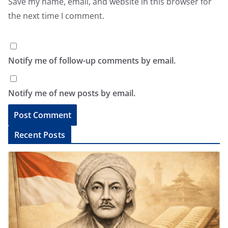
Save my name, email, and website in this browser for
the next time I comment.
Notify me of follow-up comments by email.
Notify me of new posts by email.
A
Recent Posts
l
t
e
r
n
a