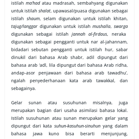
istilah
ma’had
atau madrasah, sembahyang digunakan
untuk istilah
shalat
, upawasal/puasa digunakan sebagai
istilah
shaum
, selam digunakan untuk istilah khitan,
tajug/langgar
digunakan untuk istilah
mushalla
,
swarga
digunakan sebagai istilah
jannah al-firdaus
, neraka
digunakan sebagai pengganti untuk nar al-jahannam,
bidadari sebutan pengganti untuk istilah hur, sabar
dinukil dari bahasa Arab shabr, adil dipungut dari
bahasa arab ‘adl, lila dipungut dari bahasa Arab ridha,
andap-asor penjawaan dari bahasa arab tawadhu’,
ngalah penyederhanaan kata arab tawakkal, dan
sebagainya.
Gelar sunan atau susuhunan misalnya, juga
merupakan bagian dari usaha asimilasi bahasa lokal.
Istilah susuhunan atau sunan merupakan gelar yang
dipungut dari kata
suhun-kasuhun-sinuhun
yang dalam
bahasa jawa kuno bisa berarti menjunjung,