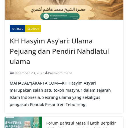
t
i
v
e
ARTIKEL
SEJARAH
:
KH Hasyim Asy’ari: Ulama
Pejuang dan Pendiri Nahdlatul
ulama
December 23, 2025
Pustikom maha
MAHADALYJAKARTA.COM—KH Hasyim Asy’ari
merupakan salah satu tokoh masyhur dalam sejarah
Islam Indonesia. Seorang ulama yang sekaligus
pengasuh Pondok Pesantren Tebuireng,
Forum Bahtsul Masā’il Latih Berpikir