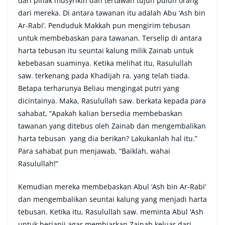
dari pihak musyrikin dan tertawan tujuh puluh orang
dari mereka. Di antara tawanan itu adalah Abu ‘Ash bin
Ar-Rabi’. Penduduk Makkah pun mengirim tebusan
untuk membebaskan para tawanan. Terselip di antara
harta tebusan itu seuntai kalung milik Zainab untuk
kebebasan suaminya. Ketika melihat itu, Rasulullah
saw. terkenang pada Khadijah ra. yang telah tiada.
Betapa terharunya Beliau mengingat putri yang
dicintainya. Maka, Rasulullah saw. berkata kepada para
sahabat, “Apakah kalian bersedia membebaskan
tawanan yang ditebus oleh Zainab dan mengembalikan
harta tebusan yang dia berikan? Lakukanlah hal itu.”
Para sahabat pun menjawab, “Baiklah, wahai
Rasulullah!”
Kemudian mereka membebaskan Abul ‘Ash bin Ar-Rabi’
dan mengembalikan seuntai kalung yang menjadi harta
tebusan. Ketika itu, Rasulullah saw. meminta Abul ‘Ash
untuk berjanji agar membiarkan Zainab keluar dari