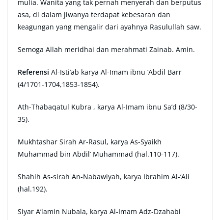
mulia. Wanita yang tak pernah menyerah dan berputus
asa, di dalam jiwanya terdapat kebesaran dan
keagungan yang mengalir dari ayahnya Rasulullah saw.
Semoga Allah meridhai dan merahmati Zainab. Amin.
Referensi
Al-Isti’ab karya Al-Imam ibnu ‘Abdil Barr
(4/1701-1704,1853-1854).
Ath-Thabaqatul Kubra , karya Al-Imam ibnu Sa’d (8/30-
35).
Mukhtashar Sirah Ar-Rasul, karya As-Syaikh
Muhammad bin Abdil’ Muhammad (hal.110-117).
Shahih As-sirah An-Nabawiyah, karya Ibrahim Al-‘Ali
(hal.192).
Siyar A’lamin Nubala, karya Al-Imam Adz-Dzahabi