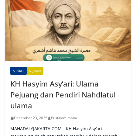
t
e
r
n
a
t
i
v
e
ARTIKEL
SEJARAH
:
KH Hasyim Asy’ari: Ulama
Pejuang dan Pendiri Nahdlatul
ulama
December 23, 2025
Pustikom maha
MAHADALYJAKARTA.COM—KH Hasyim Asy’ari