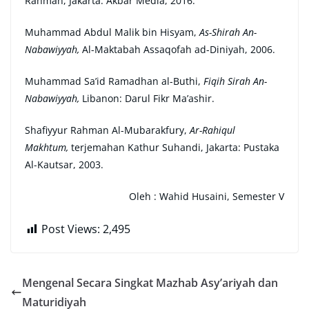
Rahman, Jakarta: Akbar Media, 2016.
Muhammad Abdul Malik bin Hisyam,
As-Shirah An-
Nabawiyyah,
Al-Maktabah Assaqofah ad-Diniyah, 2006.
Muhammad Sa’id Ramadhan al-Buthi,
Fiqih Sirah An-
Nabawiyyah,
Libanon: Darul Fikr Ma’ashir.
Shafiyyur Rahman Al-Mubarakfury,
Ar-Rahiqul
Makhtum,
terjemahan Kathur Suhandi, Jakarta: Pustaka
Al-Kautsar, 2003.
Oleh : Wahid Husaini, Semester V
Post Views:
2,495
Mengenal Secara Singkat Mazhab Asy’ariyah dan
Maturidiyah