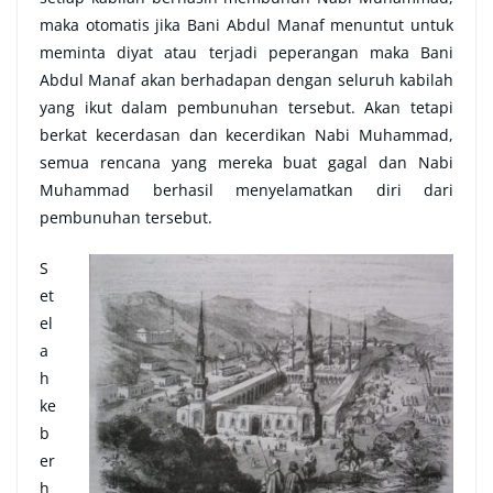
maka otomatis jika Bani Abdul Manaf menuntut untuk
meminta diyat atau terjadi peperangan maka Bani
Abdul Manaf akan berhadapan dengan seluruh kabilah
yang ikut dalam pembunuhan tersebut. Akan tetapi
berkat kecerdasan dan kecerdikan Nabi Muhammad,
semua rencana yang mereka buat gagal dan Nabi
Muhammad berhasil menyelamatkan diri dari
pembunuhan tersebut.
S
et
el
a
h
ke
b
er
h