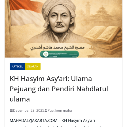
t
e
r
n
a
t
i
v
e
ARTIKEL
SEJARAH
:
KH Hasyim Asy’ari: Ulama
Pejuang dan Pendiri Nahdlatul
ulama
December 23, 2025
Pustikom maha
MAHADALYJAKARTA.COM—KH Hasyim Asy’ari