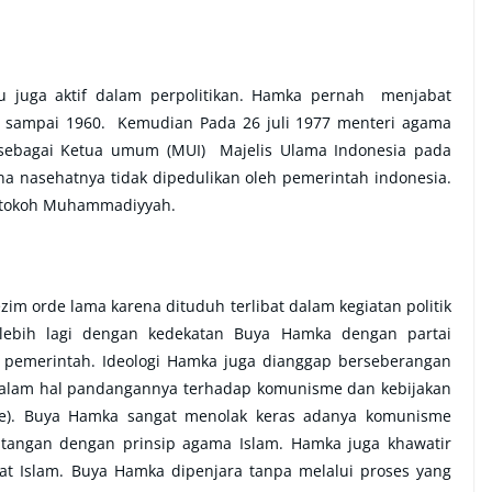
 juga aktif dalam perpolitikan. Hamka pernah menjabat
1 sampai 1960. Kemudian Pada 26 juli 1977 menteri agama
a sebagai Ketua umum (MUI) Majelis Ulama Indonesia pada
a nasehatnya tidak dipedulikan oleh pemerintah indonesia.
an tokoh Muhammadiyyah.
im orde lama karena dituduh terlibat dalam kegiatan politik
lebih lagi dengan kedekatan Buya Hamka dengan partai
h pemerintah. Ideologi Hamka juga dianggap berseberangan
 dalam hal pandangannya terhadap komunisme dan kebijakan
e). Buya Hamka sangat menolak keras adanya komunisme
tangan dengan prinsip agama Islam. Hamka juga khawatir
t Islam. Buya Hamka dipenjara tanpa melalui proses yang