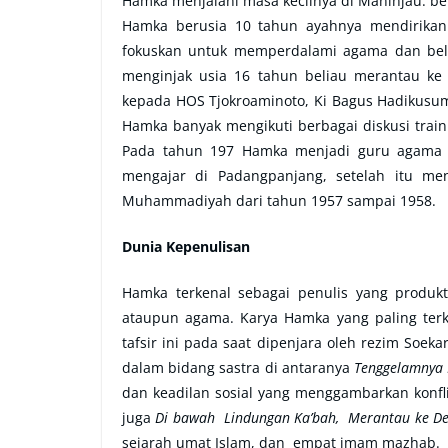
Hamka menjalani masa kecilnya di Maninjau. be
Hamka berusia 10 tahun ayahnya mendirikan 
fokuskan untuk memperdalami agama dan bela
menginjak usia 16 tahun beliau merantau ke
kepada HOS Tjokroaminoto, Ki Bagus Hadikusum
Hamka banyak mengikuti berbagai diskusi train
Pada tahun 197 Hamka menjadi guru agama 
mengajar di Padangpanjang, setelah itu menj
Muhammadiyah dari tahun 1957 sampai 1958.
Dunia Kepenulisan
Hamka terkenal sebagai penulis yang produkt
ataupun agama. Karya Hamka yang paling terk
tafsir ini pada saat dipenjara oleh rezim Soek
dalam bidang sastra di antaranya
Tenggelamnya 
dan keadilan sosial yang menggambarkan konfli
juga
Di bawah Lindungan Ka’bah, Merantau ke Del
sejarah umat Islam, dan empat imam mazhab.