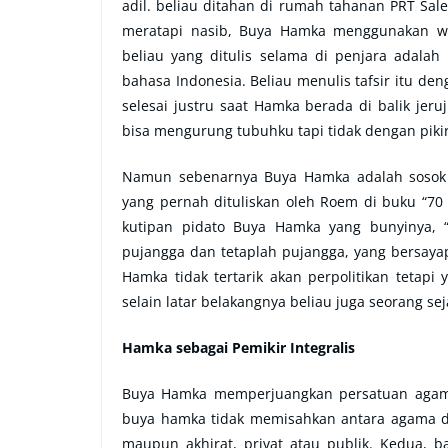
adil. beliau ditahan di rumah tahanan PRT Sale
meratapi nasib, Buya Hamka menggunakan wak
beliau yang ditulis selama di penjara adalah 
bahasa Indonesia. Beliau menulis tafsir itu den
selesai justru saat Hamka berada di balik jeru
bisa mengurung tubuhku tapi tidak dengan piki
Namun sebenarnya Buya Hamka adalah sosok ya
yang pernah dituliskan oleh Roem di buku “7
kutipan pidato Buya Hamka yang bunyinya, “
pujangga dan tetaplah pujangga, yang bersayap 
Hamka tidak tertarik akan perpolitikan tetapi y
selain latar belakangnya beliau juga seorang se
Hamka sebagai Pemikir Integralis
Buya Hamka memperjuangkan persatuan agama
buya hamka tidak memisahkan antara agama da
maupun akhirat, privat atau publik. Kedua, b