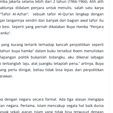
mba Jakarta selama lebih dari 2 tahun (1966-1966). Alih alih
tunya didalam penjara untuk menulis, salah satu karya
“Tafsir Al-Azhar”, sebuah tafsir Al-Qur’an lengkap dengan
gan tangannya sendiri dan banyak dari bagian awal tafsir itu
ji besi. Seperti yang pernah dikatakan Buya Hamka “Penjara
ranku”.
ng kurang tertarik terhadap kancah perpolitikan seperti
0 tahun buya hamka” dalam buku tersebut Roem menuliskan
lapangan politik bukanlah bidangku, aku dikenal sebagai
terbanglah laju, alat juangku tetaplah pena,” artinya, Buya
ang perlu diingat, beliau tidak bisa lepas dari perpolitikan
jarawan.
 dengan negara secara formal. Ada tiga alasan mengapa
n negara. Pertama, Islam mencakup segala hal baik dunia
anyak sekali ajaran Islam yang tidak bisa terwujud dengan