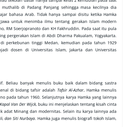
liau sekolah dasar hanya sampai kelas 2 kemudian pada saat
muthalib di Padang Panjang sehingga masa kecilnya dia
jar bahasa Arab. Tidak hanya sampai disitu ketika Hamka
 Jawa untuk menimba ilmu tentang gerakan Islam modern
o, RM Soerjopranoto dan KH Fakhruddin. Pada saat itu pula
ing pergerakan Islam di Abdi Dharma Pakualam, Yogyakarta.
di perkebunan tinggi Medan, kemudian pada tahun 1929
adi dosen di Universitas Islam, Jakarta dan Universitas
if. Beliau banyak menulis buku baik dalam bidang sastra
enal di bidang tafsir adalah
Tafsir Al-Azhar
, Hamka menulis
arno pada tahun 1960. Selanjutnya karya Hamka yang lainnya
Kapal Van Der Wijck,
buku ini menjelaskan tentang kisah cinta
k adat Minang dan modernitas. Selain itu karya lainnya ada
i, dan Siti Nurbaya
. Hamka juga menulis biografi tokoh Islam,