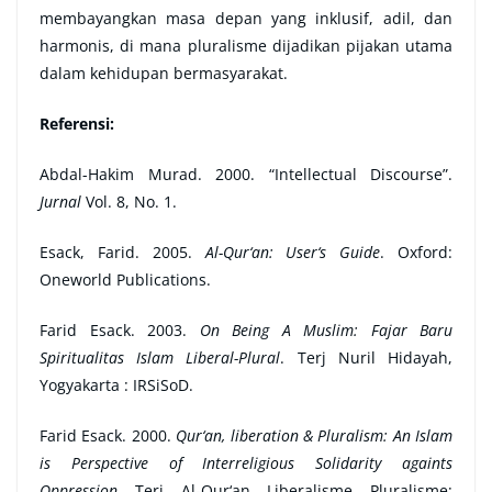
membayangkan masa depan yang inklusif, adil, dan
harmonis, di mana pluralisme dijadikan pijakan utama
dalam kehidupan bermasyarakat.
Referensi:
Abdal-Hakim Murad. 2000. “Intellectual Discourse”.
Jurnal
Vol. 8, No. 1.
Esack, Farid. 2005.
Al-Qur‘an: User‘s Guide
. Oxford:
Oneworld Publications.
Farid Esack. 2003.
On Being A Muslim: Fajar Baru
Spiritualitas Islam Liberal-Plural
. Terj Nuril Hidayah,
Yogyakarta : IRSiSoD.
Farid Esack. 2000.
Qur‘an, liberation & Pluralism: An Islam
is Perspective of Interreligious Solidarity againts
Oppression
. Terj. Al-Qur‘an, Liberalisme, Pluralisme: