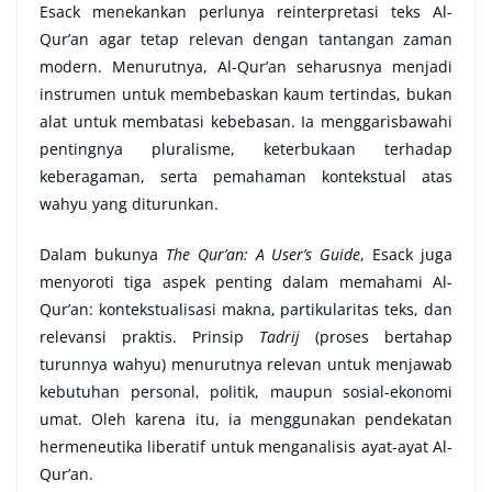
Esack menekankan perlunya reinterpretasi teks Al-
Qur’an agar tetap relevan dengan tantangan zaman
modern. Menurutnya, Al-Qur’an seharusnya menjadi
instrumen untuk membebaskan kaum tertindas, bukan
alat untuk membatasi kebebasan. Ia menggarisbawahi
pentingnya pluralisme, keterbukaan terhadap
keberagaman, serta pemahaman kontekstual atas
wahyu yang diturunkan.
Dalam bukunya
The Qur’an: A User’s Guide
, Esack juga
menyoroti tiga aspek penting dalam memahami Al-
Qur’an: kontekstualisasi makna, partikularitas teks, dan
relevansi praktis. Prinsip
Tadrij
(proses bertahap
turunnya wahyu) menurutnya relevan untuk menjawab
kebutuhan personal, politik, maupun sosial-ekonomi
umat. Oleh karena itu, ia menggunakan pendekatan
hermeneutika liberatif untuk menganalisis ayat-ayat Al-
Qur’an.