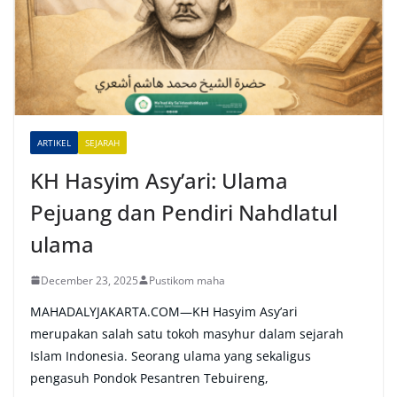
n
a
t
i
v
e
ARTIKEL
SEJARAH
:
KH Hasyim Asy’ari: Ulama
Pejuang dan Pendiri Nahdlatul
ulama
December 23, 2025
Pustikom maha
MAHADALYJAKARTA.COM—KH Hasyim Asy’ari
merupakan salah satu tokoh masyhur dalam sejarah
Islam Indonesia. Seorang ulama yang sekaligus
pengasuh Pondok Pesantren Tebuireng,