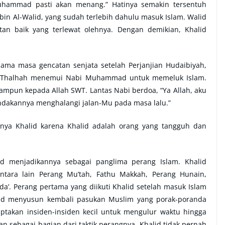
uhammad pasti akan menang.” Hatinya semakin tersentuh
bin Al-Walid, yang sudah terlebih dahulu masuk Islam. Walid
n baik yang terlewat olehnya. Dengan demikian, Khalid
lama masa gencatan senjata setelah Perjanjian Hudaibiyah,
n Thalhah menemui Nabi Muhammad untuk memeluk Islam.
mpun kepada Allah SWT. Lantas Nabi berdoa, “Ya Allah, aku
dakannya menghalangi jalan-Mu pada masa lalu.”
ya Khalid karena Khalid adalah orang yang tangguh dan
 menjadikannya sebagai panglima perang Islam. Khalid
tara lain Perang Mu’tah, Fathu Makkah, Perang Hunain,
a’. Perang pertama yang diikuti Khalid setelah masuk Islam
alid menyusun kembali pasukan Muslim yang porak-poranda
ptakan insiden-insiden kecil untuk mengulur waktu hingga
sebagai bagian dari taktik perangnya. Khalid tidak pernah