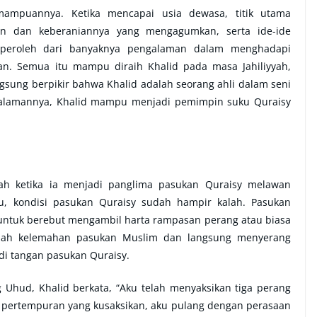
mampuannya. Ketika mencapai usia dewasa, titik utama
an dan keberaniannya yang mengagumkan, serta ide-ide
diperoleh dari banyaknya pengalaman dalam menghadapi
. Semua itu mampu diraih Khalid pada masa Jahiliyyah,
sung berpikir bahwa Khalid adalah seorang ahli dalam seni
galamannya, Khalid mampu menjadi pemimpin suku Quraisy
ah ketika ia menjadi panglima pasukan Quraisy melawan
, kondisi pasukan Quraisy sudah hampir kalah. Pasukan
untuk berebut mengambil harta rampasan perang atau biasa
celah kelemahan pasukan Muslim dan langsung menyerang
i tangan pasukan Quraisy.
Uhud, Khalid berkata, “Aku telah menyaksikan tiga perang
pertempuran yang kusaksikan, aku pulang dengan perasaan