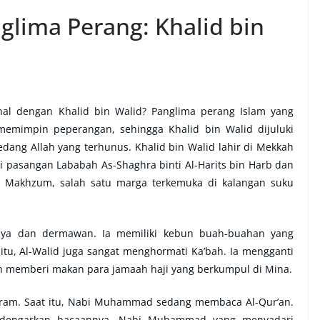
glima Perang: Khalid bin
nal dengan Khalid bin Walid? Panglima perang Islam yang
memimpin peperangan, sehingga Khalid bin Walid dijuluki
pedang Allah yang terhunus. Khalid bin Walid lahir di Mekkah
 pasangan Lababah As-Shaghra binti Al-Harits bin Harb dan
ni Makhzum, salah satu marga terkemuka di kalangan suku
raya dan dermawan. Ia memiliki kebun buah-buahan yang
tu, Al-Walid juga sangat menghormati Ka’bah. Ia mengganti
an memberi makan para jamaah haji yang berkumpul di Mina.
Haram. Saat itu, Nabi Muhammad sedang membaca Al-Qur’an.
endengarkan bacaannya. Nabi Muhammad yang menyadari