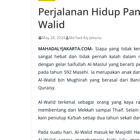
Perjalanan Hidup Pan
Walid
May 28, 2024
Ma'had Aly Jakarta
MAHADALYJAKARTA.COM-
Siapa yang tidak ke
sangat hebat dan tidak pernah kalah dalam 
dengan gelar Saifullah Al-Maslul yang berarti 
pada tahun 592 Masehi. Ia merupakan anak dari
Al-Walid bin Mughirah yang berasal dari Ba
Quraisy.
Al-Walid terkenal sebagai orang yang kaya 
membentang dari Mekkah sampai Thaif. Selain i
kain penutup Ka’bah setiap dua tahun sekali d
Pada suatu hari, Al-Walid masuk ke Masjidil 
Al-Walid segera menghampiri Nabi lalu m