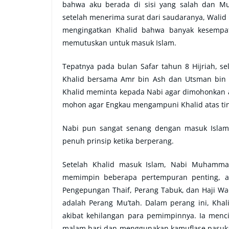
bahwa aku berada di sisi yang salah dan M
setelah menerima surat dari saudaranya, Walid 
mengingatkan Khalid bahwa banyak kesempata
memutuskan untuk masuk Islam.
Tepatnya pada bulan Safar tahun 8 Hijriah, se
Khalid bersama Amr bin Ash dan Utsman bi
Khalid meminta kepada Nabi agar dimohonkan a
mohon agar Engkau mengampuni Khalid atas tin
Nabi pun sangat senang dengan masuk Islamn
penuh prinsip ketika berperang.
Setelah Khalid masuk Islam, Nabi Muhammad
memimpin beberapa pertempuran penting, an
Pengepungan Thaif, Perang Tabuk, dan Haji Wad
adalah Perang Mu’tah. Dalam perang ini, Kh
akibat kehilangan para pemimpinnya. Ia menci
malam hari dan menggunakan kamuflase pasukan 