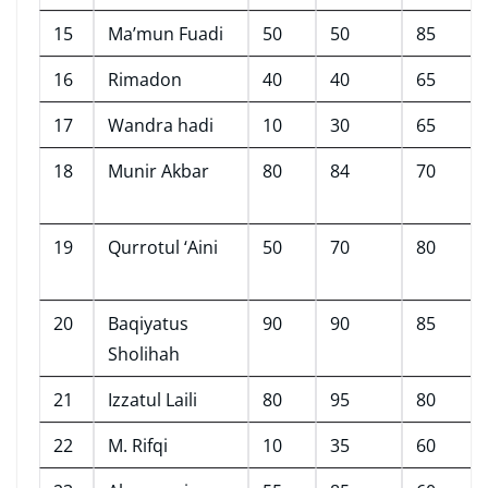
15
Ma’mun Fuadi
50
50
85
16
Rimadon
40
40
65
17
Wandra hadi
10
30
65
18
Munir Akbar
80
84
70
19
Qurrotul ‘Aini
50
70
80
20
Baqiyatus
90
90
85
Sholihah
21
Izzatul Laili
80
95
80
22
M. Rifqi
10
35
60