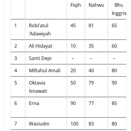
Fiqih
Nahwu
Bhs.
Inggris
1
Robi’atul
45
81
65
‘Adawiyah
2
Ali Hidayat
10
35
60
3
Santi Depi
–
–
–
4
Miftahul Amali
20
40
80
5
Oktavia
50
79
90
Isnawati
6
Erna
90
77
85
7
Wasiudin
100
83
80