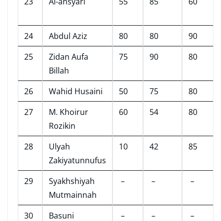
23
Al-ansyari
55
85
60
24
Abdul Aziz
80
80
90
25
Zidan Aufa
75
90
80
Billah
26
Wahid Husaini
50
75
80
27
M. Khoirur
60
54
80
Rozikin
28
Ulyah
10
42
85
Zakiyatunnufus
29
Syakhshiyah
–
–
–
Mutmainnah
30
Basuni
–
–
–