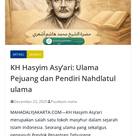
r
n
a
t
i
v
e
ARTIKEL
SEJARAH
:
KH Hasyim Asy’ari: Ulama
Pejuang dan Pendiri Nahdlatul
ulama
December 23, 2025
Pustikom maha
MAHADALYJAKARTA.COM—KH Hasyim Asy’ari
merupakan salah satu tokoh masyhur dalam sejarah
Islam Indonesia. Seorang ulama yang sekaligus
pengasuh Pondok Pesantren Tebuireng,