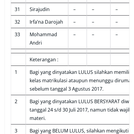
31
Sirajudin
–
–
–
32
Irfa’na Darojah
–
–
–
33
Mohammad
–
–
–
Andri
Keterangan :
1
Bagi yang dinyatakan LULUS silahkan memilih 
kelas matrikulasi ataupun menunggu dirumah
sebelum tanggal 3 Agustus 2017.
2
Bagi yang dinyatakan LULUS BERSYARAT diwa
tanggal 24 s/d 30 Juli 2017, namun tidak waji
materi.
3
Bagi yang BELUM LULUS, silahkan mengikuti 