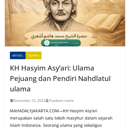
r
n
a
t
i
v
e
ARTIKEL
SEJARAH
:
KH Hasyim Asy’ari: Ulama
Pejuang dan Pendiri Nahdlatul
ulama
December 23, 2025
Pustikom maha
MAHADALYJAKARTA.COM—KH Hasyim Asy’ari
merupakan salah satu tokoh masyhur dalam sejarah
Islam Indonesia. Seorang ulama yang sekaligus