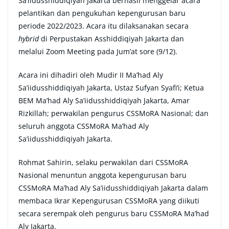
Sa’iidusshiddiqiyah Jakarta berhasil menggelar acara
pelantikan dan pengukuhan kepengurusan baru
periode 2022/2023. Acara itu dilaksanakan secara
hybrid
di Perpustakan Asshiddiqiyah Jakarta dan
melalui Zoom Meeting pada Jum’at sore (9/12).
Acara ini dihadiri oleh Mudir II Ma’had Aly
Sa’iidusshiddiqiyah Jakarta, Ustaz Sufyan Syafi’i; Ketua
BEM Ma’had Aly Sa’iidusshiddiqiyah Jakarta, Amar
Rizkillah; perwakilan pengurus CSSMoRA Nasional; dan
seluruh anggota CSSMoRA Ma’had Aly
Sa’iidusshiddiqiyah Jakarta.
Rohmat Sahirin, selaku perwakilan dari CSSMoRA
Nasional menuntun anggota kepengurusan baru
CSSMoRA Ma’had Aly Sa’iidusshiddiqiyah Jakarta dalam
membaca Ikrar Kepengurusan CSSMoRA yang diikuti
secara serempak oleh pengurus baru CSSMoRA Ma’had
Aly Jakarta.