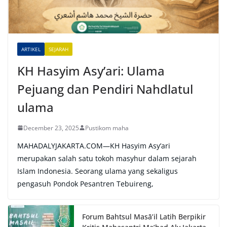
t
i
v
e
ARTIKEL
SEJARAH
:
KH Hasyim Asy’ari: Ulama
Pejuang dan Pendiri Nahdlatul
ulama
December 23, 2025
Pustikom maha
MAHADALYJAKARTA.COM—KH Hasyim Asy’ari
merupakan salah satu tokoh masyhur dalam sejarah
Islam Indonesia. Seorang ulama yang sekaligus
pengasuh Pondok Pesantren Tebuireng,
Forum Bahtsul Masā’il Latih Berpikir