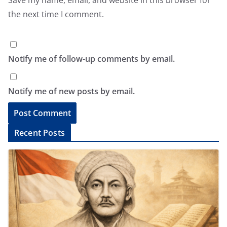
Save my name, email, and website in this browser for
the next time I comment.
Notify me of follow-up comments by email.
Notify me of new posts by email.
A
Recent Posts
l
t
e
r
n
a