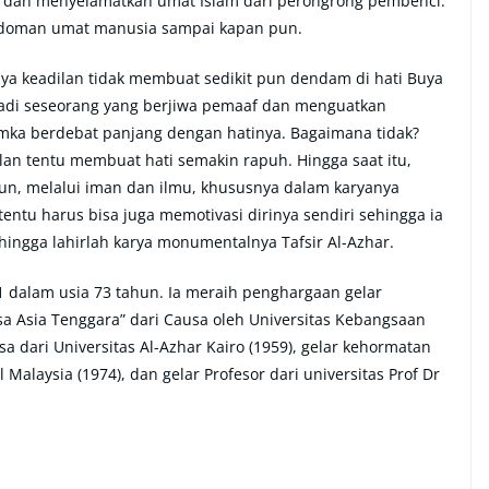
, dan menyelamatkan umat Islam dari perongrong pembenci.
pedoman umat manusia sampai kapan pun.
ya keadilan tidak membuat sedikit pun dendam di hati Buya
jadi seseorang yang berjiwa pemaaf dan menguatkan
mka berdebat panjang dengan hatinya. Bagaimana tidak?
lan tentu membuat hati semakin rapuh. Hingga saat itu,
n, melalui iman dan ilmu, khususnya dalam karyanya
entu harus bisa juga memotivasi dirinya sendiri sehingga ia
hingga lahirlah karya monumentalnya Tafsir Al-Azhar.
81 dalam usia 73 tahun. Ia meraih penghargaan gelar
 Asia Tenggara” dari Causa oleh Universitas Kebangsaan
 dari Universitas Al-Azhar Kairo (1959), gelar kehormatan
 Malaysia (1974), dan gelar Profesor dari universitas Prof Dr