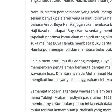
Engku Muda Abdul Hamid Hakim, Sultan Marajo,
Namun, sistem pembelajaran yang selalu meng
sekian banyak pelajaran yang ia ikuti, dirinya h
bahasa Arab. Buya Hamka juga suka membaca bu
Haji Rasul mendapati Buya Hamka sedang memba
“Apakah nantinya kamu akan menjadi orang alim
suka melihat Buya Hamka membaca buku cerita
Hamka pun mengambil dan membaca buku-buku
Selain menuntut ilmu di Padang Panjang, Buya 
memperoleh pengalaman berharga dengan mela
wawasan luas. Di antaranya ada Muhammad Natsi
mengikuti kursus yang diselenggarakan oleh M
Semangat Modernis tentang wawasan Islam ters
nama Tabligh Muhammadiyah pada tahun 1925.
membuatnya. Kumpulan pidato ini ia cetak dal
mulai terlihat kemampuan jurnalistik yang mem