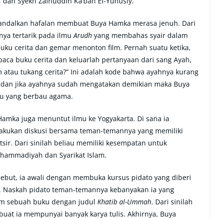
 dan Syekh Zainuddin Ka’bah El-Yunusiy.
andalkan hafalan membuat Buya Hamka merasa jenuh. Dari
anya tertarik pada ilmu
Arudh
yang membahas syair dalam
ku cerita dan gemar menonton film. Pernah suatu ketika,
ca buku cerita dan keluarlah pertanyaan dari sang Ayah,
 atau tukang cerita?” Ini adalah kode bahwa ayahnya kurang
 dan jika ayahnya sudah mengatakan demikian maka Buya
 yang berbau agama.
Hamka juga menuntut ilmu ke Yogyakarta. Di sana ia
kukan diskusi bersama teman-temannya yang memiliki
r. Dari sinilah beliau memiliki kesempatan untuk
uhammadiyah dan Syarikat Islam.
ebut, ia awali dengan membuka kursus pidato yang diberi
 Naskah pidato teman-temannya kebanyakan ia yang
am sebuah buku dengan judul
Khatib al-Ummah
. Dari sinilah
buat ia mempunyai banyak karya tulis. Akhirnya, Buya