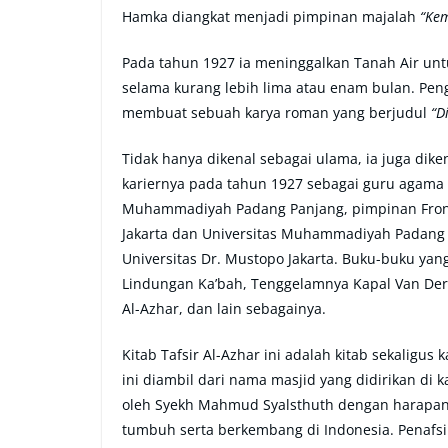
Hamka diangkat menjadi pimpinan majalah
“Ke
Pada tahun 1927 ia meninggalkan Tanah Air un
selama kurang lebih lima atau enam bulan. Pen
membuat sebuah karya roman yang berjudul
“D
Tidak hanya dikenal sebagai ulama, ia juga diken
kariernya pada tahun 1927 sebagai guru agama 
Muhammadiyah Padang Panjang, pimpinan Front P
Jakarta dan Universitas Muhammadiyah Padang P
Universitas Dr. Mustopo Jakarta. Buku-buku yang 
Lindungan Ka’bah, Tenggelamnya Kapal Van Der Wi
Al-Azhar, dan lain sebagainya.
Kitab Tafsir Al-Azhar ini adalah kitab sekaligus
ini diambil dari nama masjid yang didirikan d
oleh Syekh Mahmud Syalsthuth dengan harapan 
tumbuh serta berkembang di Indonesia. Penafsira