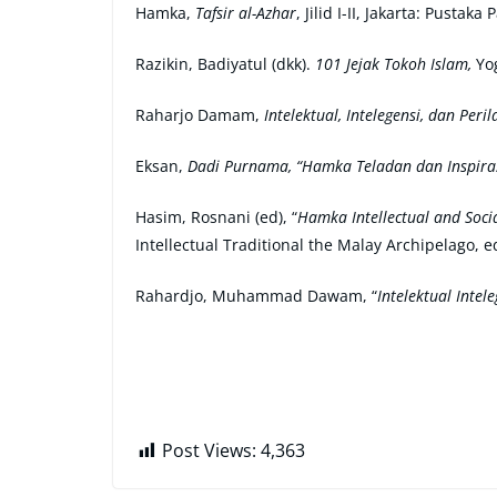
Hamka,
Tafsir al-Azhar
, Jilid I-II, Jakarta: Pustak
Razikin, Badiyatul (dkk).
101 Jejak Tokoh Islam,
Yog
Raharjo Damam,
Intelektual, Intelegensi, dan Peri
Eksan,
Dadi Purnama, “Hamka Teladan dan Inspiras
Hasim, Rosnani (ed), “
Hamka Intellectual and Soc
Intellectual Traditional the Malay Archipelago,
Rahardjo, Muhammad Dawam, “
Intelektual Intel
Post Views:
4,363