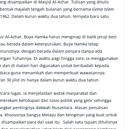
ng disampaikan di Masjid Al-Azhar. Tulisan yang ditulis
am bentuk majalah tengah bulanan yang bernama
Gema Islam
 1962. Dalam kurun waktu dua tahun, ternyata baru satu
r Al-Azhar, Buya Hamka harus menginap di balik jeruji besi
alau berada dalam keterpurukan, Buya Hamka tetap
enurutnya, dengan berada dalam penjara (tanpa ada
ngan Tuhannya. Di waktu pagi hingga sore, ia menggunakan
ar dan di malam hari digunakan untuk beribadah kepada-
membaca guna menambah dan memperkuat wawasannya.
an 30 jilid ini hanya dalam kurun waktu dua tahun.
secara lugas. Ia menjelaskan watak masyarakat dan
merekam kehidupan dan sosio politik yang getir sehingga
gkat pentingnya dakwah Nusantara. Alasan penulisan
da, khususnya bangsa Melayu dan keinginan yang kuat untuk
sampaikan para da’i saat itu. Salah satu tujuan ditulisnya