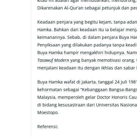
kitab ini adalah agar memudahkan, mendorong
Dikarenakan Al-Qur’an sebagai petunjuk dan 
Keadaan penjara yang begitu kejam, tanpa adan
Hamka. Bahkan dari keadaan itu ia belajar men
keimanannya. Sebab, di dalam penjara Buya Ha
Penyiksaan yang dilakukan padanya tanpa keadi
Buya Hamka hampir mengakhiri hidupnya. Namu
Tasawuf Modern
yang banyak memotivasi orang, t
menjalani keadaan itu dengan ikhlas dan sabar 
Buya Hamka wafat di Jakarta, tanggal 24 Juli 19
kehormatan sebagai “Kebanggaan Bangsa-Bangsa
Malaysia, memperoleh gelar Doctor Honoris Causa
di bidang kesusastraan dari Universitas Nasional
Moestopo.
Referensi;