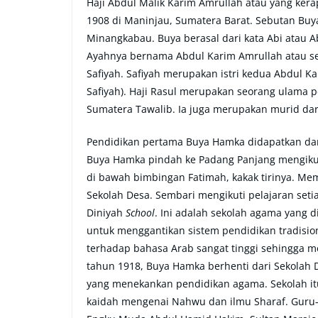
Haji Abdul Malik Karim Amrullah atau yang ker
1908 di Maninjau, Sumatera Barat. Sebutan Buy
Minangkabau. Buya berasal dari kata Abi atau A
Ayahnya bernama Abdul Karim Amrullah atau se
Safiyah. Safiyah merupakan istri kedua Abdul K
Safiyah). Haji Rasul merupakan seorang ulama 
Sumatera Tawalib. Ia juga merupakan murid da
Pendidikan pertama Buya Hamka didapatkan dar
Buya Hamka pindah ke Padang Panjang mengikuti
di bawah bimbingan Fatimah, kakak tirinya. Me
Sekolah Desa. Sembari mengikuti pelajaran setia
Diniyah
School
. Ini adalah sekolah agama yang d
untuk menggantikan sistem pendidikan tradisio
terhadap bahasa Arab sangat tinggi sehingga 
tahun 1918, Buya Hamka berhenti dari Sekolah 
yang menekankan pendidikan agama. Sekolah itu
kaidah mengenai Nahwu dan ilmu Sharaf. Guru-g