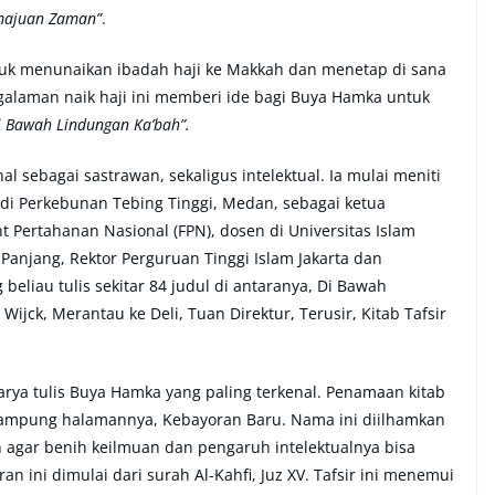
majuan Zaman”
.
tuk menunaikan ibadah haji ke Makkah dan menetap di sana
galaman naik haji ini memberi ide bagi Buya Hamka untuk
i Bawah Lindungan Ka’bah”.
al sebagai sastrawan, sekaligus intelektual. Ia mulai meniti
di Perkebunan Tebing Tinggi, Medan, sebagai ketua
ertahanan Nasional (FPN), dosen di Universitas Islam
anjang, Rektor Perguruan Tinggi Islam Jakarta dan
beliau tulis sekitar 84 judul di antaranya, Di Bawah
jck, Merantau ke Deli, Tuan Direktur, Terusir, Kitab Tafsir
 karya tulis Buya Hamka yang paling terkenal. Penamaan kitab
i kampung halamannya, Kebayoran Baru. Nama ini diilhamkan
agar benih keilmuan dan pengaruh intelektualnya bisa
n ini dimulai dari surah Al-Kahfi, Juz XV. Tafsir ini menemui