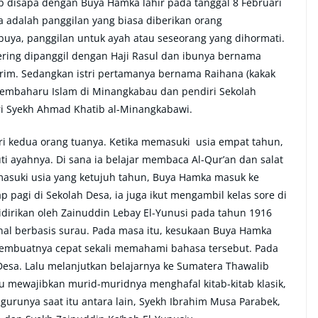
ap disapa dengan Buya Hamka lahir pada tanggal 8 Februari
a adalah panggilan yang biasa diberikan orang
buya, panggilan untuk ayah atau seseorang yang dihormati.
ring dipanggil dengan Haji Rasul dan ibunya bernama
arim. Sedangkan istri pertamanya bernama Raihana (kakak
pembaharu Islam di Minangkabau dan pendiri Sekolah
ri Syekh Ahmad Khatib al-Minangkabawi.
i kedua orang tuanya. Ketika memasuki usia empat tahun,
 ayahnya. Di sana ia belajar membaca Al-Qur’an dan salat
masuki usia yang ketujuh tahun, Buya Hamka masuk ke
p pagi di Sekolah Desa, ia juga ikut mengambil kelas sore di
idirikan oleh Zainuddin Lebay El-Yunusi pada tahun 1916
nal berbasis surau. Pada masa itu, kesukaan Buya Hamka
membuatnya cepat sekali memahami bahasa tersebut. Pada
Desa. Lalu melanjutkan belajarnya ke Sumatera Thawalib
 mewajibkan murid-muridnya menghafal kitab-kitab klasik,
urunya saat itu antara lain, Syekh Ibrahim Musa Parabek,