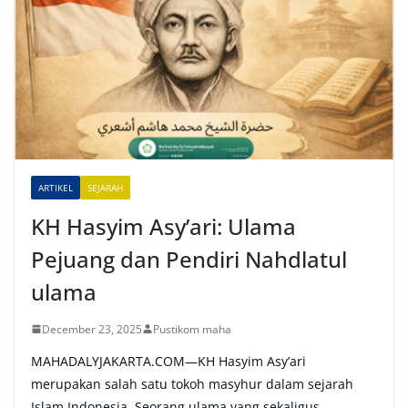
e
r
n
a
t
i
v
e
ARTIKEL
SEJARAH
:
KH Hasyim Asy’ari: Ulama
Pejuang dan Pendiri Nahdlatul
ulama
December 23, 2025
Pustikom maha
MAHADALYJAKARTA.COM—KH Hasyim Asy’ari
merupakan salah satu tokoh masyhur dalam sejarah
Islam Indonesia. Seorang ulama yang sekaligus