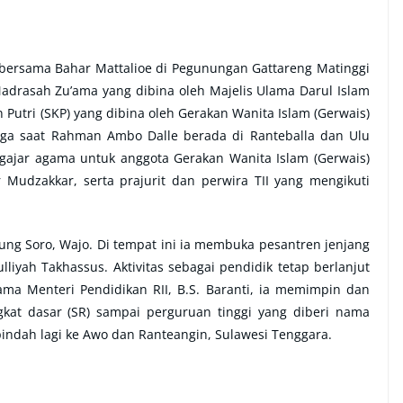
a bersama Bahar Mattalioe di Pegunungan Gattareng Matinggi
drasah Zu’ama yang dibina oleh Majelis Ulama Darul Islam
utri (SKP) yang dibina oleh Gerakan Wanita Islam (Gerwais)
juga saat Rahman Ambo Dalle berada di Ranteballa dan Ulu
ngajar agama untuk anggota Gerakan Wanita Islam (Gerwais)
r Mudzakkar, serta prajurit dan perwira TII yang mengikuti
ng Soro, Wajo. Di tempat ini ia membuka pesantren jenjang
lliyah Takhassus. Aktivitas sebagai pendidik tetap berlanjut
ama Menteri Pendidikan RII, B.S. Baranti, ia memimpin dan
gkat dasar (SR) sampai perguruan tinggi yang diberi nama
pindah lagi ke Awo dan Ranteangin, Sulawesi Tenggara.