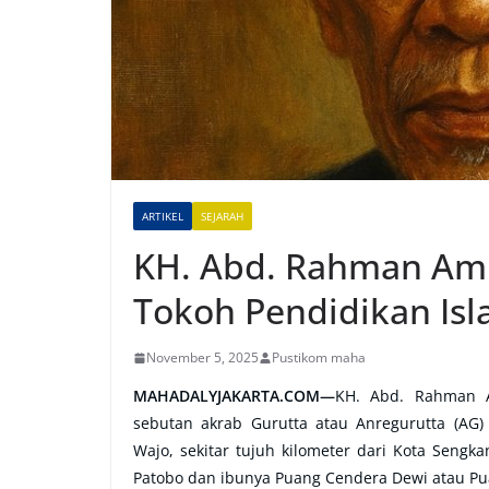
ARTIKEL
SEJARAH
KH. Abd. Rahman Amb
Tokoh Pendidikan Isl
November 5, 2025
Pustikom maha
MAHADALYJAKARTA.COM—
KH. Abd. Rahman A
sebutan akrab Gurutta atau Anregurutta (AG)
Wajo, sekitar tujuh kilometer dari Kota Seng
Patobo dan ibunya Puang Cendera Dewi atau P