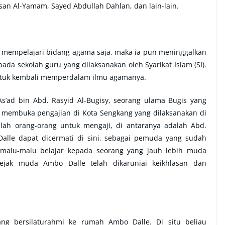
an Al-Yamam, Sayed Abdullah Dahlan, dan lain-lain.
 mempelajari bidang agama saja, maka ia pun meninggalkan
da sekolah guru yang dilaksanakan oleh Syarikat Islam (SI).
 untuk kembali memperdalam ilmu agamanya.
’ad bin Abd. Rasyid Al-Bugisy, seorang ulama Bugis yang
 membuka pengajian di Kota Sengkang yang dilaksanakan di
lah orang-orang untuk mengaji, di antaranya adalah Abd.
lle dapat dicermati di sini, sebagai pemuda yang sudah
k malu-malu belajar kepada seorang yang jauh lebih muda
ejak muda Ambo Dalle telah dikaruniai keikhlasan dan
g bersilaturahmi ke rumah Ambo Dalle. Di situ beliau