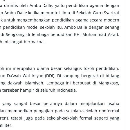
 dirintis oleh Ambo Dalle, yaitu pendidikan agama dengan
an Ambo Dalle ketika menuntut ilmu di Sekolah Guru Syarikat
arik untuk mengembangkan pendidikan agama secara modern
n pendidikan model sekolah itu. Ambo Dalle dengan senang
tu di Sengkang di lembaga pendidikan KH. Muhammad As’ad.
h ini sangat bermakna.
h ini merupakan ulama besar sekaligus tokoh pendidikan.
ud Da’wah Wal Irsyad (DDI). Di samping bergerak di bidang
dang dakwah Islamiyah. Lembaga ini berpusat di Mangkoso,
 tersebar hampir di seluruh Indonesia.
r yang sangat besar perannya dalam menjalankan usaha
 dan memberikan pengajian pada sekolah-sekolah nonformal
en), tetapi juga pada sekolah-sekolah formal seperti yang
iliter.