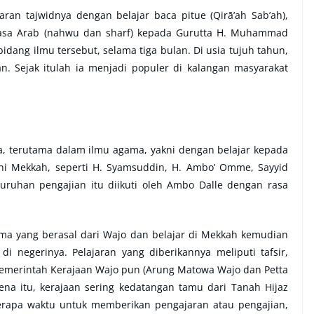
ran tajwidnya dengan belajar baca pitue (Qirā’ah Sab’ah),
ahasa Arab (nahwu dan sharf) kepada Gurutta H. Muhammad
idang ilmu tersebut, selama tiga bulan. Di usia tujuh tahun,
. Sejak itulah ia menjadi populer di kalangan masyarakat
a, terutama dalam ilmu agama, yakni dengan belajar kepada
i Mekkah, seperti H. Syamsuddin, H. Ambo’ Omme, Sayyid
luruhan pengajian itu diikuti oleh Ambo Dalle dengan rasa
ama yang berasal dari Wajo dan belajar di Mekkah kemudian
 negerinya. Pelajaran yang diberikannya meliputi tafsir,
n. Pemerintah Kerajaan Wajo pun (Arung Matowa Wajo dan Petta
na itu, kerajaan sering kedatangan tamu dari Tanah Hijaz
erapa waktu untuk memberikan pengajaran atau pengajian,