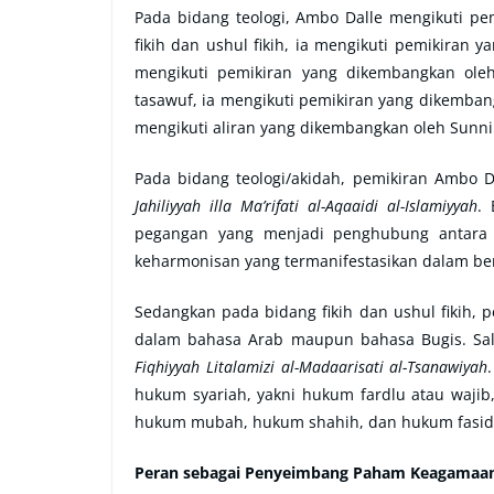
Pada bidang teologi, Ambo Dalle mengikuti pe
fikih dan ushul fikih, ia mengikuti pemikiran 
mengikuti pemikiran yang dikembangkan ole
tasawuf, ia mengikuti pemikiran yang dikembang
mengikuti aliran yang dikembangkan oleh Sunni
Pada bidang teologi/akidah, pemikiran Ambo D
Jahiliyyah illa Ma’rifati al-Aqaaidi al-Islamiyyah
.
pegangan yang menjadi penghubung antara 
keharmonisan yang termanifestasikan dalam ben
Sedangkan pada bidang fikih dan ushul fikih, p
dalam bahasa Arab maupun bahasa Bugis. Sala
Fiqhiyyah Litalamizi al-Madaarisati al-Tsanawiyah
hukum syariah, yakni hukum fardlu atau waj
hukum mubah, hukum shahih, dan hukum fasid
Peran sebagai Penyeimbang Paham Keagamaa