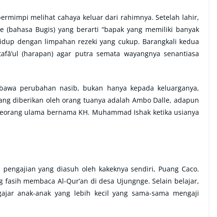
rmimpi melihat cahaya keluar dari rahimnya. Setelah lahir,
(bahasa Bugis) yang berarti “bapak yang memiliki banyak
hidup dengan limpahan rezeki yang cukup. Barangkali kedua
afā’ul (harapan) agar putra semata wayangnya senantiasa
bawa perubahan nasib, bukan hanya kepada keluarganya,
ng diberikan oleh orang tuanya adalah Ambo Dalle, adapun
eorang ulama bernama KH. Muhammad Ishak ketika usianya
 pengajian yang diasuh oleh kakeknya sendiri, Puang Caco.
fasih membaca Al-Qur’an di desa Ujungnge. Selain belajar,
gajar anak-anak yang lebih kecil yang sama-sama mengaji