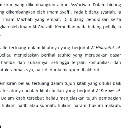
mikiran yang dikembangkan aliran Asy’ariyah. Dalam bidang
yang dikembangkan oleh Imam Syafi’i. Pada bidang syariah, ia
h Imam Mazhab yang empat. Di bidang pendidikan serta
kan oleh Imam Al-Ghazali. Kemudian pada bidang politik, ia
.
alle tertuang dalam kitabnya yang berjudul
Al-Hidayatuk al-
 Beliau menjelaskan perihal tauhid yang merupakan dasar
hamba dan Tuhannya, sehingga terjalin komunikasi dan
tuk rahmat-Nya, baik di dunia maupun di akhirat.
emikiran beliau tertuang dalam tujuh kitab yang ditulis baik
h satunya adalah kitab beliau yang berjudul
Al-Duruws al-
. Dalam kitab tersebut beliau menjelaskan tujuh pembagian
ib, hukum nadb atau sunnah, hukum haram, hukum makruh,
.
n