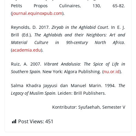
Petits Propos Culinaires, 130, 65-82.
(
journal.equinoxpub.com
).
Reynolds, D. 2017.
Ziryab in the Aghlabid Court
. In E. J.
Brill (Ed.),
The Aghlabids and their Neighbors: Art and
Material Culture in 9th-century North Africa
.
(
academia.edu
).
Ruiz, A. 2007.
Vibrant Andalusia: The Spice of Life in
Southern Spain
. New York: Algora Publishing. (
nu.or.id
).
Salma Khadra Jayyusi dan Manuel Marin. 1994.
The
Legacy of Muslim Spain
. Leiden: Brill Publishers.
Kontributor: Syufaehah, Semester V
Post Views:
451