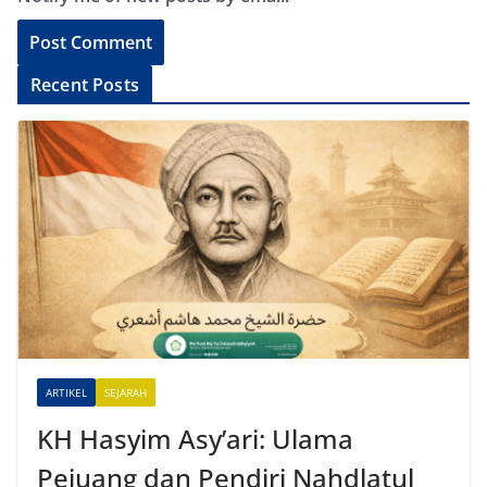
A
Recent Posts
l
t
e
r
n
a
t
i
v
e
ARTIKEL
SEJARAH
:
KH Hasyim Asy’ari: Ulama
Pejuang dan Pendiri Nahdlatul