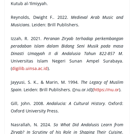
Kutub al-‘Ilmiyyah.
Reynolds, Dwight F.. 2022.
Medieval Arab Music and
Musicians
. Leiden: Brill Publishers.
Izzah, R. 2021.
Peranan Ziryab terhadap perkembangan
peradaban Islam dalam Bidang Seni Musik pada masa
Dinasti Umayyah II di Andalusia Tahun 822-857 M
.
Universitas Islam Negeri Sunan Ampel Surabaya.
(
digilib.uinsa.ac.id
).
Jayyusi, S. K., & Marin, M. 1994.
The Legacy of Muslim
Spain
. Leiden: Brill Publishers. ([nu.or.id](
https://nu.or
).
Gill, John. 2008.
Andalucia: A Cultural History.
Oxford:
Oxford University Press.
Nasrallah, N. 2024.
So What Did Andalusis Learn from
Ziryab? In Scrutiny of his Role in Shaping Their Cuisine
.