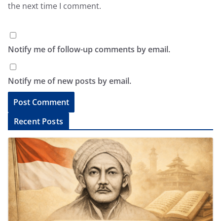
the next time I comment.
Notify me of follow-up comments by email.
Notify me of new posts by email.
A
Recent Posts
l
t
e
r
n
a
t