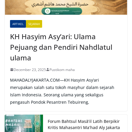
i
v
e
ARTIKEL
SEJARAH
:
KH Hasyim Asy’ari: Ulama
Pejuang dan Pendiri Nahdlatul
ulama
December 23, 2025
Pustikom maha
MAHADALYJAKARTA.COM—KH Hasyim Asy’ari
merupakan salah satu tokoh masyhur dalam sejarah
Islam Indonesia. Seorang ulama yang sekaligus
pengasuh Pondok Pesantren Tebuireng,
Forum Bahtsul Masā’il Latih Berpikir
Kritis Mahasantri Ma’had Aly Jakarta