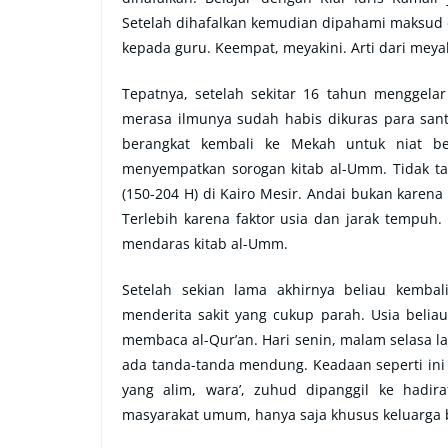
Setelah dihafalkan kemudian dipahami maksud d
kepada guru. Keempat, meyakini. Arti dari meyak
Tepatnya, setelah sekitar 16 tahun menggelar
merasa ilmunya sudah habis dikuras para santr
berangkat kembali ke Mekah untuk niat bela
menyempatkan sorogan kitab al-Umm. Tidak ta
(150-204 H) di Kairo Mesir. Andai bukan karena
Terlebih karena faktor usia dan jarak tempuh. 
mendaras kitab al-Umm.
Setelah sekian lama akhirnya beliau kembal
menderita sakit yang cukup parah. Usia belia
membaca al-Qur’an. Hari senin, malam selasa l
ada tanda-tanda mendung. Keadaan seperti ini
yang alim, wara’, zuhud dipanggil ke hadi
masyarakat umum, hanya saja khusus keluarga 