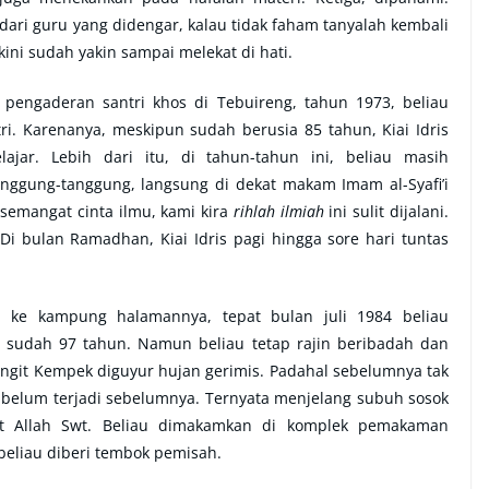
ari guru yang didengar, kalau tidak faham tanyalah kembali
ini sudah yakin sampai melekat di hati.
 pengaderan santri khos di Tebuireng, tahun 1973, beliau
i. Karenanya, meskipun sudah berusia 85 tahun, Kiai Idris
jar. Lebih dari itu, di tahun-tahun ini, beliau masih
nggung-tanggung, langsung di dekat makam Imam al-Syafi’i
 semangat cinta ilmu, kami kira
rihlah ilmiah
ini sulit dijalani.
Di bulan Ramadhan, Kiai Idris pagi hingga sore hari tuntas
i ke kampung halamannya, tepat bulan juli 1984 beliau
u sudah 97 tahun. Namun beliau tetap rajin beribadah dan
angit Kempek diguyur hujan gerimis. Padahal sebelumnya tak
 belum terjadi sebelumnya. Ternyata menjelang subuh sosok
rat Allah Swt. Beliau dimakamkan di komplek pemakaman
beliau diberi tembok pemisah.