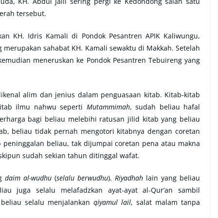
uda, KH. Abdul Jalil sering pergi ke Kedondong salah satu
erah tersebut.
an KH. Idris Kamali di Pondok Pesantren APIK Kaliwungu,
ang merupakan sahabat KH. Kamali sewaktu di Makkah.
Setelah
li kemudian meneruskan ke Pondok Pesantren Tebuireng yang
dikenal alim dan jenius dalam penguasaan kitab. Kitab-kitab
tab ilmu nahwu seperti
Mutammimah
, sudah beliau hafal
rharga bagi beliau melebihi ratusan jilid kitab yang beliau
ab, beliau tidak pernah mengotori kitabnya dengan coretan
b peninggalan beliau, tak dijumpai coretan pena atau makna
skipun sudah sekian tahun ditinggal wafat.
ng
daim al-wudhu
(
selalu berwudhu
).
Riyadhah
lain yang beliau
liau juga selalu melafadzkan ayat-ayat al-Qur’an sambil
 beliau selalu menjalankan
qiyamul lail
, salat malam tanpa