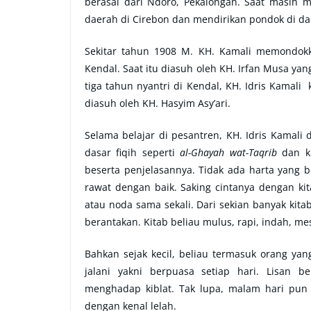
berasal dari Ndoro, Pekalongan. Saat masih m
daerah di Cirebon dan mendirikan pondok di da
Sekitar tahun 1908 M. KH. Kamali memondokk
Kendal. Saat itu diasuh oleh KH. Irfan Musa y
tiga tahun nyantri di Kendal, KH. Idris Kama
diasuh oleh KH. Hasyim Asy’ari.
Selama belajar di pesantren, KH. Idris Kamali 
dasar fiqih seperti
al-Ghayah wat-Taqrib
dan ki
beserta penjelasannya. Tidak ada harta yang be
rawat dengan baik. Saking cintanya dengan kit
atau noda sama sekali. Dari sekian banyak kita
berantakan. Kitab beliau mulus, rapi, indah, me
Bahkan sejak kecil, beliau termasuk orang ya
jalani yakni berpuasa setiap hari. Lisan be
menghadap kiblat. Tak lupa, malam hari pun
dengan kenal lelah.