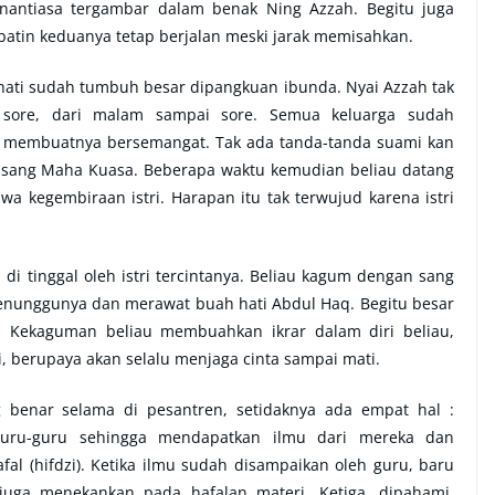
antiasa tergambar dalam benak Ning Azzah. Begitu juga
atin keduanya tetap berjalan meski jarak memisahkan.
 hati sudah tumbuh besar dipangkuan ibunda. Nyai Azzah tak
 sore, dari malam sampai sore. Semua keluarga sudah
k membuatnya bersemangat. Tak ada tanda-tanda suami kan
l sang Maha Kuasa. Beberapa waktu kemudian beliau datang
 kegembiraan istri. Harapan itu tak terwujud karena istri
a di tinggal oleh istri tercintanya. Beliau kagum dengan sang
a menunggunya dan merawat buah hati Abdul Haq. Begitu besar
ti. Kekaguman beliau membuahkan ikrar dalam diri beliau,
, berupaya akan selalu menjaga cinta sampai mati.
benar selama di pesantren, setidaknya ada empat hal :
n guru-guru sehingga mendapatkan ilmu dari mereka dan
afal (hifdzi). Ketika ilmu sudah disampaikan oleh guru, baru
i juga menekankan pada hafalan materi. Ketiga, dipahami.