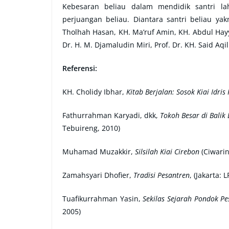
Kebesaran beliau dalam mendidik santri lah
perjuangan beliau. Diantara santri beliau y
Tholhah Hasan, KH. Ma’ruf Amin, KH. Abdul Hayy
Dr. H. M. Djamaludin Miri, Prof. Dr. KH. Said Aqil
Referensi:
KH. Cholidy Ibhar,
Kitab Berjalan: Sosok Kiai Idris
Fathurrahman Karyadi, dkk,
Tokoh Besar di Balik
Tebuireng, 2010)
Muhamad Muzakkir,
Silsilah Kiai Cirebon
(Ciwarin
Zamahsyari Dhofier,
Tradisi Pesantren
, (Jakarta: 
Tuafikurrahman Yasin,
Sekilas Sejarah Pondok P
2005)