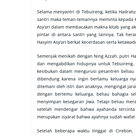
Selama menyantri di Tebuireng, ketika Hadrat
santri maka teman-temannya meminta kepada K
Asy’ari dalam membacakan makna kitab yang aka
pintar di antara santri yang lainnya. Tak he
Hasyim Asy’ari berkat kecerdasan serta ketawa
Semenjak menikah dengan Ning Azzah, putri Hadr
dan mengabdikan hidupnya untuk Tebuireng. 
kesibukan dalam mengurusi pesantren beliau t
dibendung karena ingin bertamu keluarga ny
ditemani oleh istri dan anaknya, mengingat jar
dengan bertemu keluarga, beliau bahagia se
menyimpan kesegaran jiwa. Tetapi beliau mer
setelah mendengar bahwa ayahanda tercinta
merupakan isyarat bahwa ayahnya sudah wafat 
Setelah beberapa waktu tinggal di Cirebon, 