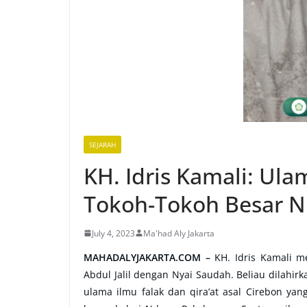
SEJARAH
KH. Idris Kamali: Ula
Tokoh-Tokoh Besar N
July 4, 2023
Ma'had Aly Jakarta
MAHADALYJAKARTA.COM –
KH. Idris Kamali 
Abdul Jalil dengan Nyai Saudah. Beliau dilahir
ulama ilmu falak dan qira’at asal Cirebon yan