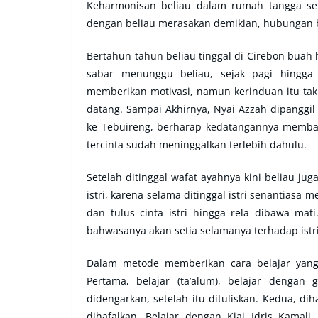
Keharmonisan beliau dalam rumah tangga sen
dengan beliau merasakan demikian, hubungan b
Bertahun-tahun beliau tinggal di Cirebon buah
sabar menunggu beliau, sejak pagi hingga
memberikan motivasi, namun kerinduan itu ta
datang. Sampai Akhirnya, Nyai Azzah dipanggi
ke Tebuireng, berharap kedatangannya membawa
tercinta sudah meninggalkan terlebih dahulu.
Setelah ditinggal wafat ayahnya kini beliau jug
istri, karena selama ditinggal istri senantias
dan tulus cinta istri hingga rela dibawa ma
bahwasanya akan setia selamanya terhadap istri
Dalam metode memberikan cara belajar yang 
Pertama, belajar (ta’alum), belajar denga
didengarkan, setelah itu dituliskan. Kedua, dih
dihafalkan. Belajar dengan Kiai Idris Kamal