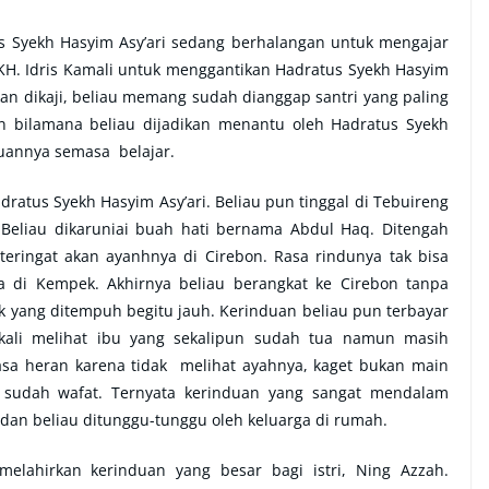
us Syekh Hasyim Asy’ari sedang berhalangan untuk mengajar
H. Idris Kamali untuk menggantikan Hadratus Syekh Hasyim
n dikaji, beliau memang sudah dianggap santri yang paling
ran bilamana beliau dijadikan menantu oleh Hadratus Syekh
duannya semasa belajar.
atus Syekh Hasyim Asy’ari. Beliau pun tinggal di Tebuireng
Beliau dikaruniai buah hati bernama Abdul Haq. Ditengah
eringat akan ayanhnya di Cirebon. Rasa rindunya tak bisa
a di Kempek. Akhirnya beliau berangkat ke Cirebon tanpa
ak yang ditempuh begitu jauh. Kerinduan beliau pun terbayar
kali melihat ibu yang sekalipun sudah tua namun masih
asa heran karena tidak melihat ayahnya, kaget bukan main
 sudah wafat. Ternyata kerinduan yang sangat mendalam
dan beliau ditunggu-tunggu oleh keluarga di rumah.
melahirkan kerinduan yang besar bagi istri, Ning Azzah.