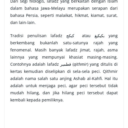
Dari segi filologis, lafadz yang berkaitan dengan Islam
dalam bahasa Jawa-Melayu merupakan serapan dari
bahasa Persia, seperti malaikat, hikmat, kiamat, surat,
dan lain-lain.
Tradisi penulisan lafadz
كبكج
atau
بكيكيغ
yang
berkembang bukanlah satu-satunya rajah yang
fenomenal. Masih banyak lafadz jimat, rajah, asma
lainnya yang mempunyai khasiat masing-masing.
Contohnya adalah lafadz
قطمير
(
qithmir
) yang ditulis di
kertas kemudian diselipkan di sela-sela peci. Qithmir
adalah nama salah satu anjing Ashab al-Kahfi. Hal itu
adalah untuk menjaga peci, agar peci tersebut tidak
mudah hilang, dan jika hilang peci tersebut dapat
kembali kepada pemiliknya.