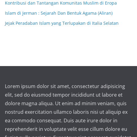
Kontribusi dan Tantangan Komunitas Muslim di Eropa
Islam di Jerman : Sejarah Dan Bentuk Agama (Aliran)
Jejak Peradaban Islam yang Terlupakan di Italia Selatan
Lorem ipsum dolor sit amet, consectetur adipisicing
elit, sed do eiusmod tempor incididunt ut labore et
dolore magna aliqua. Ut enim ad minim veniam, quis
nostrud exercitation ullamco laboris nisi ut aliquip ex
ea commodo consequat. Duis aute irure dolor in
reprehenderit in voluptate velit esse cillum dolore eu