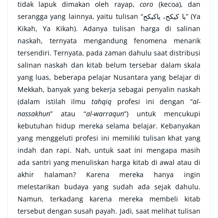
tidak lapuk dimakan oleh rayap,
coro
(kecoa), dan
serangga yang lainnya, yaitu tulisan “
يا كيكح، ياكيكح
” (Ya
Kikah, Ya Kikah). Adanya tulisan harga di salinan
naskah, ternyata mengandung fenomena menarik
tersendiri. Ternyata, pada zaman dahulu saat distribusi
salinan naskah dan kitab belum tersebar dalam skala
yang luas, beberapa pelajar Nusantara yang belajar di
Mekkah, banyak yang bekerja sebagai penyalin naskah
(dalam istilah ilmu
tahqiq
profesi ini dengan “
al-
nassakhun
” atau “
al-warraqun
”) untuk mencukupi
kebutuhan hidup mereka selama belajar. Kebanyakan
yang menggeluti profesi ini memiliki tulisan khat yang
indah dan rapi. Nah, untuk saat ini mengapa masih
ada santri yang menuliskan harga kitab di awal atau di
akhir halaman? Karena mereka hanya ingin
melestarikan budaya yang sudah ada sejak dahulu.
Namun, terkadang karena mereka membeli kitab
tersebut dengan susah payah. Jadi, saat melihat tulisan