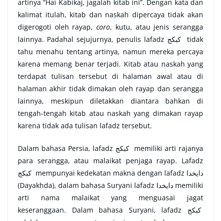
artinya “Hai Kabikaj, jagalah kitab ini”. Dengan kata dan
kalimat itulah, kitab dan naskah dipercaya tidak akan
digerogoti oleh rayap,
coro
, kutu, atau jenis serangga
lainnya. Padahal sejujurnya, penulis lafadz
كبكج
tidak
tahu menahu tentang artinya, namun mereka percaya
karena memang benar terjadi. Kitab atau naskah yang
terdapat tulisan tersebut di halaman awal atau di
halaman akhir tidak dimakan oleh rayap dan serangga
lainnya, meskipun diletakkan diantara bahkan di
tengah-tengah kitab atau naskah yang dimakan rayap
karena tidak ada tulisan lafadz tersebut.
Dalam bahasa Persia, lafadz
كبكج
memiliki arti rajanya
para serangga, atau malaikat penjaga rayap. Lafadz
كبكج
mempunyai kedekatan makna dengan lafadz
دايخدا
(Dayakhda), dalam bahasa Suryani lafadz
دايخدا
memiliki
arti nama malaikat yang menguasai jagat
keseranggaan. Dalam bahasa Suryani, lafadz
كبكج