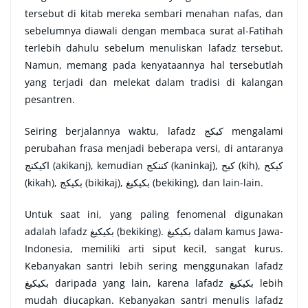
tersebut di kitab mereka sembari menahan nafas, dan
sebelumnya diawali dengan membaca surat al-Fatihah
terlebih dahulu sebelum menuliskan lafadz tersebut.
Namun, memang pada kenyataannya hal tersebutlah
yang terjadi dan melekat dalam tradisi di kalangan
pesantren.
Seiring berjalannya waktu, lafadz
كبكج
mengalami
perubahan frasa menjadi beberapa versi, di antaranya
اكيكنج
(akikanj), kemudian
كننكج
(kaninkaj),
كيح
(kih),
كيكح
(kikah),
بكيكج
(bikikaj),
بكيكيغ
(bekiking), dan lain-lain.
Untuk saat ini, yang paling fenomenal digunakan
adalah lafadz
بكيكيغ
(bekiking).
بكيكيغ
dalam kamus Jawa-
Indonesia, memiliki arti siput kecil, sangat kurus.
Kebanyakan santri lebih sering menggunakan lafadz
بكيكيغ
daripada yang lain, karena lafadz
بكيكيغ
lebih
mudah diucapkan. Kebanyakan santri menulis lafadz