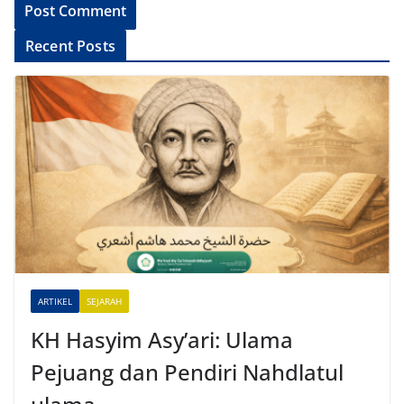
A
Recent Posts
l
t
e
r
n
a
t
i
v
e
ARTIKEL
SEJARAH
:
KH Hasyim Asy’ari: Ulama
Pejuang dan Pendiri Nahdlatul