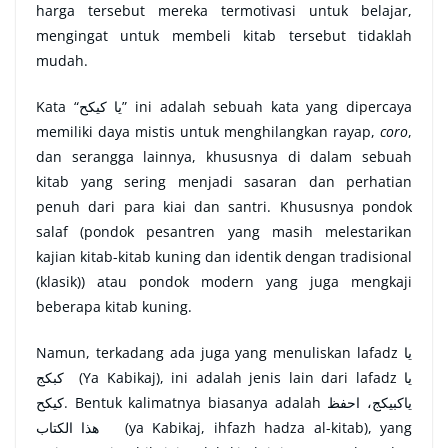
harga tersebut mereka termotivasi untuk belajar,
mengingat untuk membeli kitab tersebut tidaklah
mudah.
Kata “
يا كيكح
”
ini adalah sebuah kata yang dipercaya
memiliki daya mistis untuk menghilangkan rayap,
coro
,
dan serangga lainnya, khususnya di dalam sebuah
kitab yang sering menjadi sasaran dan perhatian
penuh dari para kiai dan santri. Khususnya pondok
salaf (pondok pesantren yang masih melestarikan
kajian kitab-kitab kuning dan identik dengan tradisional
(klasik)) atau pondok modern yang juga mengkaji
beberapa kitab kuning.
Namun, terkadang ada juga yang menuliskan lafadz
يا
كبكج
(Ya Kabikaj), ini adalah jenis lain dari lafadz
يا
كيكح
. Bentuk kalimatnya biasanya adalah
ياكبيكج، احفظ
هذا الكتاب
(ya Kabikaj, ihfazh hadza al-kitab), yang